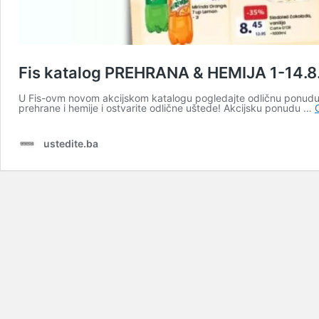
Fis katalog PREHRANA & HEMIJA 1-14.8
U Fis-ovm novom akcijskom katalogu pogledajte odličnu ponudu pr
prehrane i hemije i ostvarite odlične uštede! Akcijsku ponudu …
ustedite.ba