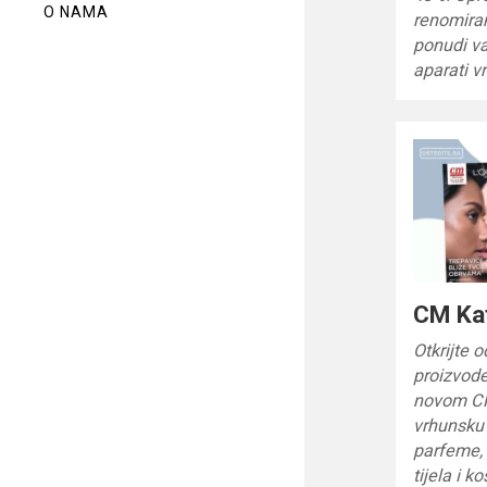
O NAMA
renomira
ponudi va
aparati v
CM Ka
Otkrijte 
proizvode
novom CM
vrhunsku 
parfeme, 
tijela i k