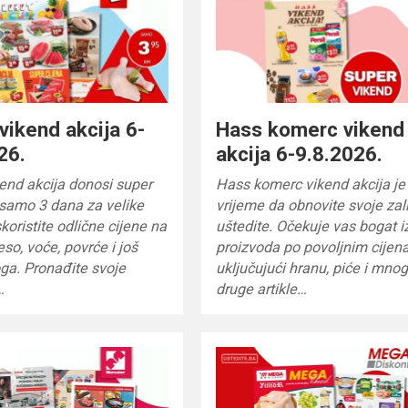
vikend akcija 6-
Hass komerc vikend
26.
akcija 6-9.8.2026.
end akcija donosi super
Hass komerc vikend akcija je
 samo 3 dana za velike
vrijeme da obnovite svoje zali
skoristite odlične cijene na
uštedite. Očekuje vas bogat i
so, voće, povrće i još
proizvoda po povoljnim cijen
ga. Pronađite svoje
uključujući hranu, piće i mno
…
druge artikle…