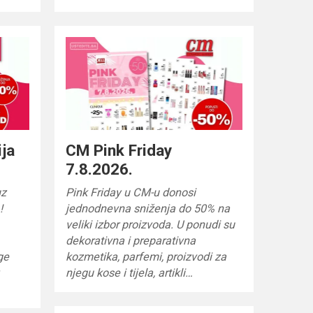
ija
CM Pink Friday
7.8.2026.
uz
Pink Friday u CM-u donosi
!
jednodnevna sniženja do 50% na
veliki izbor proizvoda. U ponudi su
dekorativna i preparativna
ge
kozmetika, parfemi, proizvodi za
njegu kose i tijela, artikli…