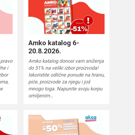
Amko katalog 6-
20.8.2026.
 pravo
Amko katalog donosi vam sniženja
he i
do 51% na veliki izbor proizvoda!
zbor
Iskoristite odlične ponude na hranu,
ama,
piće, proizvode za njegu i još
ge
mnogo toga. Napunite svoju korpu
omiljenim…