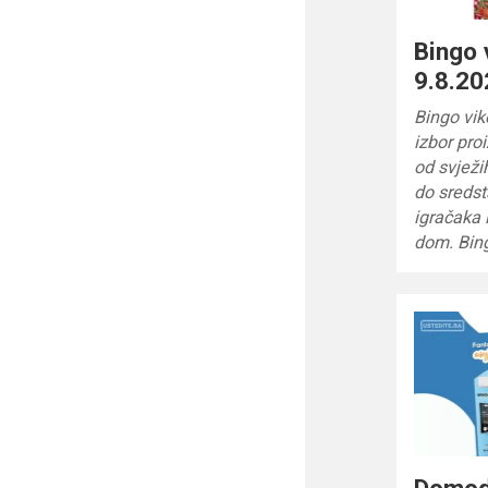
Bingo 
9.8.20
Bingo vik
izbor pro
od svježi
do sreds
igračaka 
dom. Bin
Domod