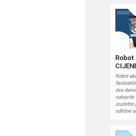
Robot 
CIJENE
Robot ak
fantastič
dva dana! 
nabavite
izuzetno
odlične a