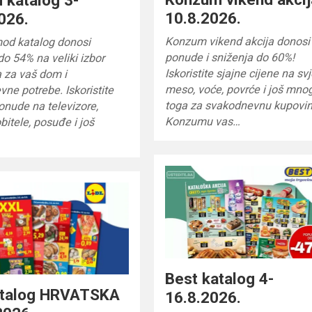
10.8.2026.
026.
Konzum vikend akcija donosi
od katalog donosi
ponude i sniženja do 60%!
do 54% na veliki izbor
Iskoristite sjajne cijene na sv
 za vaš dom i
meso, voće, povrće i još mno
ne potrebe. Iskoristite
toga za svakodnevnu kupovin
onude na televizore,
Konzumu vas…
bitele, posuđe i još
Best katalog 4-
katalog HRVATSKA
16.8.2026.