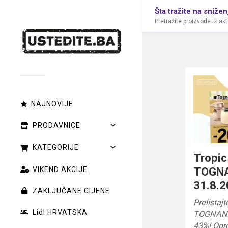
Šta tražite na snižen
Pretražite proizvode iz ak
NAJNOVIJE
PRODAVNICE
KATEGORIJE
Tropic
TOGNA
VIKEND AKCIJE
31.8.2
ZAKLJUČANE CIJENE
Prelistaj
Lidl HRVATSKA
TOGNANA i
43%! Opr