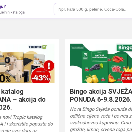
ju?
tuelnih kataloga.
 katalog
Bingo akcija SVJEŽ
NA – akcija do
PONUDA 6-9.8.2026.
026.
Nova Bingo Svježa ponuda d
odlične cijene voća i povrća 
te novi Tropic katalog
svakodnevnu kupovinu. Crno
 i skoristite popuste do
grožđe, limun, crvena roga pa
emite svoj dom uz