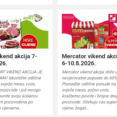
ikend akcija 7-
Mercator vikend akc
26.
6-10.8.2026.
RT VIKEND AKCIJA JE
Mercator vikend akcija stiže 
! Iskoristite odlične
nevjerovatne popuste do 60%
 svježe meso, voće,
Pronađite odlične ponude na
proizvode i još mnogo
svježe meso, sočno voće,
unite svoju košaricu
kvalitetno povrće i brojne dru
im proizvodima po
proizvode. Očekuju vas super
m cijenama…
cijene, bogat…