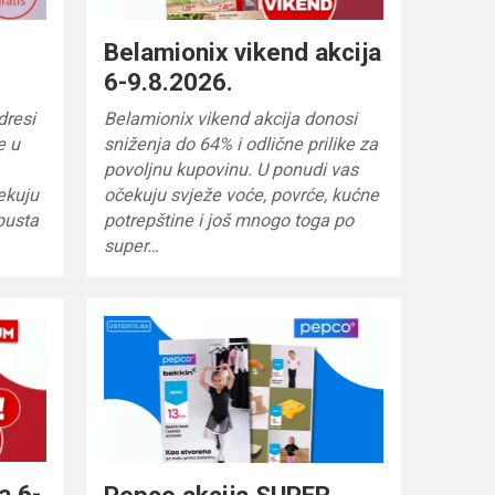
Belamionix vikend akcija
6-9.8.2026.
dresi
Belamionix vikend akcija donosi
e u
sniženja do 64% i odlične prilike za
povoljnu kupovinu. U ponudi vas
ekuju
očekuju svježe voće, povrće, kućne
pusta
potrepštine i još mnogo toga po
super…
a 6-
Pepco akcija SUPER