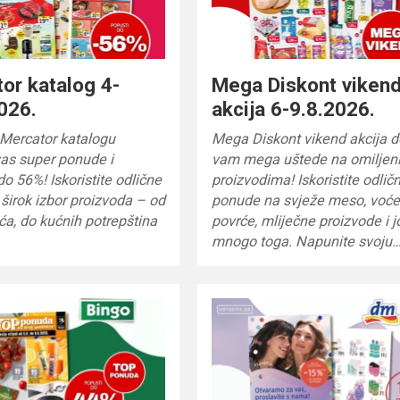
or katalog 4-
Mega Diskont viken
026.
akcija 6-9.8.2026.
Mercator katalogu
Mega Diskont vikend akcija d
as super ponude i
vam mega uštede na omiljen
do 56%! Iskoristite odlične
proizvodima! Iskoristite odlič
 širok izbor proizvoda – od
ponude na svježe meso, voće
ića, do kućnih potrepština
povrće, mliječne proizvode i j
mnogo toga. Napunite svoju