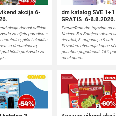
dm katalog SVE 1+1
vikend akcija 6-
GRATIS 6-8.8.2026.
26.
Preuređena dm trgovina na a
end akcija donosi odličan
Koševo 8 u Sarajevu otvara s
izvoda za cijelu porodicu –
četvrtak, 6. augusta, u 9 sati.
h namirnica, pića i slatkiša
Povodom otvorenja kupce oč
tava za domaćinstvo,
posebne pogodnosti: 15% po
i praktičnih proizvoda za
na ukupnu…
go…
Konzum vikend akcij
 katalog 3-