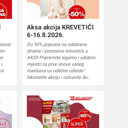
d
Aksa akcija KREVETIĆI
6-16.8.2026.
onosi
Do 50% popusta na odabrane
im
drvene i prenosive krevetiće u
ne
AKSI! Pripremite sigurno i udobno
 i
mjesto za prve snove vašeg
oš
mališana uz odlične uštede!
…
Iskoristite akciju i ostvarite do…