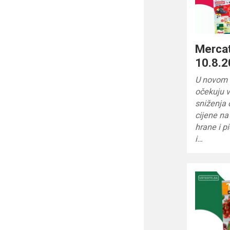
Mercat
10.8.2
U novom 
očekuju v
sniženja 
cijene na
hrane i p
i…