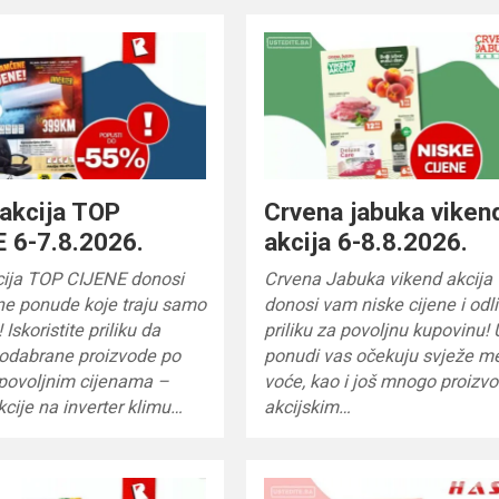
akcija TOP
Crvena jabuka viken
 6-7.8.2026.
akcija 6-8.8.2026.
cija TOP CIJENE donosi
Crvena Jabuka vikend akcija
ne ponude koje traju samo
donosi vam niske cijene i odl
Iskoristite priliku da
priliku za povoljnu kupovinu! 
 odabrane proizvode po
ponudi vas očekuju svježe m
 povoljnim cijenama –
voće, kao i još mnogo proizv
kcije na inverter klimu…
akcijskim…