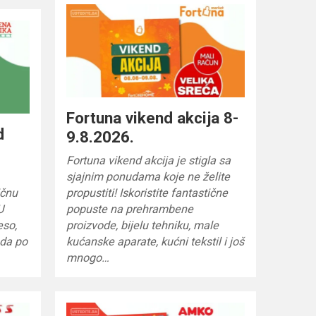
Fortuna vikend akcija 8-
d
9.8.2026.
Fortuna vikend akcija je stigla sa
sjajnim ponudama koje ne želite
ičnu
propustiti! Iskoristite fantastične
U
popuste na prehrambene
eso,
proizvode, bijelu tehniku, male
oda po
kućanske aparate, kućni tekstil i još
mnogo…