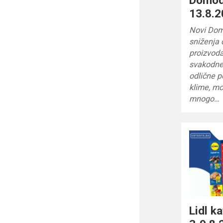
13.8.2
Novi Dom
sniženja 
proizvoda
svakodnev
odlične p
klime, mo
mnogo…
Lidl 