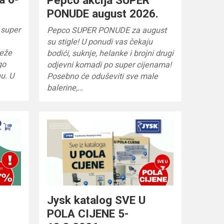
PONUDE august 2026.
 super
Pepco SUPER PONUDE za august
su stigle! U ponudi vas čekaju
ježe
bodići, suknje, helanke i brojni drugi
go
odjevni komadi po super cijenama!
u. U
Posebno će oduševiti sve male
balerine,…
Jysk katalog SVE U
POLA CIJENE 5-