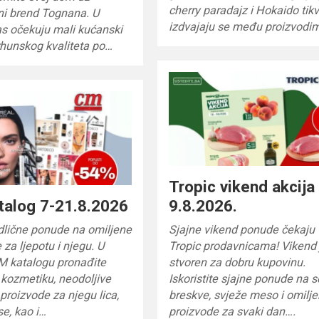
cherry paradajz i Hokaido tik
ni brend Tognana. U
izdvajaju se među proizvod
s očekuju mali kućanski
rhunskog kvaliteta po…
Tropic vikend akcija
talog 7-21.8.2026
9.8.2026.
odlične ponude na omiljene
Sjajne vikend ponude čekaju 
 za ljepotu i njegu. U
Tropic prodavnicama! Vikend 
 katalogu pronađite
stvoren za dobru kupovinu.
kozmetiku, neodoljive
Iskoristite sjajne ponude na 
proizvode za njegu lica,
breskve, svježe meso i omilj
ose, kao i…
proizvode za svaki dan….