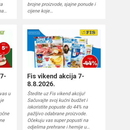
va
brojne proizvode, sjajne ponude i
ima…
cijene koje…
 7-
Fis vikend akcija 7-
8.8.2026.
vas u
Štedite uz Fis vikend akciju!
je
Sačuvajte svoj kućni budžet i
iskoristite popuste do 44% na
sočne
pažljivo odabrane proizvode.
ene
Očekuju vas super popusti na
odjelima prehrane i hemije u…