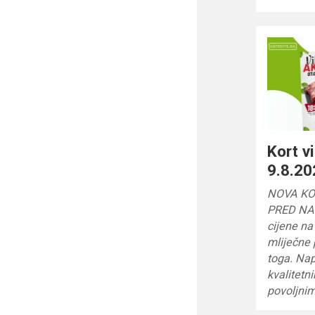
Kort v
9.8.20
NOVA KO
PRED NAMA
cijene na
mliječne 
toga. Nap
kvalitetn
povoljni