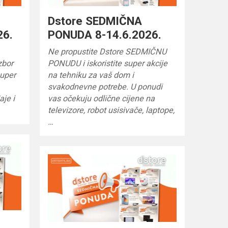
Dstore SEDMIČNA
26.
PONUDA 8-14.6.2026.
Ne propustite Dstore SEDMIČNU
zbor
PONUDU i iskoristite super akcije
super
na tehniku za vaš dom i
svakodnevne potrebe. U ponudi
aje i
vas očekuju odlične cijene na
televizore, robot usisivače, laptope,
…