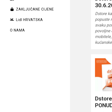
30.6.2
ZAKLJUČANE CIJENE
Dstore ka
popuste n
Lidl HRVATSKA
svaku pot
O NAMA
povoljne 
mobitele,
kućanske
Dstor
PONUD