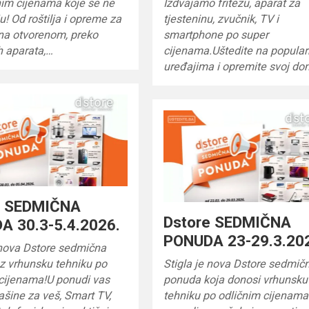
nim cijenama koje se ne
Izdvajamo fritezu, aparat za
u! Od roštilja i opreme za
tjesteninu, zvučnik, TV i
na otvorenom, preko
smartphone po super
h aparata,…
cijenama.Uštedite na popula
uređajima i opremite svoj d
e SEDMIČNA
Dstore SEDMIČNA
A 30.3-5.4.2026.
PONUDA 23-29.3.20
 nova Dstore sedmična
z vrhunsku tehniku po
Stigla je nova Dstore sedmič
 cijenama!U ponudi vas
ponuda koja donosi vrhunsku
šine za veš, Smart TV,
tehniku po odličnim cijenama