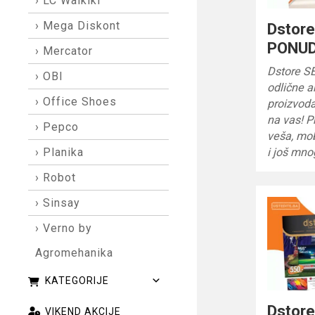
› LC Waikiki
› Mega Diskont
Dstor
PONUD
› Mercator
Dstore 
› OBI
odlične ak
› Office Shoes
proizvoda
na vas! P
› Pepco
veša, mo
i još mn
› Planika
› Robot
› Sinsay
› Verno by
Agromehanika
KATEGORIJE
Dstore
VIKEND AKCIJE