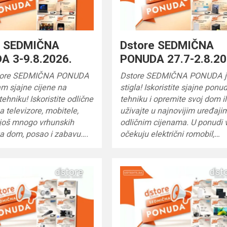
e SEDMIČNA
Dstore SEDMIČNA
A 3-9.8.2026.
PONUDA 27.7-2.8.20
tore SEDMIČNA PONUDA
Dstore SEDMIČNA PONUDA j
m sjajne cijene na
stigla! Iskoristite sjajne ponu
tehniku! Iskoristite odlične
tehniku i opremite svoj dom il
 televizore, mobitele,
uživajte u najnovijim uređaji
 još mnogo vrhunskih
odličnim cijenama. U ponudi 
za dom, posao i zabavu….
očekuju električni romobil,…