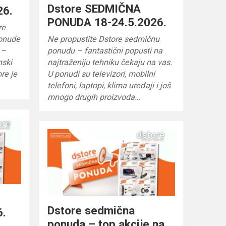
Dstore SEDMIČNA
26.
PONUDA 18-24.5.2026.
re
ponude
Ne propustite Dstore sedmičnu
 –
ponudu – fantastični popusti na
nski
najtraženiju tehniku čekaju na vas.
re je
U ponudi su televizori, mobilni
telefoni, laptopi, klima uređaji i još
mnogo drugih proizvoda…
Dstore sedmična
6.
ponuda – top akcije na