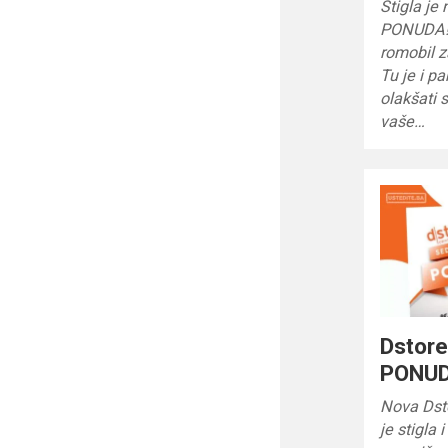
Stigla j
PONUDA! U
romobil z
Tu je i p
olakšati 
vaše…
Dstor
PONUD
Nova Ds
je stigla