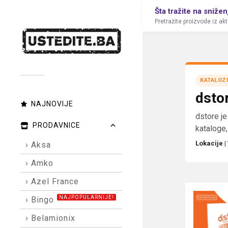
Šta tražite na snižen
Pretražite proizvode iz ak
KATALOZI
dsto
NAJNOVIJE
dstore je
PRODAVNICE
kataloge,
Lokacije
|
› Aksa
› Amko
› Azel France
NAJPOPULARNIJE!
› Bingo
› Belamionix