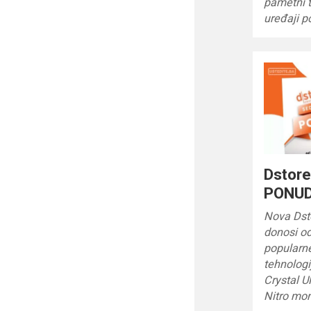
pametni t
uređaji 
Dstor
PONUD
Nova Dst
donosi o
popularn
tehnolog
Crystal 
Nitro mon