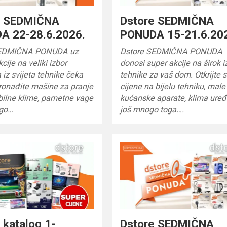
e SEDMIČNA
Dstore SEDMIČNA
A 22-28.6.2026.
PONUDA 15-21.6.20
SEDMIČNA PONUDA uz
Dstore SEDMIČNA PONUDA
cije na veliki izbor
donosi super akcije na širok i
 iz svijeta tehnike čeka
tehnike za vaš dom. Otkrijte 
ronađite mašine za pranje
cijene na bijelu tehniku, male
bilne klime, pametne vage
kućanske aparate, klima uređ
ogo…
još mnogo toga….
 katalog 1-
Dstore SEDMIČNA