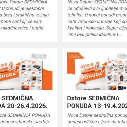
e nova Dstore SEDMIČNA
Nova Dstore SEDMIČNA PO
 ponudi je električni
će oduševiti sve ljubitelje m
a brzu i praktičnu vožnju.
tehnike. U novoj ponudi prona
ametni sat koji će vam
ćete vrhunske uređaje koji sp
svakodnevnicu i pratiti
kvalitet i inovaciju. Super cij
čine ovu priliku idealnom…
e SEDMIČNA
Dstore SEDMIČNA
A 20-26.4.2026.
PONUDA 13-19.4.20
tore SEDMIČNA PONUDA
Nova Dstore sedmična ponu
 i donosi vrhunske uređaje
donosi odlične cijene na tehn