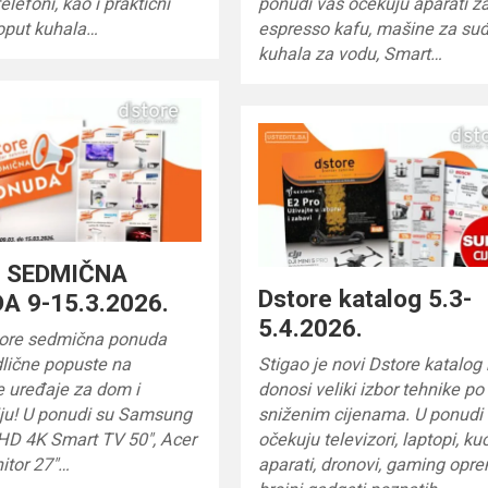
elefoni, kao i praktični
ponudi vas očekuju aparati z
poput kuhala…
espresso kafu, mašine za suđ
kuhala za vodu, Smart…
e SEDMIČNA
Dstore katalog 5.3-
A 9-15.3.2026.
5.4.2026.
ore sedmična ponuda
dlične popuste na
Stigao je novi Dstore katalog 
e uređaje za dom i
donosi veliki izbor tehnike po
iju! U ponudi su Samsung
sniženim cijenama. U ponudi
UHD 4K Smart TV 50″, Acer
očekuju televizori, laptopi, ku
itor 27″…
aparati, dronovi, gaming opre