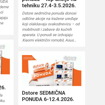
NUDA
tehniku 27.4-3.5.2026.
oderne
ći
Dstore sedmična ponuda donosi
ajaju
odlične akcije na tražene uređaje
ene
koji olakšavaju svakodnevicu – od
mobilnosti i zabave do kućnih
aparata. U ponudi se izdvajaju
Xiaomi električni romobil, Asus…
26.
Dstore SEDMIČNA
da
PONUDA 6-12.4.2026.
iku.