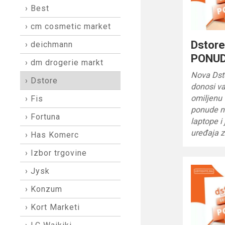
› Best
› cm cosmetic market
Dstor
› deichmann
PONUD
› dm drogerie markt
Nova Ds
› Dstore
donosi va
omiljenu 
› Fis
ponude na
› Fortuna
laptope i
uređaja 
› Has Komerc
› Izbor trgovine
› Jysk
› Konzum
› Kort Marketi