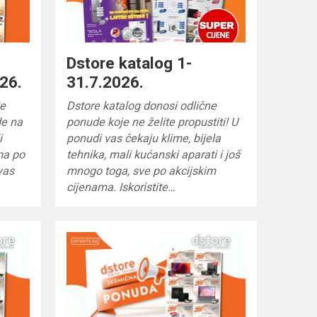
Dstore katalog 1-
26.
31.7.2026.
e
Dstore katalog donosi odlične
de na
ponude koje ne želite propustiti! U
i
ponudi vas čekaju klime, bijela
ma po
tehnika, mali kućanski aparati i još
vas
mnogo toga, sve po akcijskim
cijenama. Iskoristite…