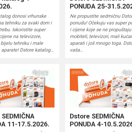
026.
PONUDA 25-31.5.20
talog donosi vrhunske
Ne propustite sedmičnu Dsto
a tehniku za svaki dom i
ponudu! Očekuju vas super 
rebu. Iskoristite super
i cijene koje se ne propuštaju
cijene na televizore,
mobiteli, televizori, mali kuća
 bijelu tehniku i male
aparati i još mnogo toga. Dsto
 aparate! Dstore katalog…
vaša…
e SEDMIČNA
Dstore SEDMIČNA
A 11-17.5.2026.
PONUDA 4-10.5.202