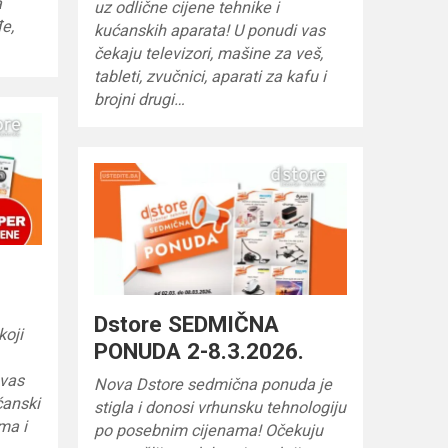
a
uz odlične cijene tehnike i
e,
kućanskih aparata! U ponudi vas
čekaju televizori, mašine za veš,
tableti, zvučnici, aparati za kafu i
brojni drugi…
Dstore SEDMIČNA
koji
PONUDA 2-8.3.2026.
 vas
Nova Dstore sedmična ponuda je
ćanski
stigla i donosi vrhunsku tehnologiju
ma i
po posebnim cijenama! Očekuju