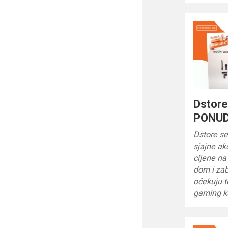
Dstor
PONUD
Dstore s
sjajne ak
cijene na
dom i za
očekuju t
gaming k