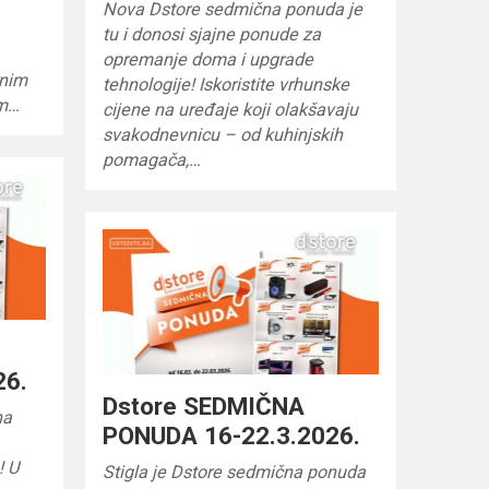
Nova Dstore sedmična ponuda je
tu i donosi sjajne ponude za
opremanje doma i upgrade
rnim
tehnologije! Iskoristite vrhunske
om…
cijene na uređaje koji olakšavaju
svakodnevnicu – od kuhinjskih
pomagača,…
26.
Dstore SEDMIČNA
na
PONUDA 16-22.3.2026.
! U
Stigla je Dstore sedmična ponuda