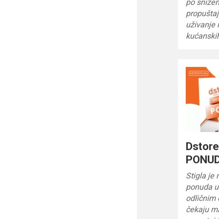
po sniže
propuštaj
uživanje 
kućanski
Dstor
PONUD
Stigla je
ponuda u
odličnim
čekaju ma