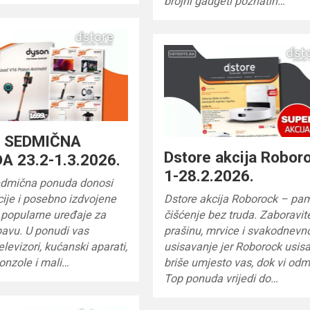
brojni gadgeti poznatih…
e SEDMIČNA
Dstore akcija Robor
A 23.2-1.3.2026.
1-28.2.2026.
edmična ponuda donosi
cije i posebno izdvojene
Dstore akcija Roborock – pa
 popularne uređaje za
čišćenje bez truda. Zaboravit
bavu. U ponudi vas
prašinu, mrvice i svakodnevn
elevizori, kućanski aparati,
usisavanje jer Roborock usisa
onzole i mali…
briše umjesto vas, dok vi odm
Top ponuda vrijedi do…