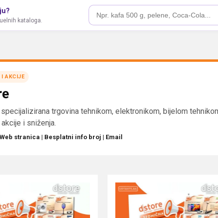
ju?
tuelnih kataloga.
 I AKCIJE
re
 specijalizirana trgovina tehnikom, elektronikom, bijelom tehnik
 akcije i sniženja.
Web stranica
|
Besplatni info broj
|
Email