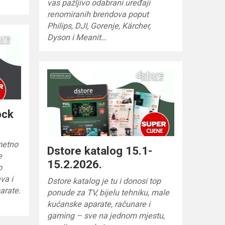
vas pažljivo odabrani uređaji
renomiranih brendova poput
Philips, DJI, Gorenje, Kärcher,
Dyson i Meanit…
ock
metno
Dstore katalog 15.1-
e
15.2.2026.
o
va i
Dstore katalog je tu i donosi top
arate.
ponude za TV, bijelu tehniku, male
kućanske aparate, računare i
gaming – sve na jednom mjestu,