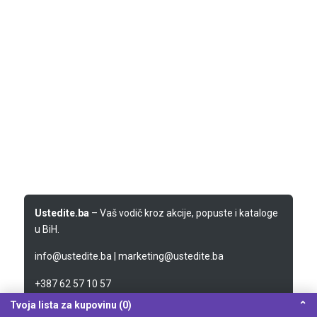
Ustedite.ba
– Vaš vodič kroz akcije, popuste i kataloge
u BiH.
info@ustedite.ba
|
marketing@ustedite.ba
+387 62 57 10 57
Tvoja lista za kupovinu (0)
⌃
Sarajevo, Bosna i Hercegovina