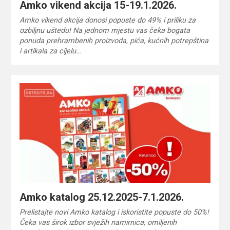
Amko vikend akcija 15-19.1.2026.
Amko vikend akcija donosi popuste do 49% i priliku za
ozbiljnu uštedu! Na jednom mjestu vas čeka bogata
ponuda prehrambenih proizvoda, pića, kućnih potrepština
i artikala za cijelu…
Amko katalog 25.12.2025-7.1.2026.
Prelistajte novi Amko katalog i iskoristite popuste do 50%!
Čeka vas širok izbor svježih namirnica, omiljenih