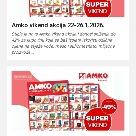
Amko vikend akcija 22-26.1.2026.
Stigla je nova Amko vikend akcija i donosi sniženja do
42% za kupovinu koja se baš isplati! Iskoristi odlične
cijene na svježe voće, meso i suhomesnato, mliječne
proizvode,…