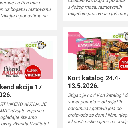
Očekuje vas bogata ponuda
premite za Prvi maj i
svježeg mesa, raznovrsnih
n uz bogatu i raznovrsnu
mliječnih proizvoda i još mn
Uživajte u popustima na
Kort katalog 24.4-
13.5.2026.
ikend akcija 17-
026.
Stigao je novi Kort katalog i 
super ponudu – od svježih
RT VIKEND AKCIJA JE
namirnica i gotovih jela do
A!Izdvojite vrijeme i
proizvoda za dom i ličnu njeg
pogledajte šta smo
Iskoristi niske cijene na omil
i ovog vikenda.Kvalitetni