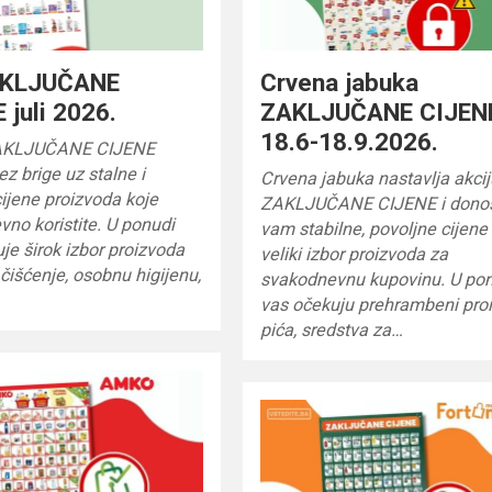
AKLJUČANE
Crvena jabuka
 juli 2026.
ZAKLJUČANE CIJEN
18.6-18.9.2026.
AKLJUČANE CIJENE
ez brige uz stalne i
Crvena jabuka nastavlja akci
cijene proizvoda koje
ZAKLJUČANE CIJENE i dono
no koristite. U ponudi
vam stabilne, povoljne cijene
je širok izbor proizvoda
veliki izbor proizvoda za
 čišćenje, osobnu higijenu,
svakodnevnu kupovinu. U po
vas očekuju prehrambeni proi
pića, sredstva za…