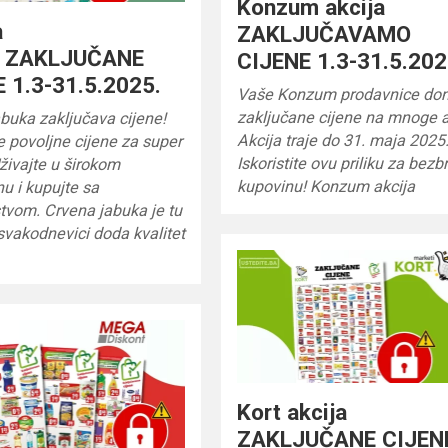
Konzum akcija
a
ZAKLJUČAVAMO
a ZAKLJUČANE
CIJENE 1.3-31.5.202
 1.3-31.5.2025.
Vaše Konzum prodavnice do
zaključane cijene na mnoge ar
buka zaključava cijene!
Akcija traje do 31. maja 2025
e povoljne cijene za super
Iskoristite ovu priliku za bezb
živajte u širokom
kupovinu! Konzum akcija
u i kupujte sa
tvom. Crvena jabuka je tu
svakodnevici doda kvalitet
Kort akcija
ZAKLJUČANE CIJEN