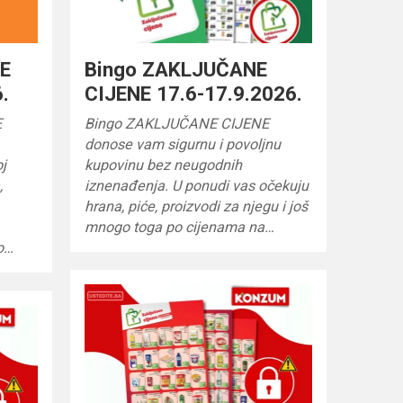
NE
Bingo ZAKLJUČANE
.
CIJENE 17.6-17.9.2026.
E
Bingo ZAKLJUČANE CIJENE
donose vam sigurnu i povoljnu
oj
kupovinu bez neugodnih
,
iznenađenja. U ponudi vas očekuju
hrana, piće, proizvodi za njegu i još
mnogo toga po cijenama na…
po…