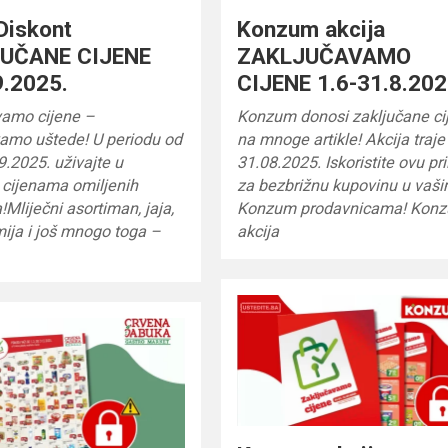
Diskont
Konzum akcija
UČANE CIJENE
ZAKLJUČAVAMO
9.2025.
CIJENE 1.6-31.8.202
vamo cijene –
Konzum donosi zaključane ci
vamo uštede! U periodu od
na mnoge artikle! Akcija traje
.9.2025. uživajte u
31.08.2025. Iskoristite ovu pri
 cijenama omiljenih
za bezbrižnu kupovinu u vaš
!Mliječni asortiman, jaja,
Konzum prodavnicama! Kon
mija i još mnogo toga –
akcija