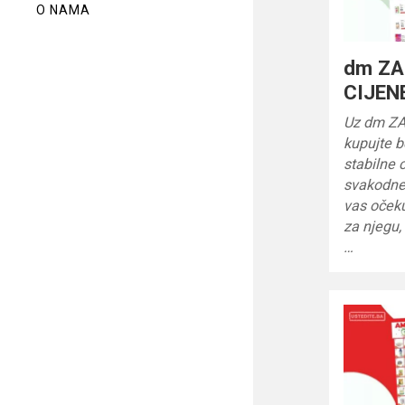
O NAMA
dm Z
CIJENE
Uz dm Z
kupujte b
stabilne 
svakodnev
vas očeku
za njegu,
…