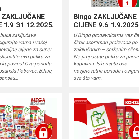
a
a ZAKLJUČANE
Bingo ZAKLJUČANE
 1.9-31.12.2025.
CIJENE 9.6-1.9.2025
abuka zaključava
U Bingo prodavnicama vas č
sigurajte vama i vašoj
širok asortiman proizvoda po
povoljne cijene za super
zaključanim – sniženim cije
skoristite ovu priliku za
Ne propustite priliku za pam
u kupovinu! Ova ponuda
kupovinu. Iskoristite ove
osanski Petrovac, Bihać,
nevjerovatne ponude i osigur
osansku…
sve što vam…