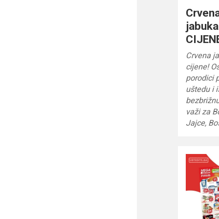
Crven
jabuk
CIJENE
Crvena j
cijene! O
porodici 
uštedu i i
bezbrižn
važi za B
Jajce, B