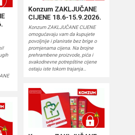
Konzum ZAKLJUČANE
NE
CIJENE 18.6-15.9.2026.
.
Konzum ZAKLJUČANE CIJENE
omogućavaju vam da kupujete
povoljnije i planirate bez brige o
i!
promjenama cijena. Na brojne
rugih
prehrambene proizvode, pića i
svakodnevne potrepštine cijene
ostaju iste tokom trajanja…
ČANE