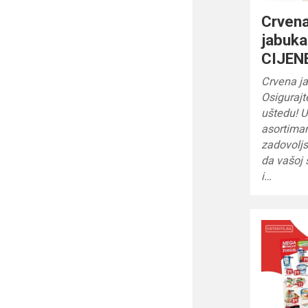
Crven
jabuk
CIJENE
Crvena ja
Osigurajt
uštedu! U
asortiman
zadovoljs
da vašoj 
i…