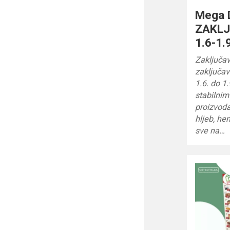
Mega 
ZAKLJ
1.6-1.
Zaključa
zaključa
1.6. do 1
stabilnim
proizvoda
hljeb, he
sve na…