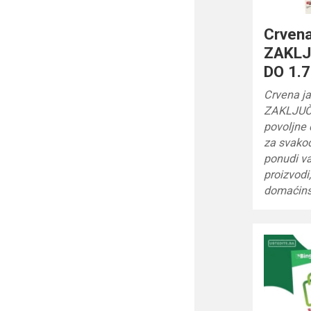
Crvena
ZAKLJ
DO 1.7
Crvena ja
ZAKLJUČ
povoljne 
za svako
ponudi v
proizvodi
domaćinst