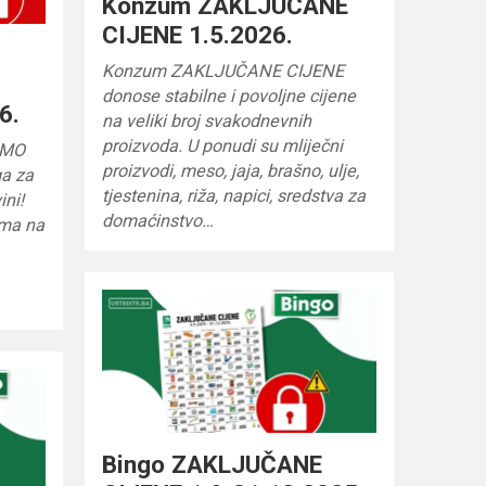
Konzum ZAKLJUČANE
CIJENE 1.5.2026.
Konzum ZAKLJUČANE CIJENE
donose stabilne i povoljne cijene
6.
na veliki broj svakodnevnih
proizvoda. U ponudi su mliječni
AMO
proizvodi, meso, jaja, brašno, ulje,
ga za
tjestenina, riža, napici, sredstva za
ni!
domaćinstvo…
ama na
Bingo ZAKLJUČANE