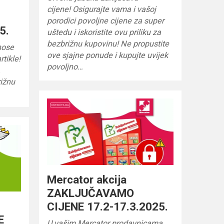
cijene! Osigurajte vama i vašoj
porodici povoljne cijene za super
5.
uštedu i iskoristite ovu priliku za
bezbrižnu kupovinu! Ne propustite
nose
ove sjajne ponude i kupujte uvijek
tikle!
povoljno…
.
rižnu
Mercator akcija
ZAKLJUČAVAMO
CIJENE 17.2-17.3.2025.
E
U vašim Mercator prodavnicama