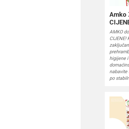
Amko
CIJENE
AMKO do
CIJENE! 
zaključan
prehrambe
higijene 
domaćinst
nabavite
po stabi