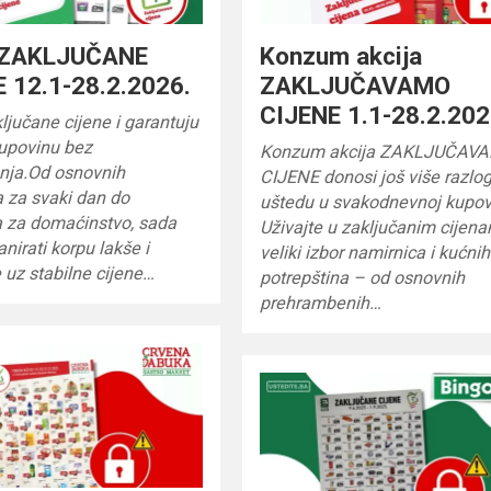
 ZAKLJUČANE
Konzum akcija
 12.1-28.2.2026.
ZAKLJUČAVAMO
CIJENE 1.1-28.2.202
ljučane cijene i garantuju
kupovinu bez
Konzum akcija ZAKLJUČAV
nja.Od osnovnih
CIJENE donosi još više razlo
 za svaki dan do
uštedu u svakodnevnoj kupovi
a za domaćinstvo, sada
Uživajte u zaključanim cijen
nirati korpu lakše i
veliki izbor namirnica i kućnih
e uz stabilne cijene…
potrepština – od osnovnih
prehrambenih…