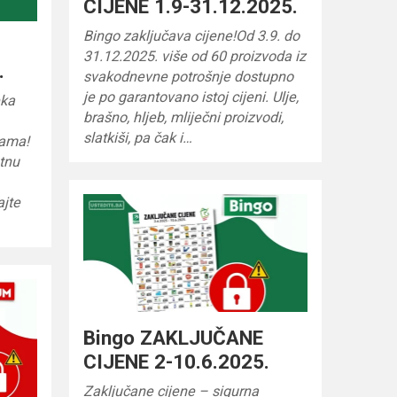
CIJENE 1.9-31.12.2025.
Bingo zaključava cijene!Od 3.9. do
31.12.2025. više od 60 proizvoda iz
.
svakodnevne potrošnje dostupno
je po garantovano istoj cijeni. Ulje,
eka
brašno, hljeb, mliječni proizvodi,
slatkiši, pa čak i…
nama!
etnu
ajte
Bingo ZAKLJUČANE
CIJENE 2-10.6.2025.
Zaključane cijene – sigurna