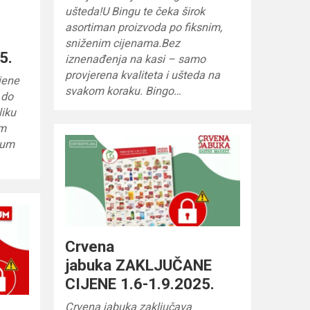
ušteda!U Bingu te čeka širok
asortiman proizvoda po fiksnim,
sniženim cijenama.Bez
5.
iznenađenja na kasi – samo
provjerena kvaliteta i ušteda na
jene
svakom koraku. Bingo…
 do
liku
im
zum
Crvena
jabuka ZAKLJUČANE
CIJENE 1.6-1.9.2025.
Crvena jabuka zaključava