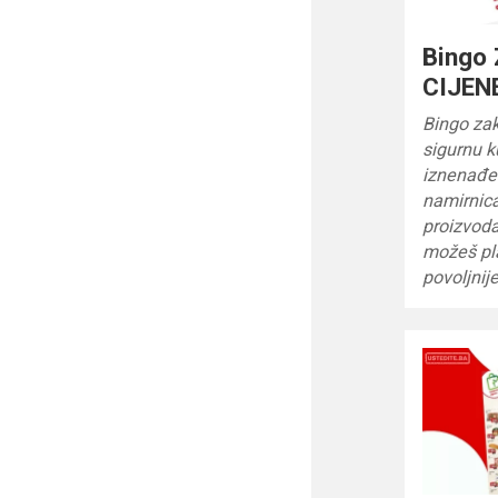
Bingo
CIJENE
Bingo zak
sigurnu 
iznenađe
namirnica
proizvod
možeš pla
povoljnij