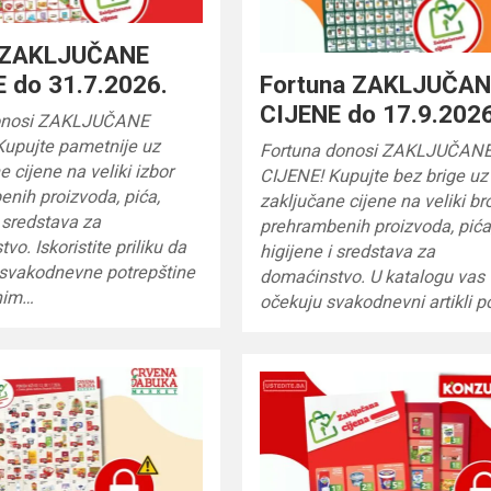
 ZAKLJUČANE
 do 31.7.2026.
Fortuna ZAKLJUČA
CIJENE do 17.9.2026
nosi ZAKLJUČANE
Kupujte pametnije uz
Fortuna donosi ZAKLJUČAN
e cijene na veliki izbor
CIJENE! Kupujte bez brige uz
nih proizvoda, pića,
zaključane cijene na veliki br
i sredstava za
prehrambenih proizvoda, pića
vo. Iskoristite priliku da
higijene i sredstava za
 svakodnevne potrepštine
domaćinstvo. U katalogu vas
lnim…
očekuju svakodnevni artikli 