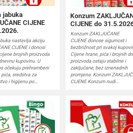
 jabuka
Konzum ZAKLJUČA
UČANE CIJENE
CIJENE do 31.5.2026
.2026.
Konzum ZAKLJUČANE
buka nastavlja akciju
CIJENE donose sigurnost i
ANE CIJENE i donosi
bezbrižnost pri svakoj kupovin
cijene brojnih proizvoda
Cijene hrane, pića i brojnih d
dnevnu kupovinu. U
proizvoda ostaju stabilne i
as očekuju prehrambeni
zaključane, bez iznenadnih
, pića, sredstva za
promjena. Konzum ZAKLJU
vo i higijenu po…
CIJENE Konzum nudi…