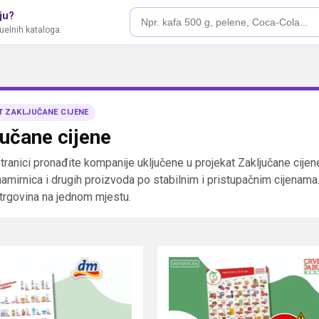
ju?
tuelnih kataloga.
T ZAKLJUČANE CIJENE
jučane cijene
stranici pronađite kompanije uključene u projekat Zaključane cij
namirnica i drugih proizvoda po stabilnim i pristupačnim cijenama
h trgovina na jednom mjestu.