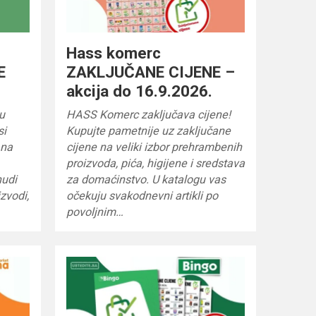
Hass komerc
E
ZAKLJUČANE CIJENE –
akcija do 16.9.2026.
ju
HASS Komerc zaključava cijene!
si
Kupujte pametnije uz zaključane
 na
cijene na veliki izbor prehrambenih
proizvoda, pića, higijene i sredstava
nudi
za domaćinstvo. U katalogu vas
zvodi,
očekuju svakodnevni artikli po
povoljnim…