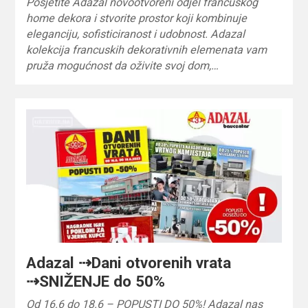
Posjetite Adazal novootvoreni odjel francuskog
home dekora i stvorite prostor koji kombinuje
eleganciju, sofisticiranost i udobnost. Adazal
kolekcija francuskih dekorativnih elemenata vam
pruža mogućnost da oživite svoj dom,…
Adazal ⇢Dani otvorenih vrata
⇢SNIŽENJE do 50%
Od 16.6 do 18.6 – POPUSTI DO 50%! Adazal nas