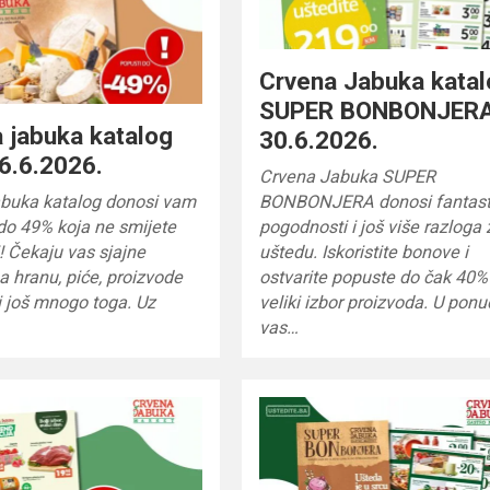
Crvena Jabuka kata
SUPER BONBONJERA
 jabuka katalog
30.6.2026.
6.6.2026.
Crvena Jabuka SUPER
abuka katalog donosi vam
BONBONJERA donosi fantast
do 49% koja ne smijete
pogodnosti i još više razloga 
i! Čekaju vas sjajne
uštedu. Iskoristite bonove i
 hranu, piće, proizvode
ostvarite popuste do čak 40%
i još mnogo toga. Uz
veliki izbor proizvoda. U ponu
vas…