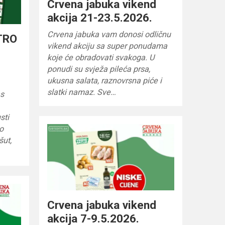
Crvena jabuka vikend
akcija 21-23.5.2026.
Crvena jabuka vam donosi odličnu
TRO
vikend akciju sa super ponudama
koje će obradovati svakoga. U
ponudi su svježa pileća prsa,
ukusna salata, raznovrsna piće i
slatki namaz. Sve…
as
sti
o
šut,
Crvena jabuka vikend
akcija 7-9.5.2026.