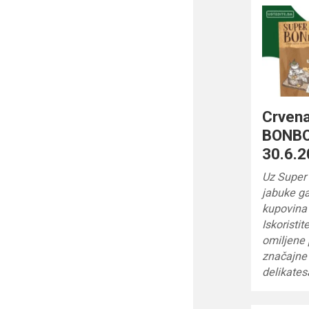
Crven
BONBO
30.6.2
Uz Super
jabuke g
kupovina 
Iskoristi
omiljene 
značajne 
delikates