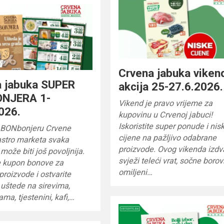
Crvena jabuka viken
a jabuka SUPER
akcija 25-27.6.2026.
NJERA 1-
Vikend je pravo vrijeme za
026.
kupovinu u Crvenoj jabuci!
Iskoristite super ponude i nis
 BONbonjeru Crvene
cijene na pažljivo odabrane
astro marketa svaka
proizvode. Ovog vikenda izd
može biti još povoljnija.
svježi teleći vrat, sočne borov
te kupon bonove za
omiljeni…
proizvode i ostvarite
uštede na sirevima,
ama, tjestenini, kafi,…