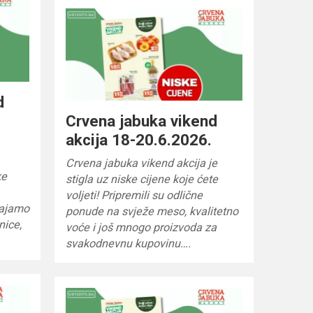
d
Crvena jabuka vikend
akcija 18-20.6.2026.
Crvena jabuka vikend akcija je
ke
stigla uz niske cijene koje ćete
voljeti! Pripremili su odlične
vajamo
ponude na svježe meso, kvalitetno
nice,
voće i još mnogo proizvoda za
svakodnevnu kupovinu….