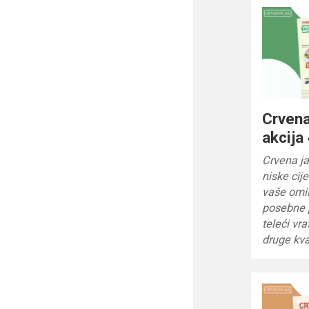
Crvena
akcija
Crvena ja
niske cij
vaše omil
posebne 
teleći vr
druge kva