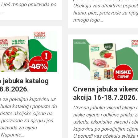
 i još mnogo proizvoda po
Očekuju vas atraktivni popust
m…
hranu, piće, proizvode za njeg
mnogo toga…
 jabuka katalog
8.8.2026.
Crvena jabuka viken
akcija 16-18.7.2026.
e za povoljnu kupovinu uz
buka katalog i popuste do
Crvena jabuka vikend akcija 
ristite akcijske cijene na
niske cijene i odlične prilike z
 proizvode za njegu i još
uštedu. Iskoristite vikend i ob
izvoda za cijelu
kupovinu po povoljnijim cije
. Napunite…
U ponudi vas očekuju svježe