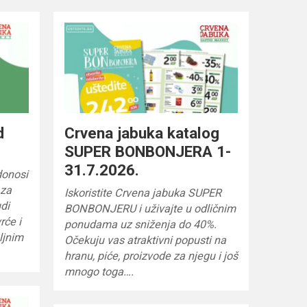
d
Crvena jabuka katalog
SUPER BONBONJERA 1-
31.7.2026.
donosi
 za
Iskoristite Crvena jabuka SUPER
di
BONBONJERU i uživajte u odličnim
rće i
ponudama uz sniženja do 40%.
ljnim
Očekuju vas atraktivni popusti na
hranu, piće, proizvode za njegu i još
mnogo toga….