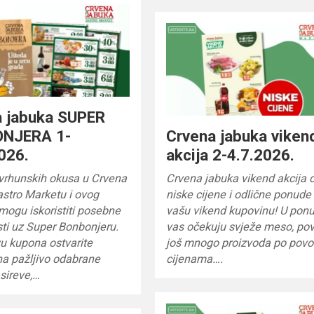
a jabuka SUPER
NJERA 1-
Crvena jabuka viken
026.
akcija 2-4.7.2026.
i vrhunskih okusa u Crvena
Crvena jabuka vikend akcija 
stro Marketu i ovog
niske cijene i odlične ponude
ogu iskoristiti posebne
vašu vikend kupovinu! U ponu
ti uz Super Bonbonjeru.
vas očekuju svježe meso, pov
u kupona ostvarite
još mnogo proizvoda po povo
na pažljivo odabrane
cijenama….
sireve,…