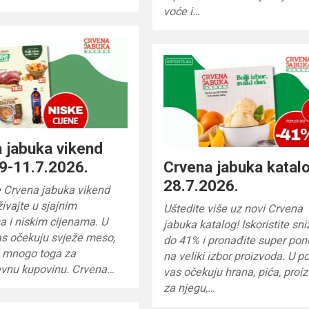
voće i…
 jabuka vikend
 9-11.7.2026.
Crvena jabuka katal
28.7.2026.
te Crvena jabuka vikend
živajte u sjajnim
Uštedite više uz novi Crvena
 i niskim cijenama. U
jabuka katalog! Iskoristite sn
as očekuju svježe meso,
do 41% i pronađite super po
š mnogo toga za
na veliki izbor proizvoda. U p
vnu kupovinu. Crvena…
vas očekuju hrana, pića, proi
za njegu,…