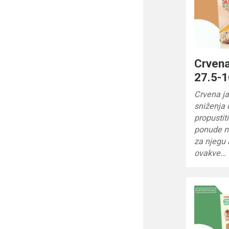
Crvena
27.5-1
Crvena j
sniženja 
propustit
ponude na
za njegu 
ovakve…