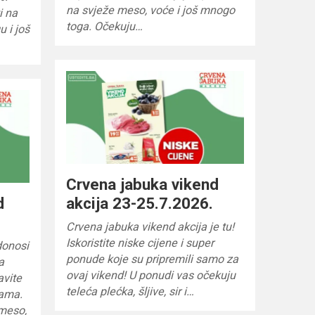
na svježe meso, voće i još mnogo
i na
toga. Očekuju…
u i još
Crvena jabuka vikend
d
akcija 23-25.7.2026.
Crvena jabuka vikend akcija je tu!
Iskoristite niske cijene i super
donosi
ponude koje su pripremili samo za
a
ovaj vikend! U ponudi vas očekuju
avite
teleća plećka, šljive, sir i…
nama.
 meso,