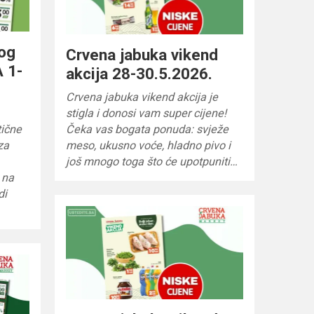
log
Crvena jabuka vikend
 1-
akcija 28-30.5.2026.
Crvena jabuka vikend akcija je
stigla i donosi vam super cijene!
ične
Čeka vas bogata ponuda: svježe
za
meso, ukusno voće, hladno pivo i
još mnogo toga što će upotpuniti…
 na
di