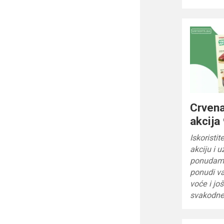
Crvena
akcija
Iskoristi
akciju i u
ponudama
ponudi v
voće i jo
svakodne