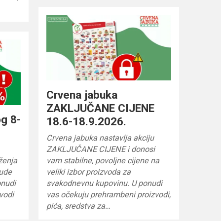
Crvena jabuka
ZAKLJUČANE CIJENE
og 8-
18.6-18.9.2026.
Crvena jabuka nastavlja akciju
ZAKLJUČANE CIJENE i donosi
iženja
vam stabilne, povoljne cijene na
nude
veliki izbor proizvoda za
onudi
svakodnevnu kupovinu. U ponudi
zvodi
vas očekuju prehrambeni proizvodi,
pića, sredstva za…