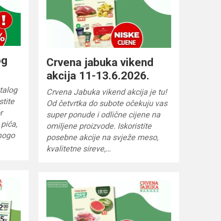
og
Crvena jabuka vikend
akcija 11-13.6.2026.
talog
Crvena Jabuka vikend akcija je tu!
stite
Od četvrtka do subote očekuju vas
r
super ponude i odlične cijene na
 pića,
omiljene proizvode. Iskoristite
mnogo
posebne akcije na svježe meso,
kvalitetne sireve,…