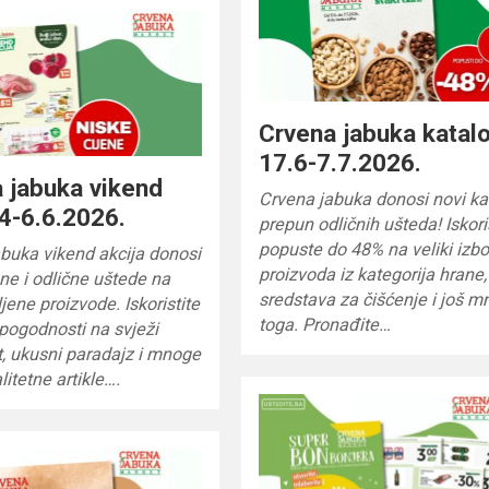
Crvena jabuka katal
17.6-7.7.2026.
 jabuka vikend
Crvena jabuka donosi novi ka
 4-6.6.2026.
prepun odličnih ušteda! Iskori
popuste do 48% na veliki izbo
buka vikend akcija donosi
proizvoda iz kategorija hrane,
ene i odlične uštede na
sredstava za čišćenje i još 
jene proizvode. Iskoristite
toga. Pronađite…
pogodnosti na svježi
at, ukusni paradajz i mnoge
litetne artikle….