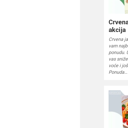
Crvena
akcija
Crvena ja
vam najbo
ponudu. 
vas sniže
voće i jo
Ponuda…