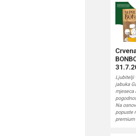
Crven
BONBO
31.7.2
Ljubitelj
jabuka Ga
mjeseca m
pogodnos
Na osnov
popuste 
premium 