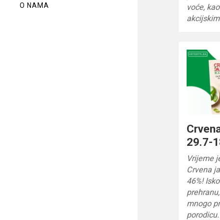
O NAMA
voće, kao
akcijski
Crvena
29.7-1
Vrijeme j
Crvena ja
46%! Isko
prehranu,
mnogo pro
porodicu