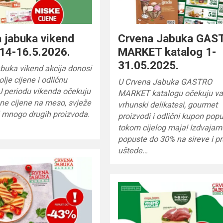
 jabuka vikend
Crvena Jabuka GAS
 14-16.5.2026.
MARKET katalog 1-
31.05.2025.
buka vikend akcija donosi
lje cijene i odličnu
U Crvena Jabuka GASTRO
U periodu vikenda očekuju
MARKET katalogu očekuju v
ne cijene na meso, svježe
vrhunski delikatesi, gourmet
š mnogo drugih proizvoda.
proizvodi i odlični kupon popu
tokom cijelog maja! Izdvajam
popuste do 30% na sireve i pr
uštede…