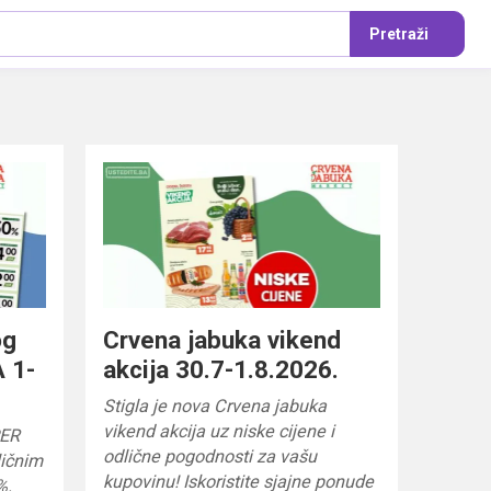
Pretraži
og
Crvena jabuka vikend
 1-
akcija 30.7-1.8.2026.
Stigla je nova Crvena jabuka
vikend akcija uz niske cijene i
PER
odlične pogodnosti za vašu
ličnim
kupovinu! Iskoristite sjajne ponude
%.