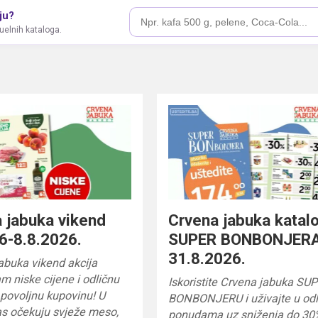
ju?
tuelnih kataloga.
 jabuka vikend
Crvena jabuka katal
 6-8.8.2026.
SUPER BONBONJERA
31.8.2026.
abuka vikend akcija
m niske cijene i odličnu
Iskoristite Crvena jabuka SU
a povoljnu kupovinu! U
BONBONJERU i uživajte u od
as očekuju svježe meso,
ponudama uz sniženja do 30