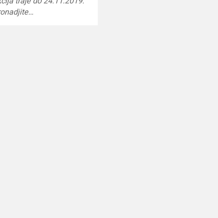
kcija traje do 24.11.2019.
ronadjite…