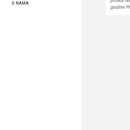
prilika! A
O NAMA
godine P