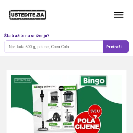
Šta tražite na sniženju?
Pretraži