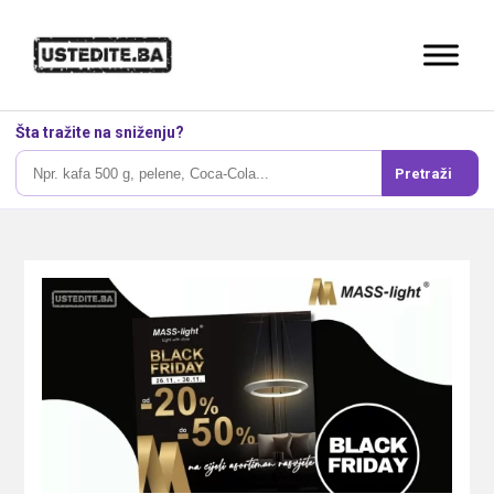
Šta tražite na sniženju?
Pretraži