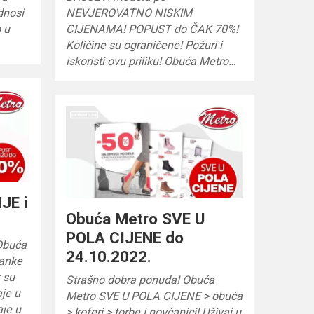
dnosi
NEVJEROVATNO NISKIM
 u
CIJENAMA! POPUST do ČAK 70%!
Količine su ograničene! Požuri i
iskoristi ovu priliku! Obuća Metro…
JE i
Obuća Metro SVE U
POLA CIJENE do
Obuća
24.10.2022.
tanke
 su
Strašno dobra ponuda! Obuća
aje u
Metro SVE U POLA CIJENE > obuća
aje u
> koferi > torbe i novčanici! Uživaj u