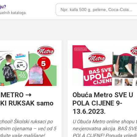
ju?
tuelnih kataloga.
 METRO ⇢
Obuća Metro SVE U
KI RUKSAK samo
POLA CIJENE 9-
13.6.2023.
chool! Školski ruksaci po
U Obuća Metro online shopu t
atnim cijenama – već od 5
nevjerovatna akcija. BAŠ SVE
dujte vaše mališane!
POLA CIJENE! Ponuda vrijedi