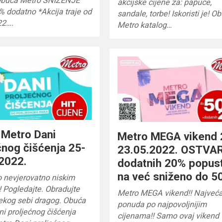
Obuća Metro SNIŽENJE
akcijske cijene za: papuče,
 dodatno *Akcija traje od
sandale, torbe! Iskoristi je! O
22….
Metro katalog…
 Metro Dani
Metro MEGA vikend 
ćnog čišćenja 25-
23.05.2022. OSTVAR
2022.
dodatnih 20% popus
na već sniženo do 5
o nevjerovatno niskim
 Pogledajte. Obradujte
Metro MEGA vikend!! Najveć
nekog sebi dragog. Obuća
ponuda po najpovoljnijim
i proljećnog čišćenja
cijenama!! Samo ovaj vikend