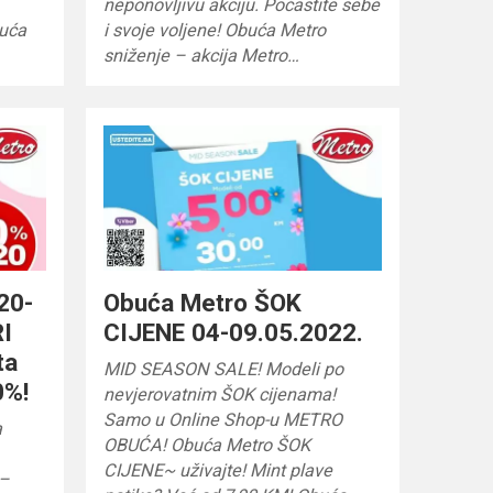
neponovljivu akciju. Počastite sebe
buća
i svoje voljene! Obuća Metro
sniženje – akcija Metro…
20-
Obuća Metro ŠOK
I
CIJENE 04-09.05.2022.
ta
MID SEASON SALE! Modeli po
0%!
nevjerovatnim ŠOK cijenama!
Samo u Online Shop-u METRO
a
OBUĆA! Obuća Metro ŠOK
CIJENE~ uživajte! Mint plave
 –