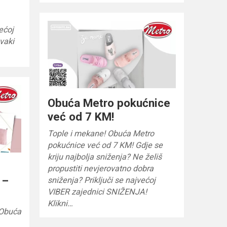
ećoj
vaki
Obuća Metro pokućnice
već od 7 KM!
Tople i mekane! Obuća Metro
pokućnice već od 7 KM! Gdje se
kriju najbolja sniženja? Ne želiš
propustiti nevjerovatno dobra
 –
sniženja? Priključi se najvećoj
VIBER zajednici SNIŽENJA!
Klikni…
 Obuća