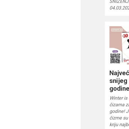
SNIŽENJE
04.03.20
Najveć
snijeg
godin
Winter is
čizama z
godine! J
čizme su
kriju naj