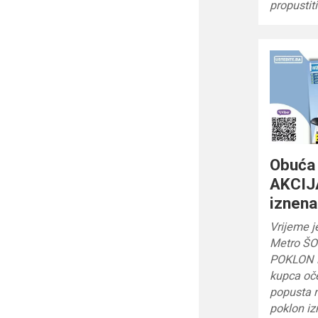
propustit
Obuća
AKCIJ
iznena
Vrijeme j
Metro ŠO
POKLON i
kupca oč
popusta na
poklon iz