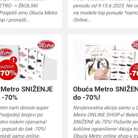
ETRO ⇢ ŠKOLSKI
periodu od 9-13.6.2023. Ne o
osjetili smo Obuća Metro
na modele top ponude *samo
op i pronašli…
Online…
 Metro SNIŽENJE
Obuća Metro SNIŽEN
k -70%
do -70%!
tro nam donosi super
Nevjerovatna akcija samo u 
osljednji brojevi po
Metro ONLINE SHOP-u! Bale
atno niskim cijenama!
SNIŽENE do 70%! Požurite jer
te popust do čak -70%!
količine ograničene! Akcija tr
ijedi samo online.
Obuća Metro online shop-u tr