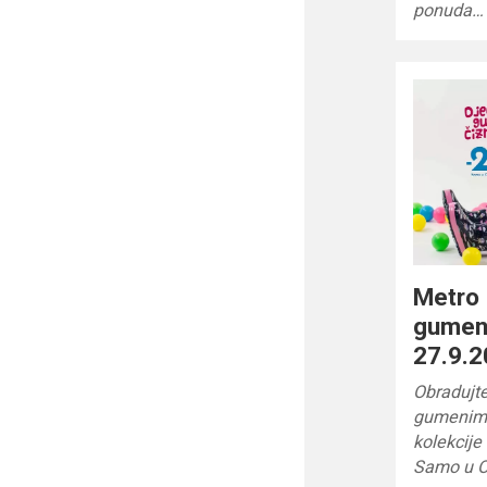
ponuda…
Metro 
gumeni
27.9.2
Obradujt
gumenim 
kolekcije
Samo u O