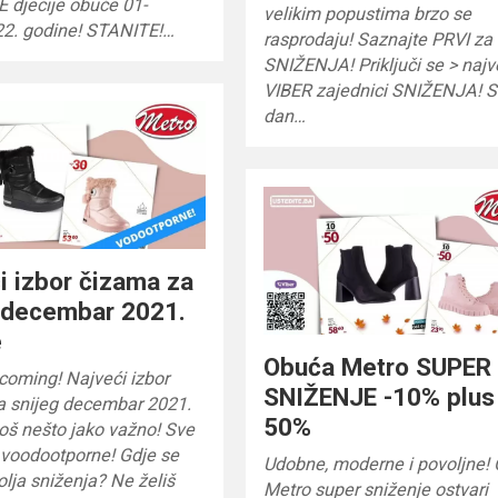
 dječije obuće 01-
velikim popustima brzo se
22. godine! STANITE!…
rasprodaju! Saznajte PRVI za
SNIŽENJA! Priključi se > najv
VIBER zajednici SNIŽENJA! S
dan…
i izbor čizama za
 decembar 2021.
e
Obuća Metro SUPER
 coming! Najveći izbor
SNIŽENJE -10% plus
a snijeg decembar 2021.
50%
oš nešto jako važno! Sve
 voodootporne! Gdje se
Udobne, moderne i povoljne!
bolja sniženja? Ne želiš
Metro super sniženje ostvari