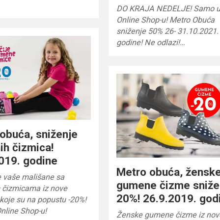
DO KRAJA NEDELJE! Samo 
Online Shop-u! Metro Obuća
sniženje 50% 26- 31.10.2021.
godine! Ne odlazi!…
obuća, sniženje
h čizmica!
019. godine
Metro obuća, žensk
e vaše mališane sa
gumene čizme sniž
čizmicama iz nove
20%! 26.9.2019. god
 koje su na popustu -20%!
nline Shop-u!
Ženske gumene čizme iz nov