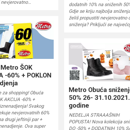
i nevjerovatno…
dodatnih 10% na sniženih 50
Gdje se kriju najbolja snižen
želiš propustiti nevjerovatno
sniženja? Priključi se najvećo
 Metro ŠOK
A -60% + POKLON
djenja
Metro Obuća snižen
e za shopping! Obuća
50% 26- 31.10.2021
K AKCIJA -60% +
godine
znenadjenja! Svakog
ekuje nevjerovatnih 60%
NEDELJA STRAAAŠNIH
 drugi jeftiniji par +
POPUSTA! Nova kolekcija sn
nenadjenje. Ova super
DO -50% + DODATNIH 10% 