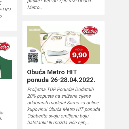
patike? Već od 7,90 KM! Obuća
E
Metro…
METRO
o
Obuća Metro HIT
ponuda 26-28.04.2022.
Proljetna TOP Ponuda! Dodatnih
20% popusta na snižene cijene
odabranih modela! Samo za online
kupovinu! Obuća Metro HIT ponuda
ća
Odaberite svoju omiljenu boju
-
baletanki! Ili možda više njih,…