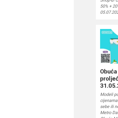
Shop-u! 
50% + 20%
05.07.20
Obuća
prolje
31.05.
Modeli p
cijenama!
sebe ili 
Metro Dan