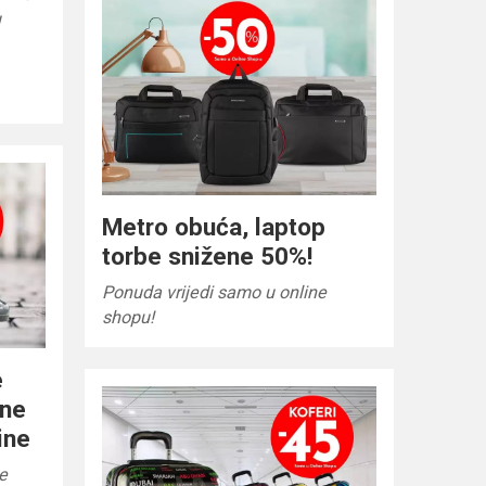
u
Metro obuća, laptop
torbe snižene 50%!
Ponuda vrijedi samo u online
shopu!
e
ene
ine
e