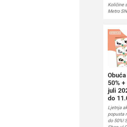
Količine 
Metro S
Obuća
50% +
juli 2
do 11.
Ljetnja 
popusta n
do 50%! 