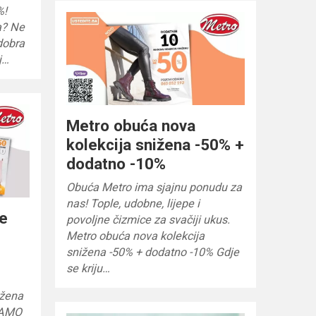
%!
ja? Ne
 dobra
j…
Metro obuća nova
kolekcija snižena -50% +
dodatno -10%
Obuća Metro ima sjajnu ponudu za
nas! Tople, udobne, lijepe i
je
povoljne čizmice za svačiji ukus.
.
Metro obuća nova kolekcija
snižena -50% + dodatno -10% Gdje
se kriju…
ižena
SAMO