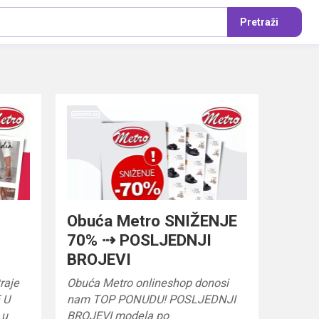
Pretraži
Obuća Metro SNIŽENJE
70% ⇢ POSLJEDNJI
BROJEVI
raje
Obuća Metro onlineshop donosi
 U
nam TOP PONUDU! POSLJEDNJI
 u
BROJEVI modela po