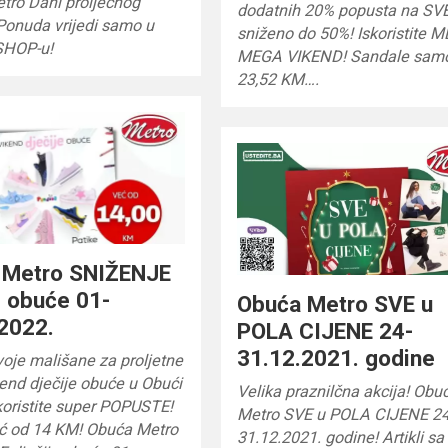
tro Dani proljećnog
dodatnih 20% popusta na SV
Ponuda vrijedi samo u
sniženo do 50%! Iskoristite 
SHOP-u!
MEGA VIKEND! Sandale sam
23,52 KM….
 Metro SNIŽENJE
e obuće 01-
Obuća Metro SVE u
2022.
POLA CIJENE 24-
31.12.2021. godine
oje mališane za proljetne
end dječije obuće u Obući
Velika praznilčna akcija! Obu
koristite super POPUSTE!
Metro SVE u POLA CIJENE 24
eć od 14 KM! Obuća Metro
31.12.2021. godine! Artikli sa