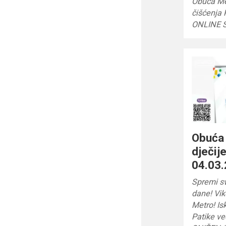
Obuća Me
čišćenja 
ONLINE 
Obuća
dječij
04.03.
Spremi sv
dane! Vik
Metro! Is
Patike v