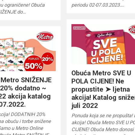
su ograničene! Obuća
periodu 02-07.03.2023….
NIŽENJE do…
Obuća Metro SVE U
 Metro SNIŽENJE
POLA CIJENE! Ne
 20% dodatno ~
propustite ➤ ljetna
022 akcija katalog
akcija! Katalog sniže
07.2022.
juli 2022
akcija! DODATNIH 20%
Ponuda koja se ne propušta! 
a obuću i torbe snižene
akcija! Obuća Metro SVE U 
Samo u Metro Online
CIJENE! Obuća Metro donosi