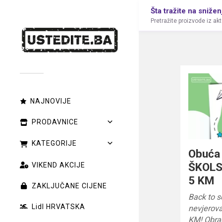
Šta tražite na snižen
Pretražite proizvode iz ak
NAJNOVIJE
PRODAVNICE
KATEGORIJE
Obuća
ŠKOLS
VIKEND AKCIJE
5 KM
ZAKLJUČANE CIJENE
Back to s
Lidl HRVATSKA
nevjerov
KM! Obra