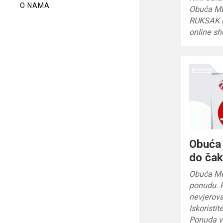
O NAMA
Obuća M
RUKSAK P
online sh
Obuća
do ča
Obuća Me
ponudu. P
nevjerov
Iskoristi
Ponuda vr