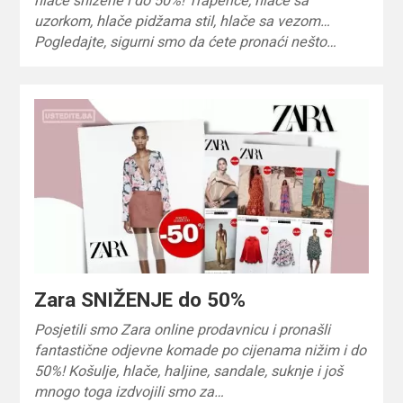
hlače snižene i do 50%! Traperice, hlače sa
uzorkom, hlače pidžama stil, hlače sa vezom…
Pogledajte, sigurni smo da ćete pronaći nešto…
Zara SNIŽENJE do 50%
Posjetili smo Zara online prodavnicu i pronašli
fantastične odjevne komade po cijenama nižim i do
50%! Košulje, hlače, haljine, sandale, suknje i još
mnogo toga izdvojili smo za…