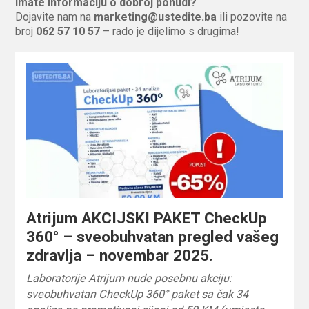
Imate informaciju o dobroj ponudi?
Dojavite nam na
marketing@ustedite.ba
ili pozovite na
broj
062 57 10 57
– rado je dijelimo s drugima!
Atrijum AKCIJSKI PAKET CheckUp
360° – sveobuhvatan pregled vašeg
zdravlja – novembar 2025.
Laboratorije Atrijum nude posebnu akciju:
sveobuhvatan CheckUp 360° paket sa čak 34