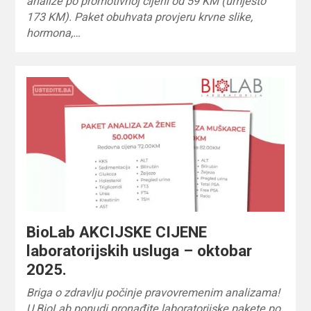
analize po promotivnoj cijeni od 59 KM (umjesto
173 KM). Paket obuhvata provjeru krvne slike,
hormona,…
BioLab AKCIJSKE CIJENE
laboratorijskih usluga – oktobar
2025.
Briga o zdravlju počinje pravovremenim analizama!
U BioLab ponudi pronađite laboratorijske pakete po