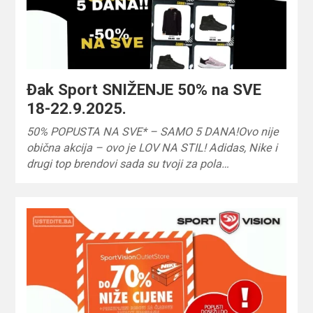
Đak Sport SNIŽENJE 50% na SVE
18-22.9.2025.
50% POPUSTA NA SVE* – SAMO 5 DANA!Ovo nije
obična akcija – ovo je LOV NA STIL! Adidas, Nike i
drugi top brendovi sada su tvoji za pola…