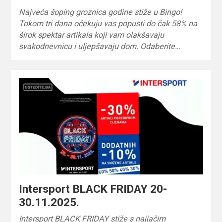
Najveća šoping groznica godine stiže u Bingo!
Tokom tri dana očekuju vas popusti do čak 58% na
širok spektar artikala koji vam olakšavaju
svakodnevnicu i uljepšavaju dom. Odaberite…
Intersport BLACK FRIDAY 20-
30.11.2025.
Intersport BLACK FRIDAY stiže s najjačim