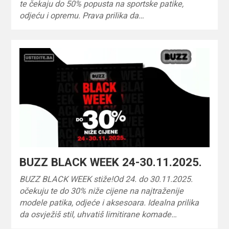
te čekaju do 50% popusta na sportske patike,
odjeću i opremu. Prava prilika da…
BUZZ BLACK WEEK 24-30.11.2025.
BUZZ BLACK WEEK stiže!Od 24. do 30.11.2025.
očekuju te do 30% niže cijene na najtraženije
modele patika, odjeće i aksesoara. Idealna prilika
da osvježiš stil, uhvatiš limitirane komade…