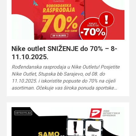
Nike outlet SNIŽENJE do 70% – 8-
11.10.2025.
Rođendanska rasprodaja u Nike Outletu! Posjetite
Nike Outlet, Stupska bb Sarajevo, od 08. do
11.10.2025. i iskoristite popuste do 70% na cijeli
asortiman. Očekuje vas široka ponuda sportske…