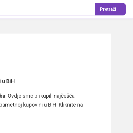
Pretraži
i u BiH
.ba
. Ovdje smo prikupili najčešća
i pametnoj kupovini u BiH. Kliknite na