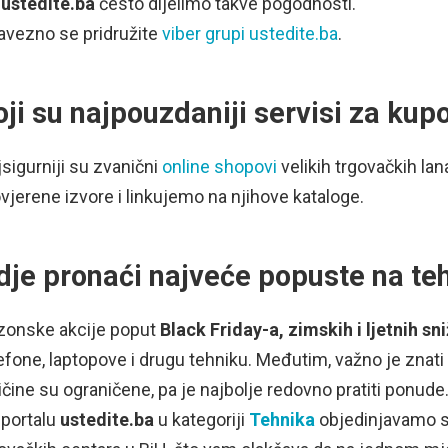
a
ustedite.ba
često dijelimo takve pogodnosti.
avezno se pridružite
viber grupi ustedite.ba
.
oji su najpouzdaniji servisi za kupo
sigurniji su zvanični
online shopovi
velikih trgovačkih la
vjerene izvore i linkujemo na njihove kataloge.
dje pronaći najveće popuste na teh
zonske akcije poput
Black Friday-a, zimskih i ljetnih sn
efone, laptopove i drugu tehniku. Međutim, važno je znati
ičine su ograničene, pa je najbolje redovno pratiti ponude
 portalu
ustedite.ba
u kategoriji
Tehnika
objedinjavamo s