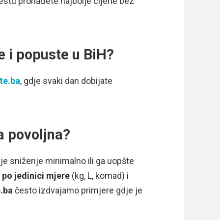
estu pronađete najbolje cijene bez
je i popuste u BiH?
ite.ba
, gdje svaki dan dobijate
ta povoljna?
 je sniženje minimalno ili ga uopšte
 po jedinici mjere
(kg, L, komad) i
e.ba
često izdvajamo primjere gdje je