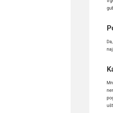
trg
gu
P
Da,
naj
K
Mno
nem
pog
ušt