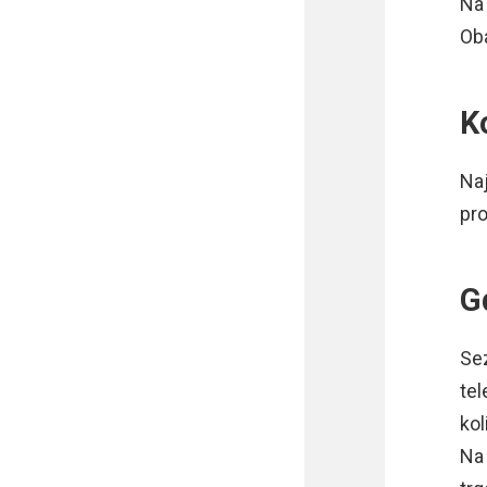
N
Ob
K
Naj
pro
G
Se
tel
kol
Na