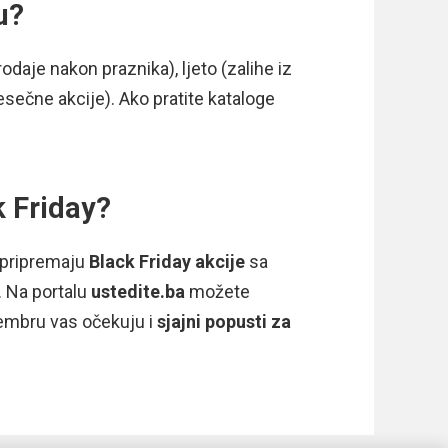
u?
rodaje nakon praznika), ljeto (zalihe iz
esečne akcije). Ako pratite kataloge
k Friday?
u pripremaju
Black Friday akcije
sa
. Na portalu
ustedite.ba
možete
embru vas očekuju i
sjajni popusti za