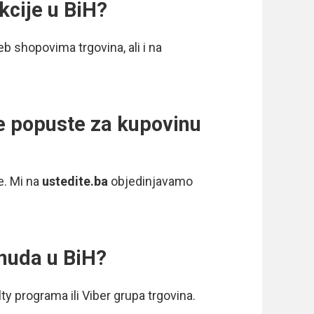
kcije u BiH?
b shopovima trgovina, ali i na
je popuste za kupovinu
e. Mi na
ustedite.ba
objedinjavamo
onuda u BiH?
y programa ili Viber grupa trgovina.