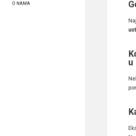
G
O NAMA
Naj
us
K
u
Nek
po
K
Eks