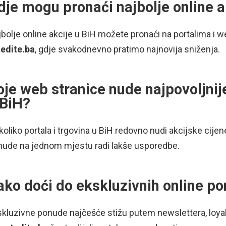
dje mogu pronaći najbolje online a
bolje online akcije u BiH možete pronaći na portalima i we
tedite.ba
, gdje svakodnevno pratimo najnovija sniženja.
oje web stranice nude najpovoljni
 BiH?
oliko portala i trgovina u BiH redovno nudi akcijske cijen
nude na jednom mjestu radi lakše usporedbe.
ako doći do ekskluzivnih online p
kluzivne ponude najčešće stižu putem newslettera, loyalt