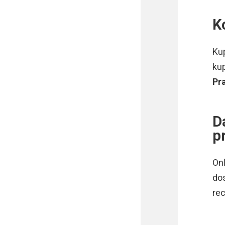
K
Kup
kup
Pra
D
p
Onl
dos
rec