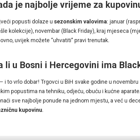
ada je najbolje vrijeme za kupovin
veći popusti dolaze u
sezonskim valovima
: januar (rasp
šle kolekcije), novembar (Black Friday), kraj mjeseca (mj
ovno, uvijek možete “uhvatiti” pravi trenutak.
a li u Bosni i Hercegovini ima Blac
– i to vrlo dobar! Trgovci u BiH svake godine u novembr
ikim popustima na tehniku, odjeću, obuću i kućne aparate
naći sve najbolje ponude na jednom mjestu, a već u dec
azničnu kupovinu
.