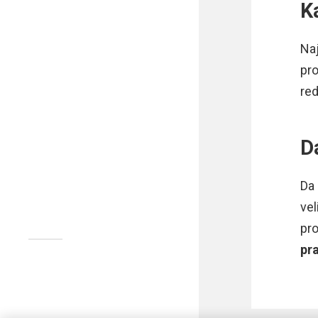
K
Naj
pro
red
D
Da 
vel
pro
pr