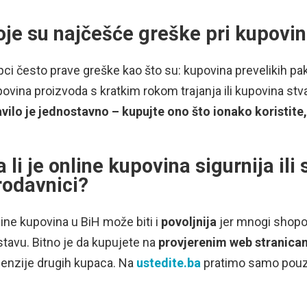
oje su najčešće greške pri kupovini
ci često prave greške kao što su: kupovina prevelikih pak
ovina proizvoda s kratkim rokom trajanja ili kupovina stv
vilo je jednostavno – kupujte ono što ionako koristite, 
a li je online kupovina sigurnija il
rodavnici?
ine kupovina u BiH može biti i
povoljnija
jer mnogi shopov
tavu. Bitno je da kupujete na
provjerenim web stranic
enzije drugih kupaca. Na
ustedite.ba
pratimo samo pouz