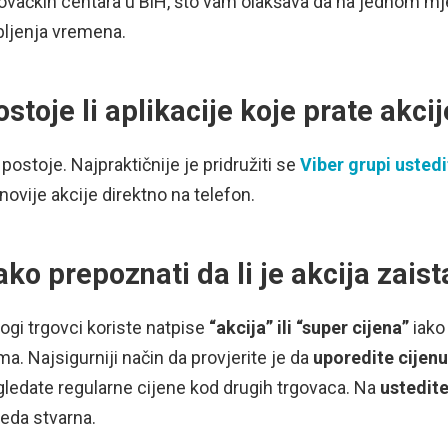
ovačkih centara u BiH, što vam olakšava da na jednom mj
bljenja vremena.
ostoje li aplikacije koje prate akci
 postoje. Najpraktičnije je pridružiti se
Viber grupi usted
novije akcije direktno na telefon.
ako prepoznati da li je akcija zais
gi trgovci koriste natpise
“akcija” ili “super cijena”
iako
a. Najsigurniji način da provjerite je da
uporedite cijenu
ledate regularne cijene kod drugih trgovaca. Na
ustedit
eda stvarna.