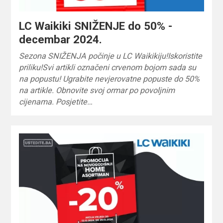
LC Waikiki SNIŽENJE do 50% -
decembar 2024.
Sezona SNIŽENJA počinje u LC Waikikiju!Iskoristite
priliku!Svi artikli označeni crvenom bojom sada su
na popustu! Ugrabite nevjerovatne popuste do 50%
na artikle. Obnovite svoj ormar po povoljnim
cijenama. Posjetite…