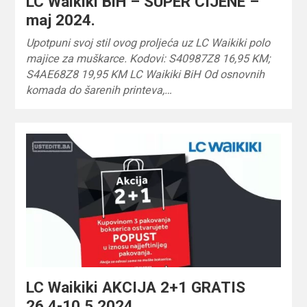
LC Waikiki BiH – SUPER CIJENE –
maj 2024.
Upotpuni svoj stil ovog proljeća uz LC Waikiki polo
majice za muškarce. Kodovi: S40987Z8 16,95 KM;
S4AE68Z8 19,95 KM LC Waikiki BiH Od osnovnih
komada do šarenih printeva,…
LC Waikiki AKCIJA 2+1 GRATIS
26.4-10.5.2024.