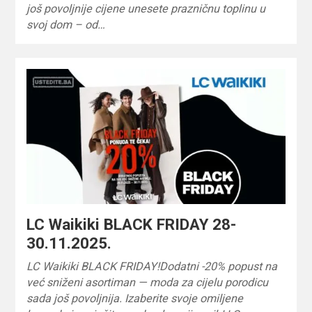
još povoljnije cijene unesete prazničnu toplinu u
svoj dom – od…
LC Waikiki BLACK FRIDAY 28-
30.11.2025.
LC Waikiki BLACK FRIDAY!Dodatni -20% popust na
već sniženi asortiman — moda za cijelu porodicu
sada još povoljnija. Izaberite svoje omiljene