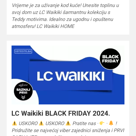
Vrijeme je za uživanje kod kuće! Unesite toplinu u
svoj dom uz LC Waikiki šarmantnu kolekciju s
Teddy motivima. Idealno za ugodnu i opuštenu
atmosferu! LC Waikiki HOME
LC Waikiki BLACK FRIDAY 2024.
USKORO
USKORO
Pratite nas ·
·
!
Pridružite se najvećoj viber zajednici sniženja i PRVI