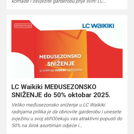
komade i osvježite garderobu prije svih! LC…
LC Waikiki MEĐUSEZONSKO
SNIŽENJE do 50% oktobar 2025.
Veliko međusezonsko sniženje u LC Waikiki
radnjama prilika je da obnovite garderobu i unesete
svježinu u svoj stil!Očekuju vas atraktivni popusti do
50% na širok asortiman odjeće i…