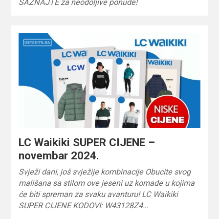
SAZNAJTE za neodoljive ponude!
LC Waikiki SUPER CIJENE –
novembar 2024.
Svježi dani, još svježije kombinacije Obucite svog
mališana sa stilom ove jeseni uz komade u kojima
će biti spreman za svaku avanturu! LC Waikiki
SUPER CIJENE KODOVI: W43128Z4…