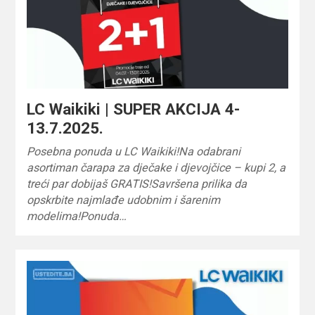
LC Waikiki | SUPER AKCIJA 4-
13.7.2025.
Posebna ponuda u LC Waikiki!Na odabrani
asortiman čarapa za dječake i djevojčice – kupi 2, a
treći par dobijaš GRATIS!Savršena prilika da
opskrbite najmlađe udobnim i šarenim
modelima!Ponuda…