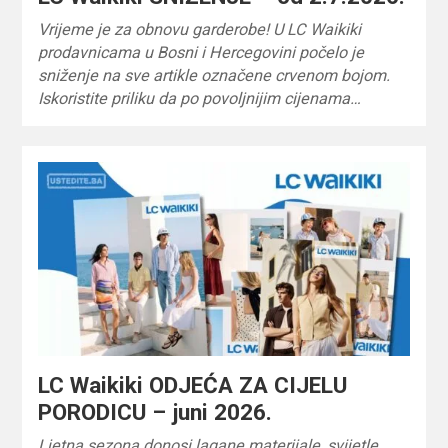
Vrijeme je za obnovu garderobe! U LC Waikiki
prodavnicama u Bosni i Hercegovini počelo je
sniženje na sve artikle označene crvenom bojom.
Iskoristite priliku da po povoljnijim cijenama…
LC Waikiki ODJEĆA ZA CIJELU
PORODICU – juni 2026.
Ljetna sezona donosi lagane materijale, svijetle