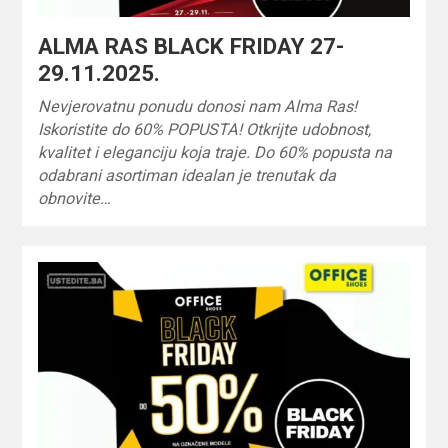
ALMA RAS BLACK FRIDAY 27-
29.11.2025.
Nevjerovatnu ponudu donosi nam Alma Ras!
Iskoristite do 60% POPUSTA! Otkrijte udobnost,
kvalitet i eleganciju koja traje. Do 60% popusta na
odabrani asortiman idealan je trenutak da
obnovite…