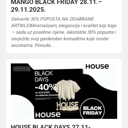
MANGO BLACK FRIDAY 28.11.–
29.11.2025.
Ostvarite 30% POPUSTA NA ODABRANE
ARTIKLE!Minimalizam, elegancija i kvalitet koji traje
— sada uz posebne cijene. Iskoristite 30% popusta i
osvježite svoj garderober komadima koje nosite
sezonama. Ponuda…
HOUSE BLACK DAYS 27.11-