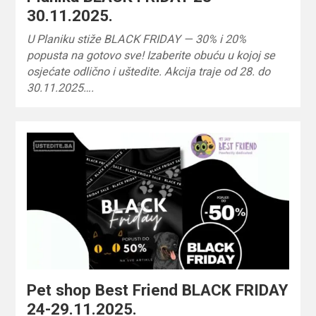
30.11.2025.
U Planiku stiže BLACK FRIDAY — 30% i 20%
popusta na gotovo sve! Izaberite obuću u kojoj se
osjećate odlično i uštedite. Akcija traje od 28. do
30.11.2025….
Pet shop Best Friend BLACK FRIDAY
24-29.11.2025.