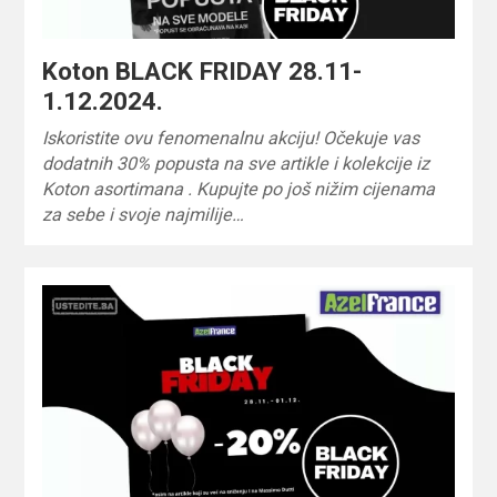
Koton BLACK FRIDAY 28.11-
1.12.2024.
Iskoristite ovu fenomenalnu akciju! Očekuje vas
dodatnih 30% popusta na sve artikle i kolekcije iz
Koton asortimana . Kupujte po još nižim cijenama
za sebe i svoje najmilije…