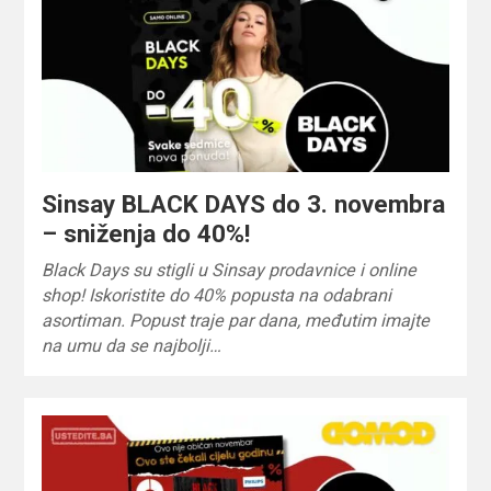
Sinsay BLACK DAYS do 3. novembra
– sniženja do 40%!
Black Days su stigli u Sinsay prodavnice i online
shop! Iskoristite do 40% popusta na odabrani
asortiman. Popust traje par dana, međutim imajte
na umu da se najbolji…