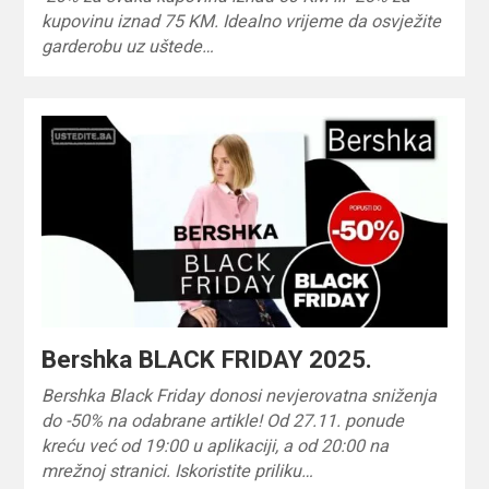
kupovinu iznad 75 KM. Idealno vrijeme da osvježite
garderobu uz uštede…
Bershka BLACK FRIDAY 2025.
Bershka Black Friday donosi nevjerovatna sniženja
do -50% na odabrane artikle! Od 27.11. ponude
kreću već od 19:00 u aplikaciji, a od 20:00 na
mrežnoj stranici. Iskoristite priliku…