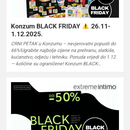
Konzum BLACK FRIDAY
26.11-
1.12.2025.
CRNI PETAK u Konzumu – nevjerovatni popusti do
66%!Ugrabite najbolje cijene na prehranu, slatkiše,
kućanstvo, odjeću i tehniku. Ponuda vrijedi do 1.12.
— količine su ograničene! Konzum BLACK…