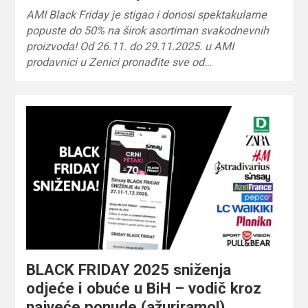
AMI Black Friday je stigao i donosi spektakularne
popuste do 50% na širok asortiman svakodnevnih
proizvoda! Od 26.11. do 29.11.2025. u AMI
prodavnici u Zenici pronađite sve od…
BLACK FRIDAY 2025 sniženja
odjeće i obuće u BiH – vodič kroz
najveće ponude (ažuriramo!)