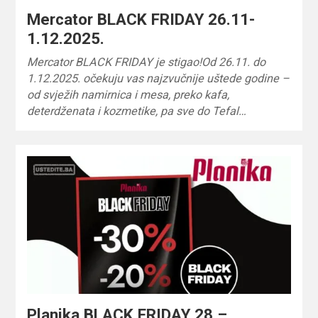
Mercator BLACK FRIDAY 26.11-
1.12.2025.
Mercator BLACK FRIDAY je stigao!Od 26.11. do
1.12.2025. očekuju vas najzvučnije uštede godine –
od svježih namirnica i mesa, preko kafa,
deterdženata i kozmetike, pa sve do Tefal…
Planika BLACK FRIDAY 28 –