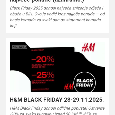
Black Friday 2025 donosi najveća snizenja odjeće i
obuće u BiH. Ovo je vodič kroz najjače ponude — od
basic komada za svaki dan do statement komada
koji…
H&M BLACK FRIDAY 28-29.11.2025.
H&M Black Friday donosi odlične popuste! Ostvarite
-20% za svaku kupovinu iznad 50 KM ili -25% za