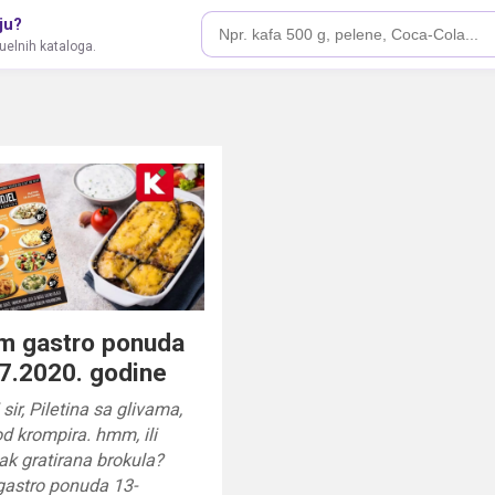
ju?
tuelnih kataloga.
m gastro ponuda
7.2020. godine
sir, Piletina sa glivama,
 krompira. hmm, ili
k gratirana brokula?
astro ponuda 13-