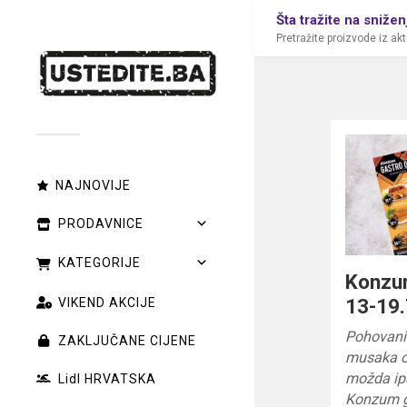
Šta tražite na snižen
Pretražite proizvode iz ak
NAJNOVIJE
PRODAVNICE
KATEGORIJE
Konzu
13-19.
VIKEND AKCIJE
Pohovani 
ZAKLJUČANE CIJENE
musaka od
možda ipa
Lidl HRVATSKA
Konzum g