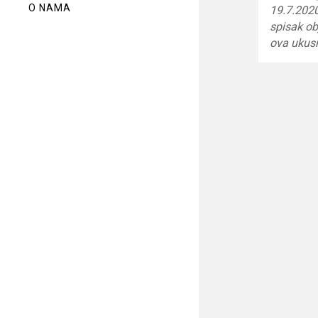
O NAMA
19.7.202
spisak ob
ova uku