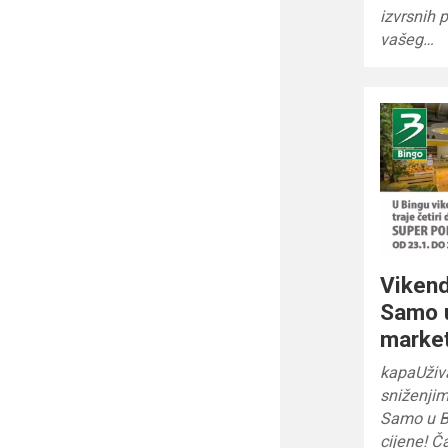
izvrsnih 
vašeg…
Vikend
Samo 
marke
kapaUživa
sniženjim
Samo u B
cijene! Č