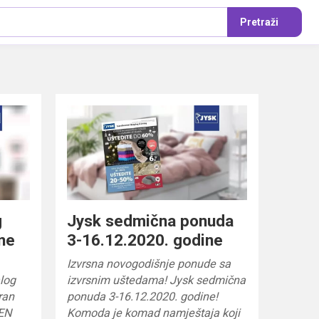
Pretraži
g
Jysk sedmična ponuda
ne
3-16.12.2020. godine
Izvrsna novogodišnje ponude sa
alog
izvrsnim uštedama! Jysk sedmična
ran
ponuda 3-16.12.2020. godine!
EN
Komoda je komad namještaja koji