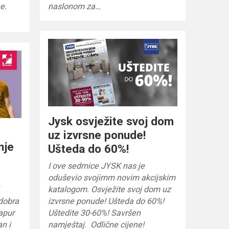
e.
naslonom za…
Jysk osvježite svoj dom
uz izvrsne ponude!
nje
Ušteda do 60%!
I ove sedmice JYSK nas je
oduševio svojimm novim akcijskim
katalogom. Osvježite svoj dom uz
dobra
izvrsne ponude! Ušteda do 60%!
apur
Uštedite 30-60%! Savršen
an i
namještaj. Odlične cijene!