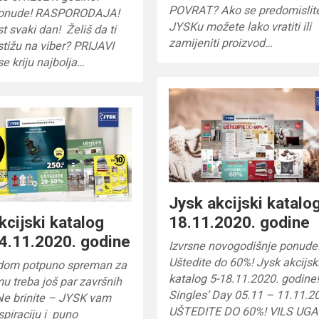
POVRAT? Ako se predomislite
 ponude! RASPORODAJA!
JYSKu možete lako vratiti ili
 svaki dan! Želiš da ti
zamijeniti proizvod…
stižu na viber? PRIJAVI
se kriju najbolja…
Jysk akcijski katalo
kcijski katalog
18.11.2020. godine
4.11.2020. godine
Izvrsne novogodišnje ponude
Uštedite do 60%! Jysk akcijsk
š dom potpuno spreman za
katalog 5-18.11.2020. godine
 mu treba još par završnih
Singles’ Day 05.11 – 11.11.20
Ne brinite – JYSK vam
UŠTEDITE DO 60%! VILS UG
spiraciju i puno