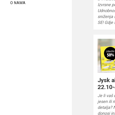
O NAMA
Izvrsne
Udnobnost
sniženja 
SE! Gdje 
Jysk a
22.10-
Je li va
jesen ili
detalja? 
donosi in