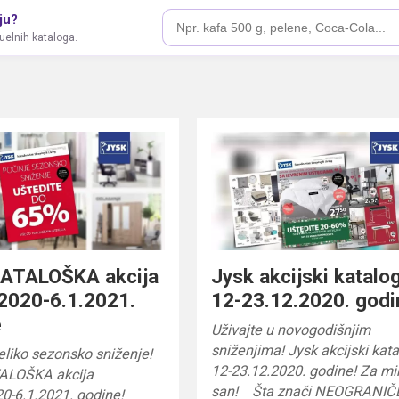
ju?
tuelnih kataloga.
KATALOŠKA akcija
Jysk akcijski katalo
2020-6.1.2021.
12-23.12.2020. godi
e
Uživajte u novogodišnjim
sniženjima! Jysk akcijski kat
eliko sezonsko sniženje!
12-23.12.2020. godine! Za mi
ALOŠKA akcija
san! Šta znači NEOGRANIČ
20-6.1.2021. godine!