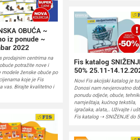
ENSKA OBUĆA ~
no iz ponude ~
bar 2022
s prodajnim centrima na
Fis katalog SNIŽENJ
obuće potražite nove i
50% 25.11-14.12.20
ne modele ženske obuće po
cijenama koje je Fis
Novi Fis akcijski katalog je tu
a vas. Birajte kvalitetno i
Donosi nam nevjerovatno do
…
ponudu odjeće, obuće, tehnik
namještaja, kućnog tekstila,
igračaka, alata,.. Uživajte i uš
Fis katalog ⇢ SNIŽENJE do 