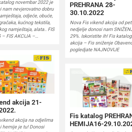
 katalog novembar 2022 je
PREHRANA 28-
si nam nevjerovatno dobru
30.10.2022
mještaja, odjeće, obuće,
igračaka, kućnog tekstila,
Nova Fis vikend akcija od pe
og namještaja, alata.. FIS
nedjelje donosi nam SNIŽEN
 – FIS AKCIJA –…
29%. Iskoristite ih! Fis katalo
akcija – Fis sniženje Obaven
pogledjate NAJNOVIJE
kend akcija 21-
2022.
Fis katalog PREHRA
vikend akcija na odjelima
HEMIJA16-29.10.20
i hemije je tu! Donosi