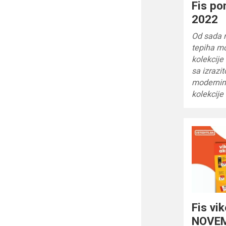
Fis po
2022
Od sada 
tepiha mo
kolekcije
sa izrazi
modernim 
kolekcije
Fis vi
NOVEM