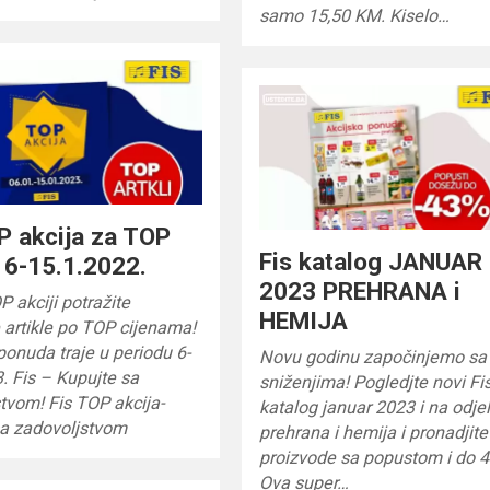
samo 15,50 KM. Kiselo…
P akcija za TOP
Fis katalog JANUAR
e 6-15.1.2022.
2023 PREHRANA i
P akciji potražite
HEMIJA
artikle po TOP cijenama!
ponuda traje u periodu 6-
Novu godinu započinjemo sa
. Fis – Kupujte sa
sniženjima! Pogledjte novi Fi
tvom! Fis TOP akcija-
katalog januar 2023 i na odje
sa zadovoljstvom
prehrana i hemija i pronadjite
proizvode sa popustom i do 
Ova super…