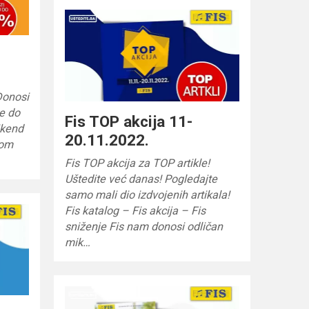
 Donosi
e do
Fis TOP akcija 11-
vikend
20.11.2022.
vom
Fis TOP akcija za TOP artikle!
Uštedite već danas! Pogledajte
samo mali dio izdvojenih artikala!
Fis katalog – Fis akcija – Fis
sniženje Fis nam donosi odličan
mik…