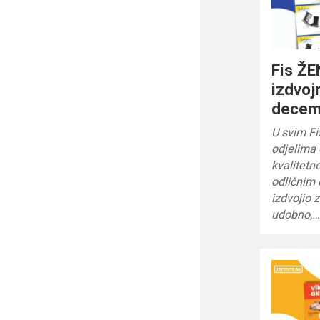
Fis Ž
izdvoj
decem
U svim Fi
odjelima 
kvalitet
odličnim 
izdvojio z
udobno,