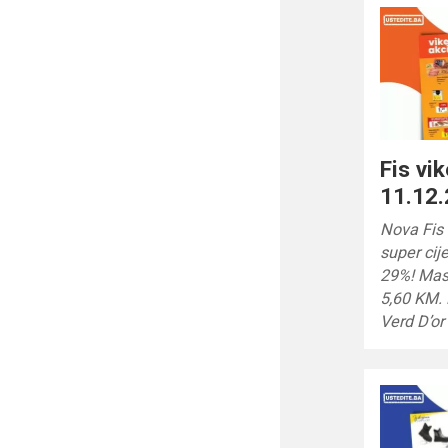
Fis vi
11.12.
Nova Fis
super cij
29%! Mas
5,60 KM.
Verd D’or