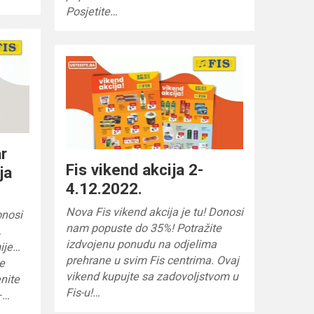
Posjetite…
r
Fis vikend akcija 2-
ja
4.12.2022.
Nova Fis vikend akcija je tu! Donosi
onosi
nam popuste do 35%! Potražite
,
izdvojenu ponudu na odjelima
ije…
prehrane u svim Fis centrima. Ovaj
te
vikend kupujte sa zadovoljstvom u
enite
Fis-u!…
–…