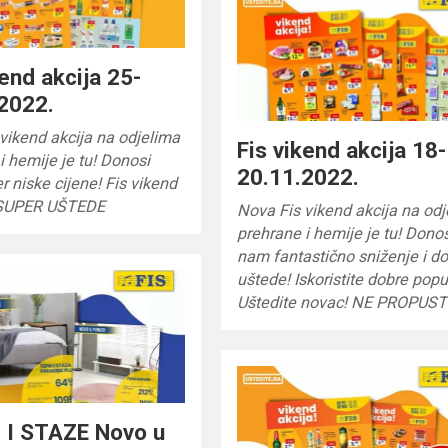
kend akcija 25-
2022.
vikend akcija na odjelima
Fis vikend akcija 18-
i hemije je tu! Donosi
20.11.2022.
 niske cijene! Fis vikend
 SUPER UŠTEDE
Nova Fis vikend akcija na od
prehrane i hemije je tu! Dono
nam fantastično sniženje i d
uštede! Iskoristite dobre popu
Uštedite novac! NE PROPUST
 I STAZE Novo u