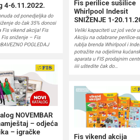
Fis perilice sušilice
g 4-6.11.2022.
Whirlpool Indesit
onuda od ponedjeljka do
SNIŽENJE 1-20.11.2
iženje do čak 35% donosi
Fis vikend akcija! Fis
Veliki kapaciteti uz još veće 
 Fis sniženje – Fis
Akciju na odabrane perilice-su
 OBAVEZNO POGLEDAJ
rublja brenda Whirlpool i Inde
potražite na odjelima kućans
aparata u FIS prodajnim cent
iiii uštedite čak do…
atalog NOVEMBAR
amještaj – odjeća
ika – igračke
Fis vikend akcija