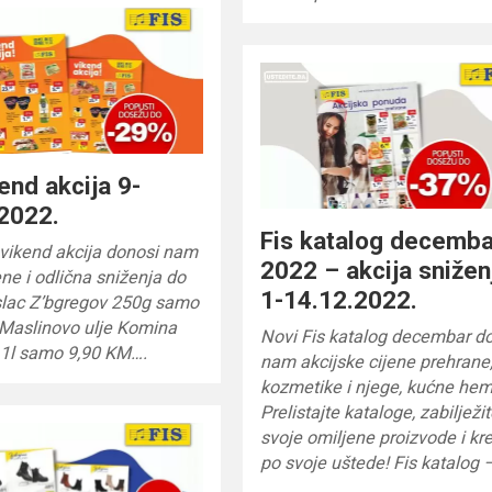
kend akcija 9-
2022.
Fis katalog decemba
 vikend akcija donosi nam
2022 – akcija snižen
ene i odlična sniženja do
1-14.12.2022.
lac Z’bgregov 250g samo
 Maslinovo ulje Komina
Novi Fis katalog decembar d
 1l samo 9,90 KM….
nam akcijske cijene prehrane
kozmetike i njege, kućne hem
Prelistajte kataloge, zabilježi
svoje omiljene proizvode i kr
po svoje uštede! Fis katalog 