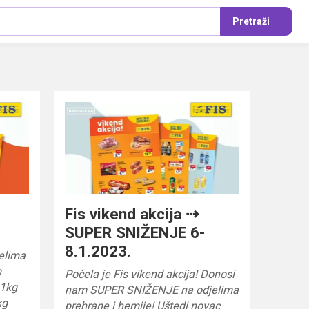
Pretraži
Fis vikend akcija ⇢
SUPER SNIŽENJE 6-
8.1.2023.
jelima
m
Počela je Fis vikend akcija! Donosi
 1kg
nam SUPER SNIŽENJE na odjelima
kg
prehrane i hemije! Uštedi novac