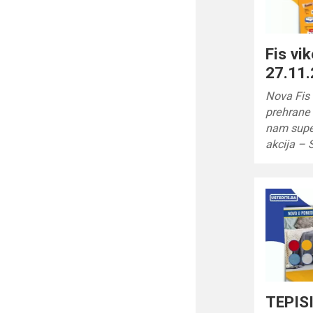
Fis vi
27.11.
Nova Fis 
prehrane 
nam super
akcija –
TEPISI