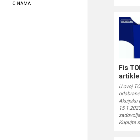
O NAMA
Fis TO
artikl
U ovoj TO
odabrane 
Akcijska 
15.1.2023
zadovoljs
Kupujte 