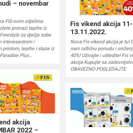
nudi – novembar
na FIS-ovim odjelima
Fis vikend akcija 11-
žete pronaći tepihe iz
13.11.2022.
 Freestyle za dječje sobe
to interesantnim i
Nova Fis vikend akcija je tu!
printom, tepihe i staze iz
nam odličnu ponudu i sniženj
 Paradise Plus…
40%! Uživajte i uštedite! Fis 
akcija Kupujte sa zadovoljst
OBAVEZNO POGLEDAJTE
kend akcija
BAR 2022 –