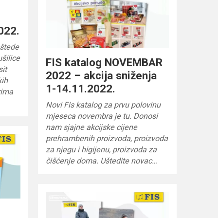
022.
uštede
šilice
FIS katalog NOVEMBAR
sit
2022 – akcija sniženja
kih
1-14.11.2022.
rima
Novi Fis katalog za prvu polovinu
mjeseca novembra je tu. Donosi
nam sjajne akcijske cijene
prehrambenih proizvoda, proizvoda
za njegu i higijenu, proizvoda za
čišćenje doma. Uštedite novac…