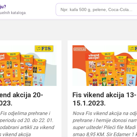
ju?
tuelnih kataloga.
kend akcija 20-
Fis vikend akcija 13-
023.
15.1.2023.
is odjelima prehrane i
Nova Fis vikend akcija na od
periodu od 20. do 22. 01.
prehrane i hemije donosi na
dabrani artikli za vikend
super uštede! Pileći file Madi
s vikend akcija
smao 8,95 KM. Sir Edamer 1 