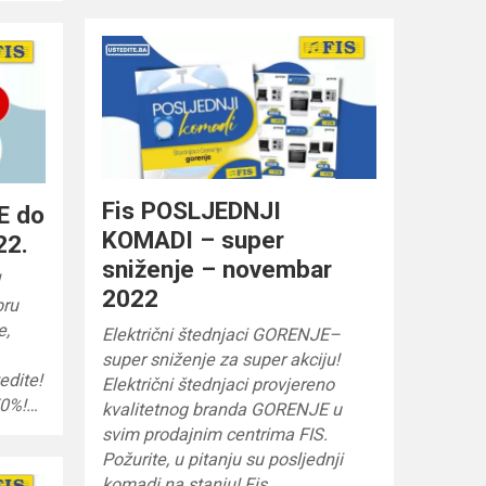
Fis POSLJEDNJI
E do
KOMADI – super
22.
sniženje – novembar
!
2022
bru
e,
Električni štednjaci GORENJE–
super sniženje za super akciju!
tedite!
Električni štednjaci provjereno
50%!…
kvalitetnog branda GORENJE u
svim prodajnim centrima FIS.
Požurite, u pitanju su posljednji
komadi na stanju! Fis…