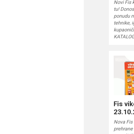
Novi Fis
tu! Dono
ponudu na
tehnike, 
kupaoničk
KATALOG
Fis vi
23.10.
Nova Fis 
prehrane 