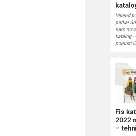
katalo
Vikend p
petka! Sn
nam nova 
katalog –
popusti
Fis k
2022 n
– tehn