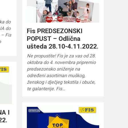
tka do
JA do
Fis PREDSEZONSKI
g – Fis
POPUST – Odlična
o
ušteda 28.10-4.11.2022.
Ne propustite! Fis je za vas od 28.
oktobra do 4. novembra pripremio
predsezonsko sniženje na
određeni asortiman muškog,
ženskog i dječjeg tekstila i obuće,
te galanterije. Fis…
NA I
22.