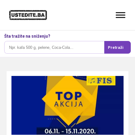
Šta tražite na sniženju?
Pretraži