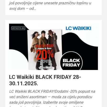
još povoljnije cijene unesete prazničnu toplinu u
svoj dom – od…
LC Waikiki BLACK FRIDAY 28-
30.11.2025.
LC Waikiki BLACK FRIDAY!Dodatni -20% popust na
već sniženi asortiman — moda za cijelu porodicu
sada još povoljnija. Izaberite svoje omiljene