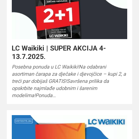
LC Waikiki | SUPER AKCIJA 4-
13.7.2025.
Posebna ponuda u LC Waikiki!Na odabrani
asortiman čarapa za dječake i djevojčice – kupi 2, a
treći par dobijaš GRATIS!Savršena prilika da
opskrbite najmlađe udobnim i šarenim
modelima!Ponuda…