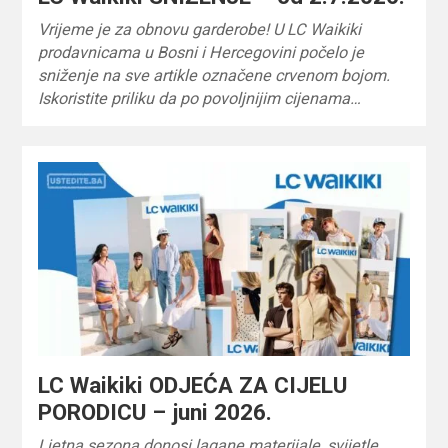
Vrijeme je za obnovu garderobe! U LC Waikiki
prodavnicama u Bosni i Hercegovini počelo je
sniženje na sve artikle označene crvenom bojom.
Iskoristite priliku da po povoljnijim cijenama…
LC Waikiki ODJEĆA ZA CIJELU
PORODICU – juni 2026.
Ljetna sezona donosi lagane materijale, svijetle