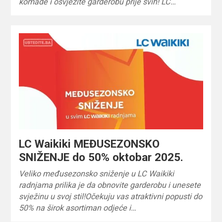
komade i osvježite garderobu prije svih! LC…
LC Waikiki MEĐUSEZONSKO
SNIŽENJE do 50% oktobar 2025.
Veliko međusezonsko sniženje u LC Waikiki
radnjama prilika je da obnovite garderobu i unesete
svježinu u svoj stil!Očekuju vas atraktivni popusti do
50% na širok asortiman odjeće i…