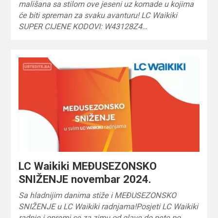
mališana sa stilom ove jeseni uz komade u kojima
će biti spreman za svaku avanturu! LC Waikiki
SUPER CIJENE KODOVI: W43128Z4…
LC Waikiki MEĐUSEZONSKO
SNIŽENJE novembar 2024.
Sa hladnijim danima stiže i MEĐUSEZONSKO
SNIŽENJE u LC Waikiki radnjama!Posjeti LC Waikiki
radnje i opremi se za zimu od glave do pete po