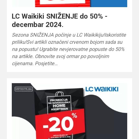
LC Waikiki SNIŽENJE do 50% -
decembar 2024.
Sezona SNIŽENJA počinje u LC Waikikiju!Iskoristite
priliku!Svi artikli označeni crvenom bojom sada su
na popustu! Ugrabite nevjerovatne popuste do 50%
na artikle. Obnovite svoj ormar po povoljnim
cijenama. Posjetite…