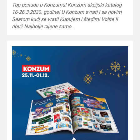
Top ponuda u Konzumu! Konzum akcijski katalog
16-26.3.2020. godine! U Konzum svrati i sa novim
Seatom kući se vrati! Kupujem i štedim! Volite li
ribu? Najbolje cijene samo…