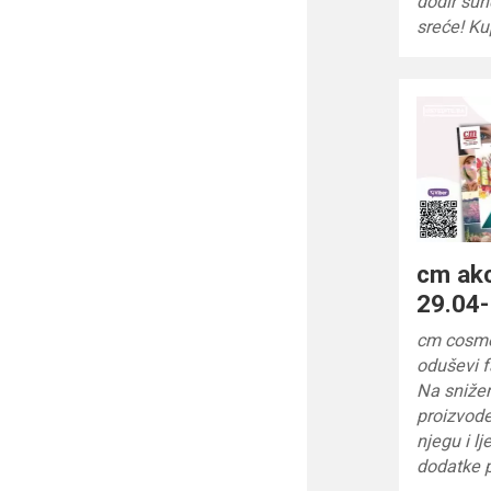
dodir sun
sreće! Ku
cm akc
29.04-
cm cosme
oduševi 
Na sniže
proizvode
njegu i l
dodatke p