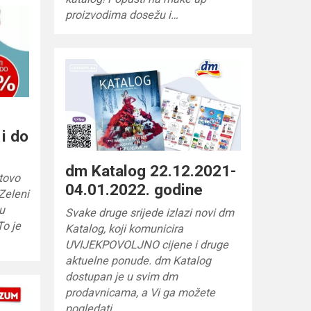
proizvodima dosežu i…
i do
dm Katalog 22.12.2021-
otovo
04.01.2022. godine
 Zeleni
-u
Svake druge srijede izlazi novi dm
To je
Katalog, koji komunicira
UVIJEKPOVOLJNO cijene i druge
aktuelne ponude. dm Katalog
dostupan je u svim dm
prodavnicama, a Vi ga možete
pogledati…