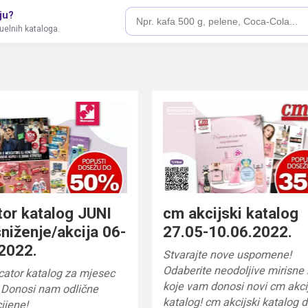
ju?
tuelnih kataloga.
or katalog JUNI
cm akcijski katalog
niženje/akcija 06-
27.05-10.06.2022.
2022.
Stvarajte nove uspomene!
Odaberite neodoljive mirisne
cator katalog za mjesec
koje vam donosi novi cm akci
u! Donosi nam odlične
katalog! cm akcijski katalog 
cijene!