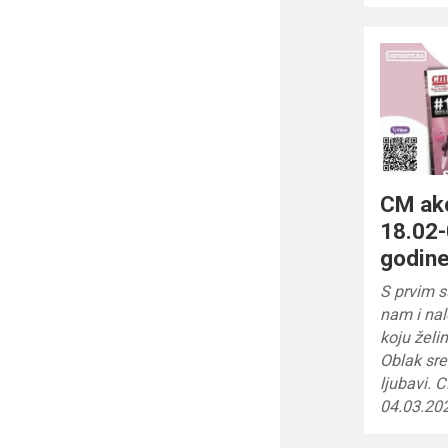
CM akc
18.02-
godin
S prvim 
nam i na
koju želim
Oblak sre
ljubavi. 
04.03.202