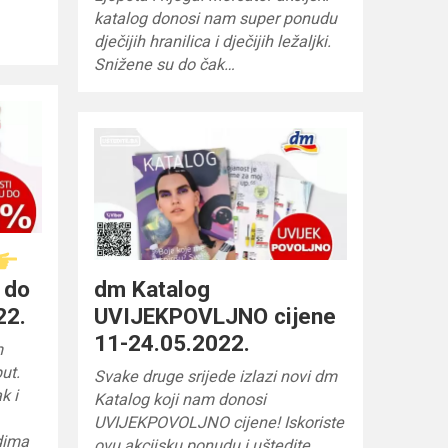
katalog donosi nam super ponudu
dječijih hranilica i dječijih ležaljki.
Snižene su do čak…
 do
dm Katalog
22.
UVIJEKPOVLJNO cijene
11-24.05.2022.
m
ut.
Svake druge srijede izlazi novi dm
k i
Katalog koji nam donosi
UVIJEKPOVOLJNO cijene! Iskoriste
dima
ovu akcijsku ponudu i uštedite