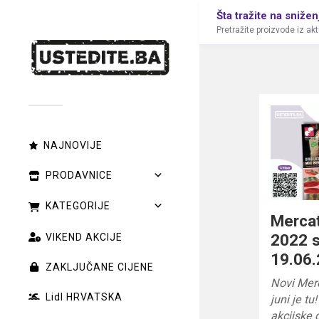
Šta tražite na snižen
Pretražite proizvode iz ak
NAJNOVIJE
PRODAVNICE
KATEGORIJE
Mercat
2022 s
VIKEND AKCIJE
19.06.
ZAKLJUČANE CIJENE
Novi Mer
Lidl HRVATSKA
juni je t
akcijske 