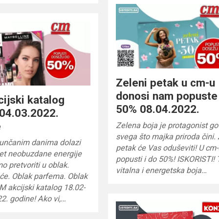
Zeleni petak u cm-u
donosi nam popuste 
ijski katalog
50% 08.04.2022.
04.03.2022.
e
Zelena boja je protagonist g
svega što majka priroda čini.
sunčanim danima dolazi
petak će Vas oduševiti! U cm
let neobuzdane energije
popusti i do 50%! ISKORISTI! 
o pretvoriti u oblak.
vitalna i energetska boja…
će. Oblak parfema. Oblak
CM akcijski katalog 18.02-
2. godine! Ako vi,…