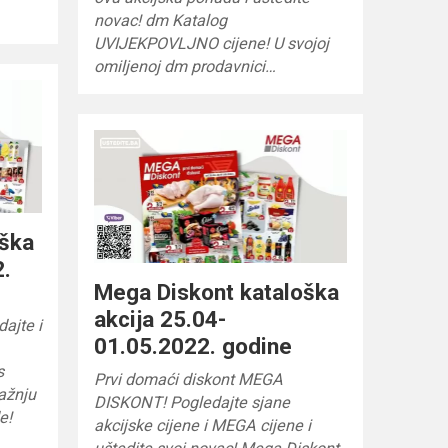
novac! dm Katalog
UVIJEKPOVLJNO cijene! U svojoj
omiljenoj dm prodavnici…
oška
2.
Mega Diskont kataloška
akcija 25.04-
ajte i
01.05.2022. godine
s
Prvi domaći diskont MEGA
pažnju
DISKONT! Pogledajte sjane
e!
akcijske cijene i MEGA cijene i