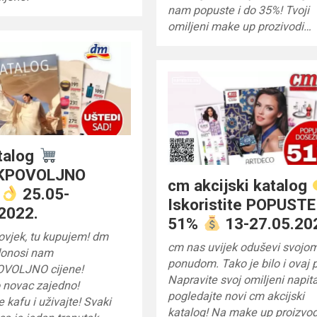
nam popuste i do 35%! Tvoji
omiljeni make up prozivodi…
talog
KPOVOLJNO
cm akcijski katalog
e
25.05-
Iskoristite POPUSTE
2022.
51%
13-27.05.20
ovjek, tu kupujem! dm
cm nas uvijek oduševi svojo
donosi nam
ponudom. Tako je bilo i ovaj p
OVOLJNO cijene!
Napravite svoj omiljeni napita
 novac zajedno!
pogledajte novi cm akcijski
e kafu i uživajte! Svaki
katalog! Na make up proizvo