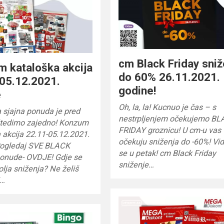
cm Black Friday sniž
 kataloška akcija
do 60% 26.11.2021.
05.12.2021.
godine!
e
Oh, la, la! Kucnuo je čas – s
 sjajna ponuda je pred
nestrpljenjem očekujemo B
tedimo zajedno! Konzum
FRIDAY groznicu! U cm-u vas
 akcija 22.11-05.12.2021.
očekuju sniženja do -60%! Vi
Pogledaj SVE BLACK
se u petak! cm Black Friday
onude- OVDJE! Gdje se
sniženje…
bolja sniženja? Ne želiš
i…