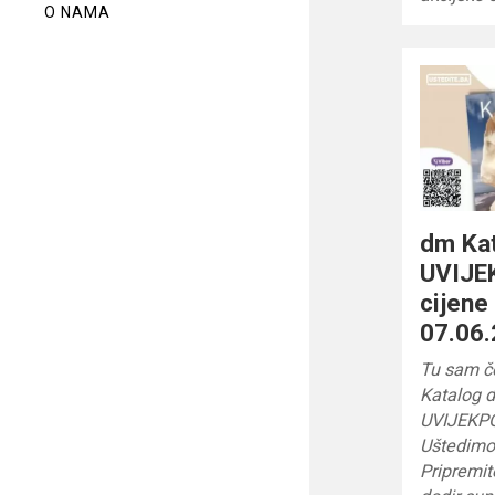
O NAMA
dm Ka
UVIJE
cijen
07.06.
Tu sam č
Katalog 
UVIJEKP
Uštedimo
Pripremit