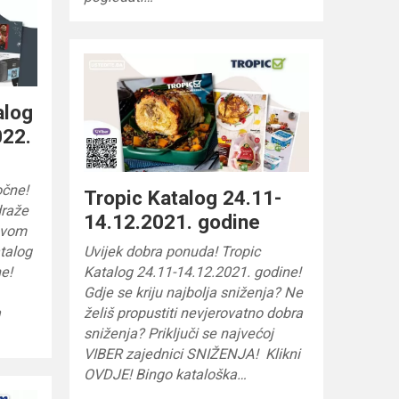
alog
022.
očne!
Tropic Katalog 24.11-
draže
14.12.2021. godine
ovom
talog
Uvijek dobra ponuda! Tropic
e!
Katalog 24.11-14.12.2021. godine!
Gdje se kriju najbolja sniženja? Ne
a
želiš propustiti nevjerovatno dobra
sniženja? Priključi se najvećoj
VIBER zajednici SNIŽENJA! Klikni
OVDJE! Bingo kataloška…