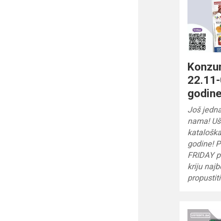
Konzum
22.11-
godin
Još jedna
nama! Uš
kataloška
godine! 
FRIDAY p
kriju naj
propustit