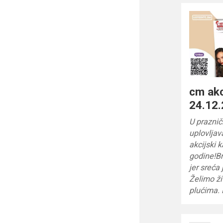
cm akc
24.12.
U praznič
uplovlja
akcijski 
godine!Br
jer sreća
Želimo ži
plućima. 