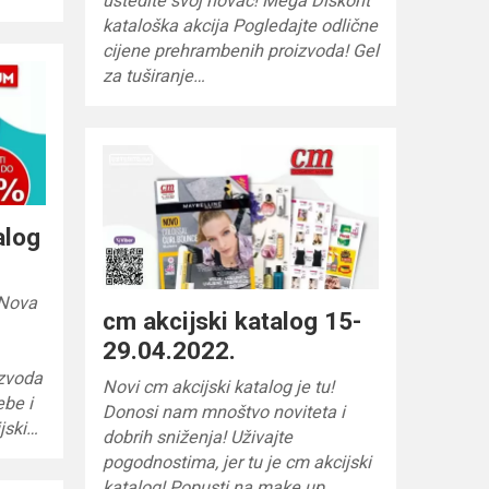
uštedite svoj novac! Mega Diskont
kataloška akcija Pogledajte odlične
cijene prehrambenih proizvoda! Gel
za tuširanje…
alog
 Nova
cm akcijski katalog 15-
29.04.2022.
izvoda
Novi cm akcijski katalog je tu!
ebe i
Donosi nam mnoštvo noviteta i
jski…
dobrih sniženja! Uživajte
pogodnostima, jer tu je cm akcijski
katalog! Popusti na make up