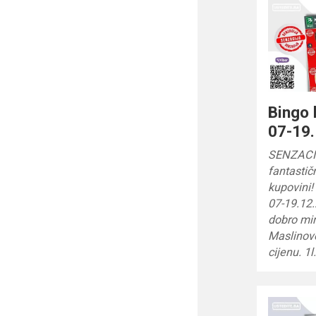
Bingo 
07-19.
SENZACIJ
fantastič
kupovini!
07-19.12
dobro mir
Maslinovo
cijenu. 1