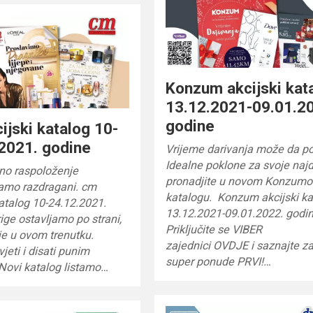
Konzum akcijski kat
13.12.2021-09.01.2
godine
ijski katalog 10-
2021. godine
Vrijeme darivanja može da p
Idealne poklone za svoje naj
no raspoloženje
pronadjite u novom Konzum
vamo razdragani. cm
katalogu. Konzum akcijski ka
katalog 10-24.12.2021.
13.12.2021-09.01.2022. godin
ige ostavljamo po strani,
Priključite se VIBER
 je u ovom trenutku.
zajednici OVDJE i saznajte z
vjeti i disati punim
super ponude PRVI!…
Novi katalog listamo…