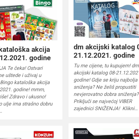
dm akcijski katalog 
kataloška akcija
21.12.2021. godine
12.2021. godine
Tu me cijene, tu kupujem! dm
A Te čeka! Ostvari
akcijski katalog 08-21.12.202
ne uštede i uživaj u
godine! Gdje se kriju najbolja
 Bingo kataloška akcija
sniženja? Ne želiš propustiti
.2021. godine! mmm,
nevjerovatno dobra sniženja?
iše! Zdravo i ukusno!
Priključi se najvećoj VIBER
 ulje ima strašno dobru
zajednici SNIŽENJA! Klikni…
l…