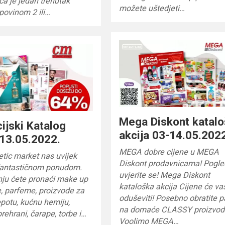
ca je jedan trenutak
možete uštedjeti…
povinom 2 ili…
Mega Diskont katal
ijski Katalog
akcija 03-14.05.202
13.05.2022.
MEGA dobre cijene u MEGA
tic market nas uvijek
Diskont prodavnicama! Pogled
fantastičnom ponudom.
uvjerite se! Mega Diskont
nju ćete pronaći make up
kataloška akcija Cijene će va
, parfeme, proizvode za
oduševiti! Posebno obratite 
jepotu, kućnu hemiju,
na domaće CLASSY proizvod
rehrani, čarape, torbe i…
Voolimo MEGA…