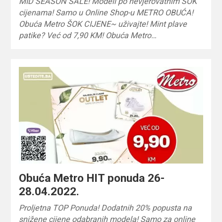
MID SEASON SALE! Modeli po nevjerovatnim ŠOK
cijenama! Samo u Online Shop-u METRO OBUĆA!
Obuća Metro ŠOK CIJENE~ uživajte! Mint plave
patike? Već od 7,90 KM! Obuća Metro…
Obuća Metro HIT ponuda 26-
28.04.2022.
Proljetna TOP Ponuda! Dodatnih 20% popusta na
snižene cijene odabranih modela! Samo za online