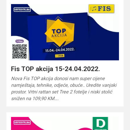
Fis TOP akcija 15-24.04.2022.
Nova Fis TOP akcija donosi nam super cijene
namještaja, tehnike, odjeće, obuće.. Uredite vanjski
prostor. Vrtni rattan set Tree 2 fotelje i niski stolić
snižen na 109,90 KM….