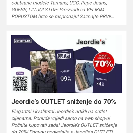
odabrane modele Tamaris, UGG, Pepe Jeans,
GUESS, LIU JO! STOP! Proizvodi sa VELIKIM
POPUSTOM brzo se rasprodaju! Saznajte PRVI!…
Jeordie’s OUTLET sniženje do 70%
Elegantni i kvalitetni Jeordie’s artikli na outlet
cijenama. Ponuda vrijedi samo na web shop-u!
Počnite kupovati sada! Jeordie’s OUTLET sniženje
do 70%! Ponudu pogledajte > Jeordie’s OUTLET!