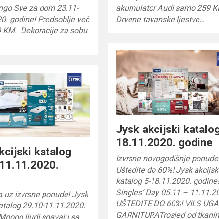
ingo Sve za dom 23.11-
akumulator Audi samo 259 
0. godine! Predsoblje već
Drvene tavanske ljestve…
0 KM. Dekoracije za sobu
Jysk akcijski katalo
18.11.2020. godine
kcijski katalog
Izvrsne novogodišnje ponude
11.11.2020.
Uštedite do 60%! Jysk akcijsk
e
katalog 5-18.11.2020. godine
Singles’ Day 05.11 – 11.11.20
ja uz izvrsne ponude! Jysk
UŠTEDITE DO 60%! VILS UG
katalog 29.10-11.11.2020.
GARNITURATrosjed od tkanin
Mnogo ljudi spavaju sa