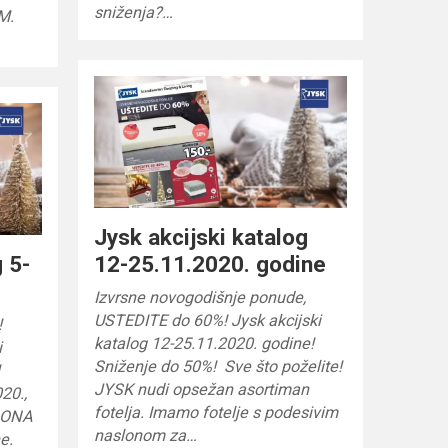
sniženja?…
KM.
Jysk akcijski katalog
g 5-
12-25.11.2020. godine
Izvrsne novogodišnje ponude,
USTEDITE do 60%! Jysk akcijski
!
katalog 12-25.11.2020. godine!
i
Sniženje do 50%! Sve što poželite!
!
JYSK nudi opsežan asortiman
20.,
fotelja. Imamo fotelje s podesivim
AONA
naslonom za…
e.