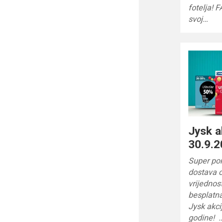
fotelja!
svoj…
Jysk a
30.9.2
Super pon
dostava o
vrijednost
besplatna
Jysk akci
godine! 