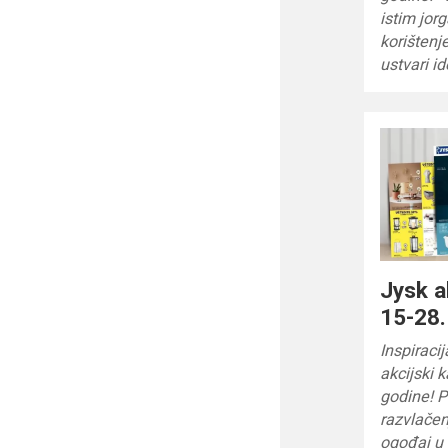
istim jor
korištenje
ustvari id
Jysk a
15-28.
Inspiraci
akcijski 
godine! P
razvlače
ogođaj u