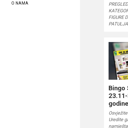
O NAMA
PREGLED
KATEGOR
FIGURE 
PATULJ
Bingo
23.11-
godin
Osvježite
Uredite g
namješta