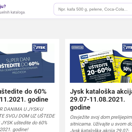
ju?
tuelnih kataloga.
uštedite do 60%
Jysk kataloška akcij
11.2021. godine
29.07-11.08.2021.
godine
R DANIMA U JYSK-U
TE SVOJ DOM UZ UŠTEDE
Osvježite svoj dom prelijepim
 JYSK uštedite do 60%
sitnicama. Uživajte u svom d
2021. godine!
Jysk kataloška akcija 29.07-