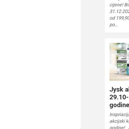
cijene! B
31.12.202
od 199,9
po…
Jysk a
29.10-
godin
Inspriaci
akcijski 
godine! 