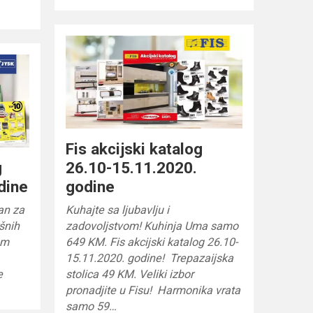
Fis akcijski katalog
g
26.10-15.11.2020.
dine
godine
an za
Kuhajte sa ljubavlju i
ršnih
zadovoljstvom! Kuhinja Uma samo
am
649 KM. Fis akcijski katalog 26.10-
15.11.2020. godine! Trepazaijska
e
stolica 49 KM. Veliki izbor
pronadjite u Fisu! Harmonika vrata
samo 59…