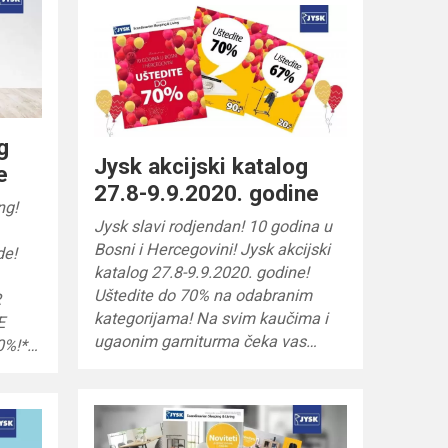
g
Jysk akcijski katalog
e
27.8-9.9.2020. godine
ng!
Jysk slavi rodjendan! 10 godina u
Bosni i Hercegovini! Jysk akcijski
de!
katalog 27.8-9.9.2020. godine!
Uštedite do 70% na odabranim
R
kategorijama! Na svim kaučima i
E
ugaonim garniturma čeka vas…
0%!*…