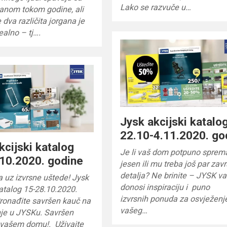
Lako se razvuče u…
ganom tokom godine, ali
 dva različita jorgana je
ealno – tj….
Jysk akcijski katalo
22.10-4.11.2020. go
kcijski katalog
Je li vaš dom potpuno sprem
10.2020. godine
jesen ili mu treba još par zav
detalja? Ne brinite – JYSK v
ja uz izvrsne uštede! Jysk
donosi inspiraciju i puno
katalog 15-28.10.2020.
izvrsnih ponuda za osvježenj
ronađite savršen kauč na
vašeg…
nje u JYSKu. Savršen
 vašem domu!. Uživajte