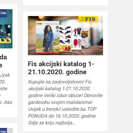
uda
Fis akcijski katalog 1-
e
21.10.2020. godine
 Jysk
Kupujte sa zadovoljstvom! Fis
20.
akcijski katalog 1-21.10.2020.
pite
godine Veliki izbor obuće! Obnovite
e
garderobu svojim mališanima!
i. Ako
Uvijek u trendu! ustedite.ba TOP
PONUDA do 16.10.2020. godine
Gdje se kriju najbolja…