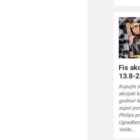
Fis ak
13.8-2
Kupujte s
akcijski 
godine! N
super po
Philips p
Ugradbena
Veliki…