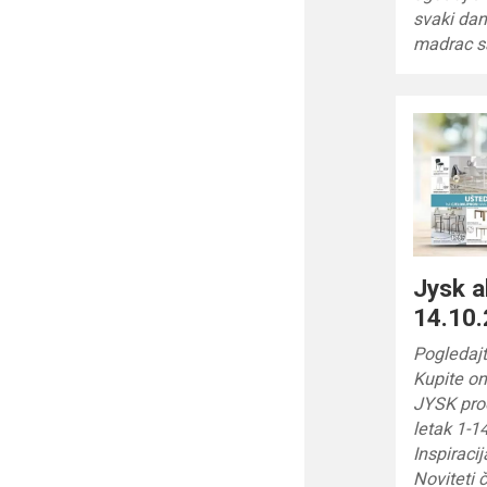
svaki dan
madrac 
Jysk a
14.10.
Pogledajt
Kupite onl
JYSK prod
letak 1-1
Inspiraci
Noviteti 