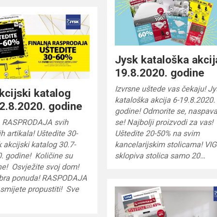
Jysk kataloška akcij
19.8.2020. godine
Izvrsne uštede vas čekaju! Jy
kcijski katalog
kataloška akcija 6-19.8.2020.
2.8.2020. godine
godine! Odmorite se, naspava
 RASPRODAJA svih
se! Najbolji proizvodi za vas!
h artikala! Uštedite 30-
Uštedite 20-50% na svim
 akcijski katalog 30.7-
kancelarijskim stolicama! VIG
. godine! Količine su
sklopiva stolica samo 20…
ne! Osvježite svoj dom!
obra ponuda! RASPODAJA
smijete propustiti! Sve