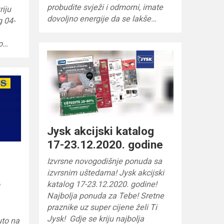
probudite svježi i odmorni, imate
riju
dovoljno energije da se lakše…
g 04-
o…
Jysk akcijski katalog
17-23.12.2020. godine
Izvrsne novogodišnje ponuda sa
izvrsnim uštedama! Jysk akcijski
katalog 17-23.12.2020. godine!
Najbolja ponuda za Tebe! Sretne
praznike uz super cijene želi Ti
Jysk! Gdje se kriju najbolja
to na