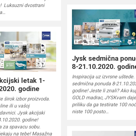
! Luksuzni dvostrani
sa…
Jysk sedmična pon
8-21.10.2020. godin
Inspiracija uz izvrsne uštede.
kcijski letak 1-
sedmična ponuda 8-21.10.20
2020. godine
godine! Jeste li znali? Ako ku
GOLD madrac, JYSKvam daj
e širok izbor proizvoda.
priliku da ga testirate 100 noć
ine ili u vašoj
niste 100 posto…
avnici. Jysk akcijski
4.10.2020. godine!
ja za spavacu sobu.
čekaju na tebe! Masažna