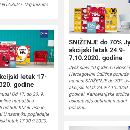
 FANTAZIJA! Organizujte
SNIŽENJE do 70% J
akcijski letak 24.9-
7.10.2020. godine
Jysk slavi 10 godina u Bosni i
Hercegovini! Odlična ponuda
kcijski letak 17-
na nas! SNIŽENJE do 70% Jy
020. godine
akcijski letak 24.9-7.10.2020.
uda! Od 17. do 20. 9.
godine! Kancelarijske stolic
nline narudžbi u
osiguravaju optimalan radni
i od 300 KM ili više je
položaj…
! U nastavku pogledajte
jski letak 17-30.9.2020.
…