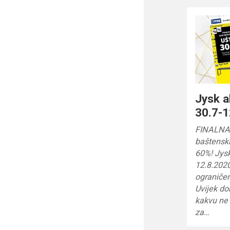
Jysk a
30.7-1
FINALNA
baštenski
60%! Jysk
12.8.2020
ograniče
Uvijek d
kakvu ne 
za…