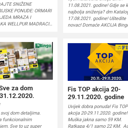
AJTE SNIŽENE
11.08.2021. godine! Gdje se k
IJSKE PONUDE: ORMARI
najbolja sniženja? dm Katalo
DJEDA MRAZA I
17.08.2021. godine! Uštedite
AKA WELLPUR MADRACI…
novac! Domaće AKCIJA Bing
 Sve za dom
Fis TOP akcija 20-
31.12.2020.
29.11.2020. godine
e
Uvijek dobra ponuda! Fis TOP
 svoj dom detaljima.
akcija 20-29.11.2020. godine!
a funkcionalnim
Muška jakna samo 59 KM.
jem. Sve to uz super
Ratkapa 4/1 samo 22 KM. Au