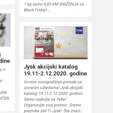
1 kg samo 0,85 KM SNIŽENJA za
Black Friday! …
g
dine
Jysk akcijski katalog
y u
19.11-2.12.2020. godine
a!
Izvrsne novogodišnje ponude sa
izvrsnim uštedama! Jysk akcijski
dite
katalog 19.11-2.12.2020. godine!
NIČEN
Samo najbolje za Tebe!
Organizujte svoj prostor. Sretne
praznike želi Ti Jysk! Šta znači…