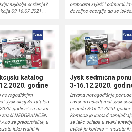
riju najbolja sniženja?
probudite svježi i odmorni, i
kcija 09-18.07.2021….
dovoljno energije da se lakš
kcijski katalog
Jysk sedmična pon
12.2020. godine
3-16.12.2020. godin
u novogodišnjim
Izvrsna novogodišnje ponude
a! Jysk akcijski katalog
izvrsnim uštedama! Jysk se
2020. godine! Za miran
ponuda 3-16.12.2020. godine
a znači NEOGRANIČEN
Komoda je komad namještaja
Ako se predomislite, u
se lako uklapa u svaki enterije
ete lako vratiti ili
uvijek je korisna – možete ih