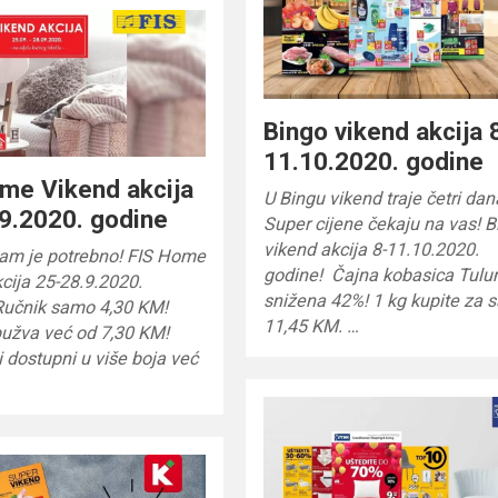
Bingo vikend akcija 
11.10.2020. godine
me Vikend akcija
U Bingu vikend traje četri dan
9.2020. godine
Super cijene čekaju na vas! 
vikend akcija 8-11.10.2020.
nam je potrebno! FIS Home
godine! Čajna kobasica Tulu
cija 25-28.9.2020.
snižena 42%! 1 kg kupite za
Ručnik samo 4,30 KM!
11,45 KM. …
pužva već od 7,30 KM!
i dostupni u više boja već