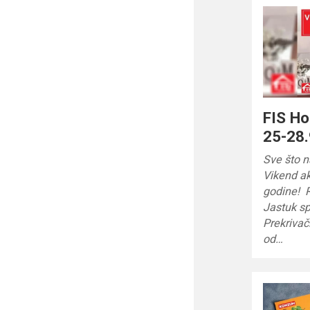
FIS Ho
25-28.
Sve što 
Vikend ak
godine! 
Jastuk s
Prekrivač
od…