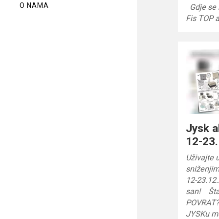
O NAMA
Gdje se k
Fis TOP a
Jysk a
12-23.
Uživajte 
sniženjim
12-23.12.
san! Št
POVRAT? 
JYSKu mož