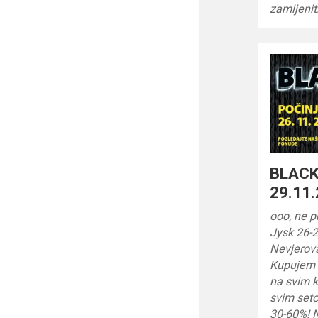
zamijenit
BLACK
29.11.
ooo, ne 
Jysk 26-2
Nevjerov
Kupujem 
na svim 
svim seto
30-60%! 