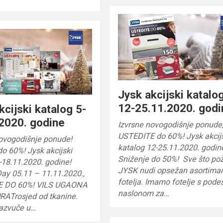
Jysk akcijski katalo
12-25.11.2020. godi
kcijski katalog 5-
2020. godine
Izvrsne novogodišnje ponude
USTEDITE do 60%! Jysk akcij
novogodišnje ponude!
katalog 12-25.11.2020. godin
do 60%! Jysk akcijski
Sniženje do 50%! Sve što pož
-18.11.2020. godine!
JYSK nudi opsežan asortima
Day 05.11 – 11.11.2020.,
fotelja. Imamo fotelje s pode
E DO 60%! VILS UGAONA
naslonom za…
ATrosjed od tkanine.
razvuče u…