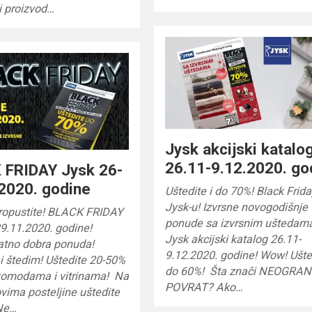
i proizvod…
Jysk akcijski katalo
26.11-9.12.2020. go
 FRIDAY Jysk 26-
2020. godine
Uštedite i do 70%! Black Frida
Jysk-u! Izvrsne novogodišnje
propustite! BLACK FRIDAY
ponude sa izvrsnim uštedam
9.11.2020. godine!
Jysk akcijski katalog 26.11-
atno dobra ponuda!
9.12.2020. godine! Wow! Ušte
i štedim! Uštedite 20-50%
do 60%! Šta znači NEOGRA
komodama i vitrinama! Na
POVRAT? Ako…
vima posteljine uštedite
Ne…