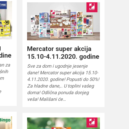
g
Mercator super akcija
dine
15.10-4.11.2020. godine
an za
Sve za dom i ugodnje jesenje
ršnih
dane! Mercator super akcija 15.10-
am
4.11.2020. godine! Popusti do 50%!
Za hladne dane,.. U toplini vašeg
e
doma! Odlična ponuda donjeg
veša! Mališani će…