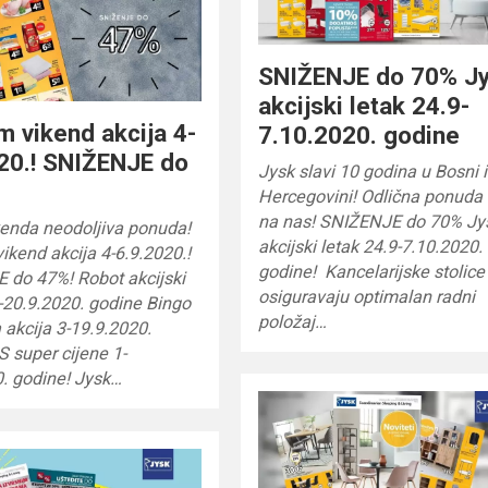
SNIŽENJE do 70% J
akcijski letak 24.9-
 vikend akcija 4-
7.10.2020. godine
20.! SNIŽENJE do
Jysk slavi 10 godina u Bosni i
Hercegovini! Odlična ponuda
na nas! SNIŽENJE do 70% Jy
kenda neodoljiva ponuda!
akcijski letak 24.9-7.10.2020.
kend akcija 4-6.9.2020.!
godine! Kancelarijske stolic
 do 47%! Robot akcijski
osiguravaju optimalan radni
-20.9.2020. godine Bingo
položaj…
 akcija 3-19.9.2020.
S super cijene 1-
. godine! Jysk…