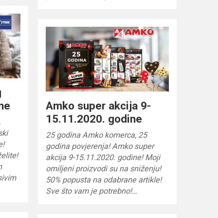
g
ne
Amko super akcija 9-
15.11.2020. godine
,
ski
25 godina Amko komerca, 25
e!
godina povjerenja! Amko super
elite!
akcija 9-15.11.2020. godine! Moji
n
omiljeni proizvodi su na sniženju!
sivim
50% popusta na odabrane artikle!
Sve što vam je potrebno!…