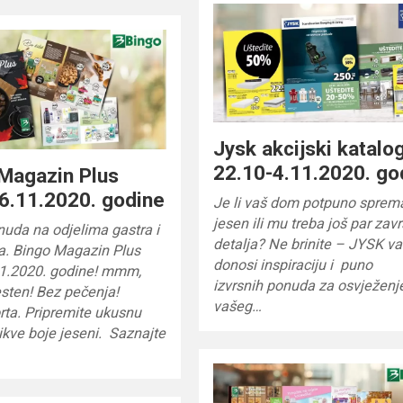
Jysk akcijski katalo
22.10-4.11.2020. go
Magazin Plus
6.11.2020. godine
Je li vaš dom potpuno sprem
jesen ili mu treba još par zav
uda na odjelima gastra i
detalja? Ne brinite – JYSK v
a. Bingo Magazin Plus
donosi inspiraciju i puno
11.2020. godine! mmm,
izvrsnih ponuda za osvježenj
sten! Bez pečenja!
vašeg…
rta. Pripremite ukusnu
ikve boje jeseni. Saznajte