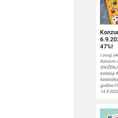
Konzum
6.9.20
47%!
I ovog vi
Konzum vi
SNIŽENJE
katalog 4
kataloška
godine FI
14.9.2020