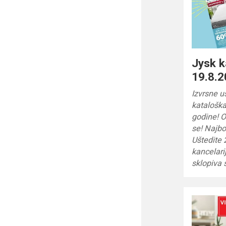
Jysk k
19.8.2
Izvrsne u
kataloška
godine! O
se! Najbo
Uštedite
kancelari
sklopiva 