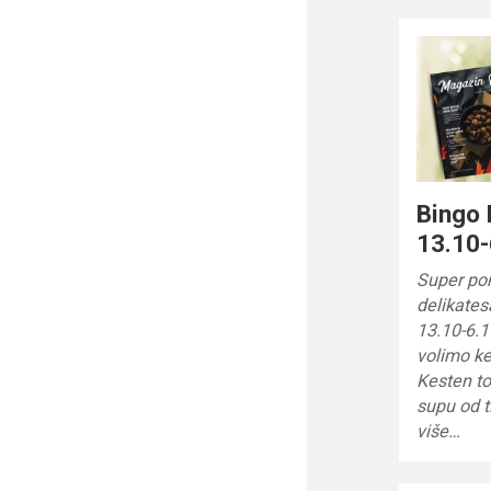
Bingo 
13.10-
Super pon
delikates
13.10-6.
volimo ke
Kesten to
supu od t
više…