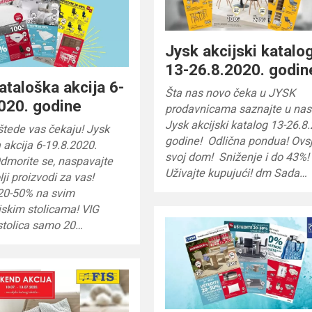
Jysk akcijski katalo
13-26.8.2020. godin
ataloška akcija 6-
Šta nas novo čeka u JYSK
020. godine
prodavnicama saznajte u nas
Jysk akcijski katalog 13-26.8
štede vas čekaju! Jysk
godine! Odlična pondua! Ovsj
 akcija 6-19.8.2020.
svoj dom! Sniženje i do 43%
dmorite se, naspavajte
Uživajte kupujući! dm Sada…
lji proizvodi za vas!
 20-50% na svim
jskim stolicama! VIG
stolica samo 20…