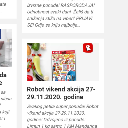
mate
Izvrsne ponude! RASPORODAJA!
e…
Udnobnost svaki dan! Želiš da ti
sniženja stižu na viber? PRIJAVI
SE! Gdje se kriju najbolja…
uda
e
Robot vikend akcija 27-
 sa
29.11.2020. godine
dmična
!
Svakog petka super ponuda! Robot
 koji
vikend akcija 27-29.11.2020.
r i
godine! Izdvojeno iz ponude:
…
Limun 1 kg samo 1 KM Mandarina