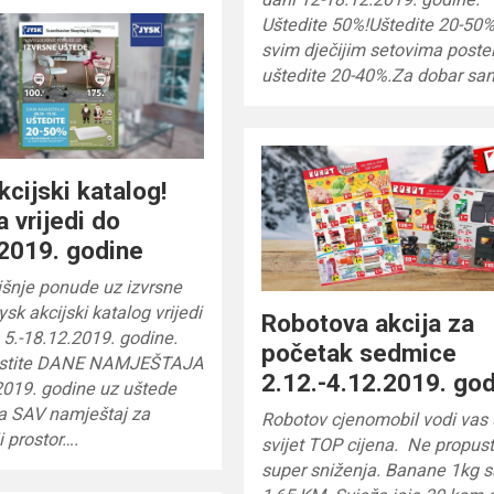
Uštedite 50%!Uštedite 20-50
svim dječijim setovima postel
uštedite 20-40%.Za dobar sa
kcijski katalog!
 vrijedi do
2019. godine
šnje ponude uz izvrsne
ysk akcijski katalog vrijedi
Robotova akcija za
 5.-18.12.2019. godine.
početak sedmice
ustite DANE NAMJEŠTAJA
2.12.-4.12.2019. go
2019. godine uz uštede
a SAV namještaj za
Robotov cjenomobil vodi vas 
i prostor….
svijet TOP cijena. Ne propust
super sniženja. Banane 1kg 