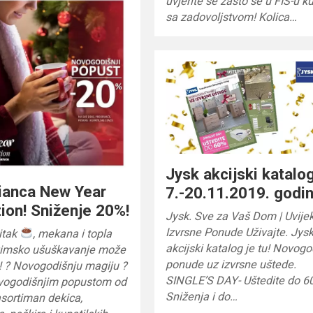
uvjerite se zašto se u FIS-u k
sa zadovoljstvom! Kolica…
Jysk akcijski katalo
ianca New Year
7.-20.11.2019. godi
tion! Sniženje 20%!
Jysk. Sve za Vaš Dom | Uvije
Izvrsne Ponude‎ Uživajte. Jys
itak
, mekana i topla
akcijski katalog je tu! Novogo
 zimsko ušuškavanje može
ponude uz izvrsne uštede.
! ? Novogodišnju magiju ?
SINGLE’S DAY- Uštedite do 6
ovogodišnjim popustom od
Sniženja i do…
sortiman dekica,