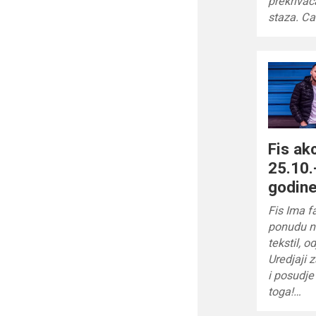
prekrivača
staza. C
Fis ak
25.10.
godin
Fis Ima f
ponudu na
tekstil, 
Uredjaji z
i posudj
toga!…