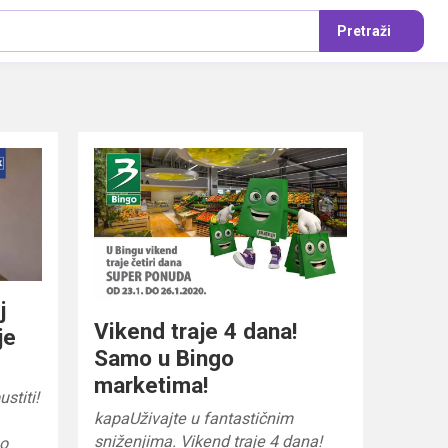
Pretraži
j
Vikend traje 4 dana!
je
Samo u Bingo
marketima!
stiti!
kapaUživajte u fantastičnim
sniženjima. Vikend traje 4 dana!
mo