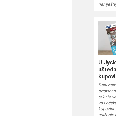
namještaj
U Jysk
ušteda
kupovi
Dani nam
trgovina
toku je v
vas očeku
kupovinu.
sniženje