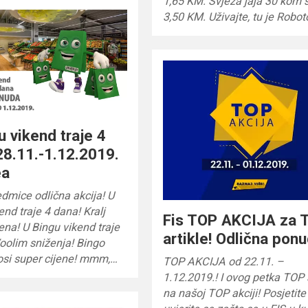
1,65 KM. Svježa jaja 30 kom
3,50 KM. Uživajte, tu je Robo
u vikend traje 4
28.11.-1.12.2019.
ea
edmice odlična akcija! U
end traje 4 dana! Kralj
Fis TOP AKCIJA za 
jena! U Bingu vikend traje
artikle! Odlična ponu
oolim sniženja! Bingo
si super cijene! mmm,…
TOP AKCIJA od 22.11. –
1.12.2019.! I ovog petka TOP a
na našoj TOP akciji! Posjetite