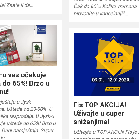
a! Znate li da…
Čak do 60%! Koliko vremena
provodite u kancelariji?…
-u vas očekuje
 do 65%! Brzo u
nu!
ještaja u Jysk
Fis TOP AKCIJA!
ma. Ušteda od 20-50%. U
Uživajte u super
elika rasprodaja. U Jysk-u
sniženjima!
je ušteda do 65%! Brzo u
 Dani namještaja. Super
Uživajte u TOP AKCIJI! Fis je
 do…