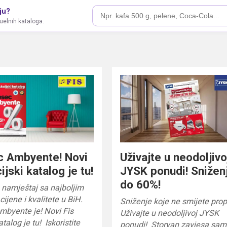
ju?
tuelnih kataloga.
c Ambyente! Novi
Uživajte u neodoljivo
ijski katalog je tu!
JYSK ponudi! Snižen
do 60%!
e namještaj sa najboljim
ijene i kvalitete u BiH.
Sniženje koje ne smijete propu
mbyente je! Novi Fis
Uživajte u neodoljivoj JYSK
atalog je tu! Iskoristite
ponudi! Storvan zavjesa sa