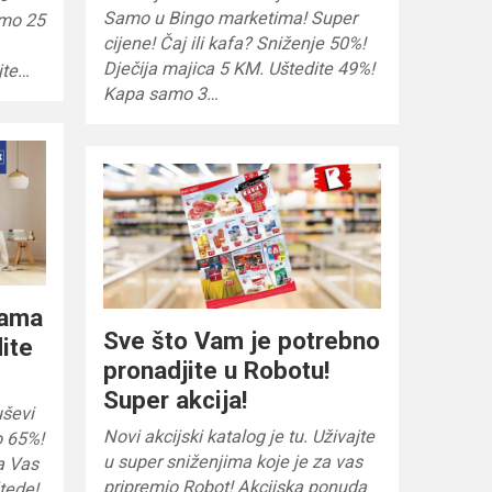
Samo u Bingo marketima! Super
amo 25
cijene! Čaj ili kafa? Sniženje 50%!
Dječija majica 5 KM. Uštedite 49%!
jte…
Kapa samo 3…
nama
Sve što Vam je potrebno
ite
pronadjite u Robotu!
Super akcija!
ševi
Novi akcijski katalog je tu. Uživajte
o 65%!
u super sniženjima koje je za vas
a Vas
pripremio Robot! Akcijska ponuda
tede!