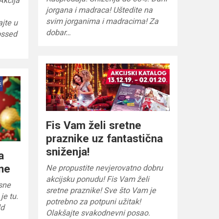
Akcija
jorgana i madraca! Uštedite na
svim jorganima i madracima! Za
jte u
dobar…
ossed
Fis Vam želi sretne
praznike uz fantastična
sniženja!
a
ne
Ne propustite nevjerovatno dobru
akcijsku ponudu! Fis Vam želi
sne
sretne praznike! Sve što Vam je
je tu.
potrebno za potpuni užitak!
ld
Olakšajte svakodnevni posao.