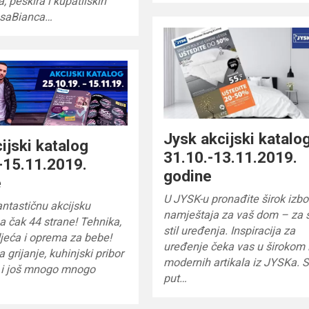
, peškira i kupatilskih
asaBianca…
Jysk akcijski katalo
cijski katalog
31.10.-13.11.2019.
-15.11.2019.
godine
e
U JYSK-u pronađite širok izbo
antastičnu akcijsku
namještaja za vaš dom – za 
 čak 44 strane! Tehnika,
stil uređenja. Inspiracija za
odjeća i oprema za bebe!
uređenje čeka vas u širokom 
a grijanje, kuhinjski pribor
modernih artikala iz JYSKa. 
e i još mnogo mnogo
put…