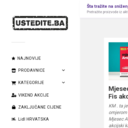
Šta tražite na snižen
Pretražite proizvode iz ak
NAJNOVIJE
PRODAVNICE
KATEGORIJE
Mjese
Fis akc
VIKEND AKCIJE
KM . ta j
ZAKLJUČANE CIJENE
omjerom c
Mjesec A
Lidl HRVATSKA
akcijski k