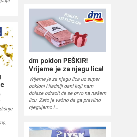
upuje
dm poklon PEŠKIR!
Vrijeme je za njegu lica!
g
Vrijeme je za njegu lica uz super
ne
poklon! Hladniji dani koji nam
dolaze odrazit će se prvo na našem
k
licu. Zato je važno da ga pravilno
k
njegujemo i…
dišnje
0%.