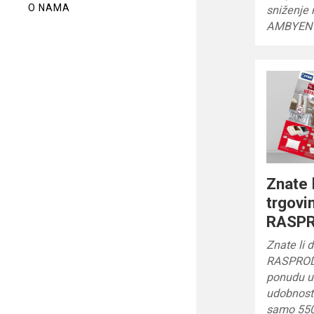
O NAMA
sniženje
AMBYEN
Znate 
trgov
RASP
Znate li 
RASPROD
ponudu u
udobnost
samo 550