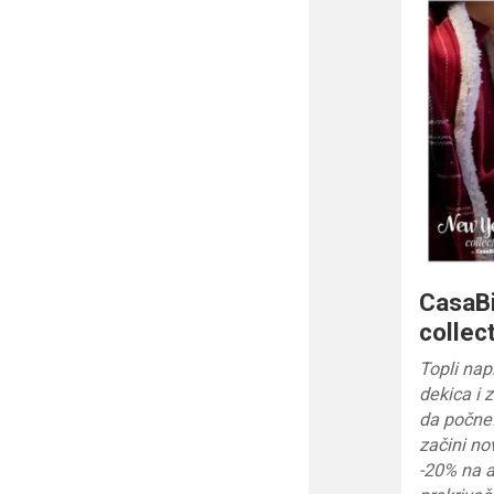
CasaB
collec
Topli nap
dekica i
da počne
začini n
-20% na a