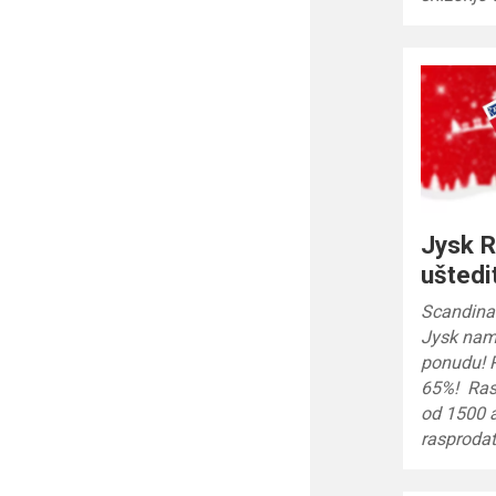
Jysk 
uštedi
Scandinav
Jysk nam
ponudu! 
65%! Ras
od 1500 a
rasprodat