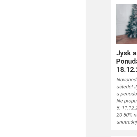
Jysk a
Ponuda
18.12.
Novogodi
uštede! J
u periodu
Ne prop
5.-11.12.
20-50% n
unutrašnj