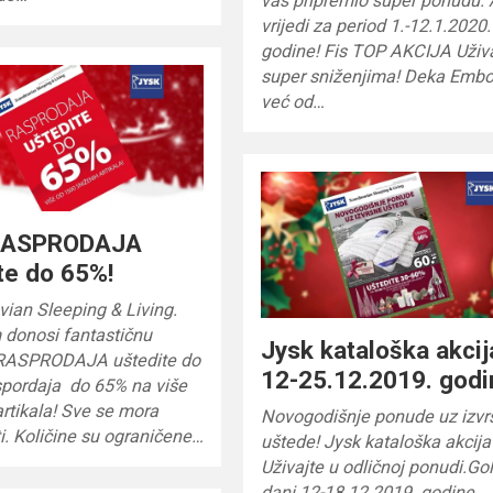
vas pripremio super ponudu. 
vrijedi za period 1.-12.1.2020.
godine! Fis TOP AKCIJA Uživa
super sniženjima! Deka Emb
već od…
RASPRODAJA
te do 65%!
ian Sleeping & Living.
 donosi fantastičnu
Jysk kataloška akcij
RASPRODAJA uštedite do
12-25.12.2019. godi
pordaja do 65% na više
rtikala! Sve se mora
Novogodišnje ponude uz izvr
i. Količine su ograničene…
uštede! Jysk kataloška akcija 
Uživajte u odličnoj ponudi.Go
dani 12-18.12.2019. godine.