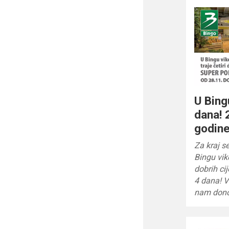
U Bing
dana! 
godin
Za kraj s
Bingu vik
dobrih ci
4 dana! V
nam dono