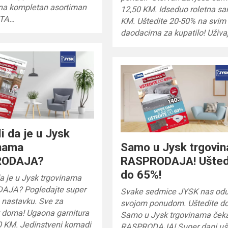
 na kompletan asortiman
12,50 KM. Idseduo roletna s
TA…
KM. Uštedite 20-50% na svim
daodacima za kupatilo! Uživa
li da je u Jysk
inama
Samo u Jysk trgovi
RODAJA?
RASPRODAJA! Ušted
do 65%!
da je u Jysk trgovinama
AJA? Pogledajte super
Svake sedmice JYSK nas odu
 nastavku. Sve za
svojom ponudom. Uštedite d
 doma! Ugaona garnitura
Samo u Jysk trgovinama ček
 KM. Jedinstveni komadi
RASPRODAJA! Super dani uš