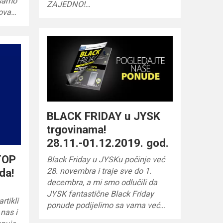
 samo
ZAJEDNO!…
tova…
BLACK FRIDAY u JYSK
trgovinama!
28.11.-01.12.2019. god.
TOP
Black Friday u JYSKu počinje već
da!
28. novembra i traje sve do 1.
decembra, a mi smo odlučili da
JYSK fantastične Black Friday
rtikli
ponude podijelimo sa vama već…
 nas i