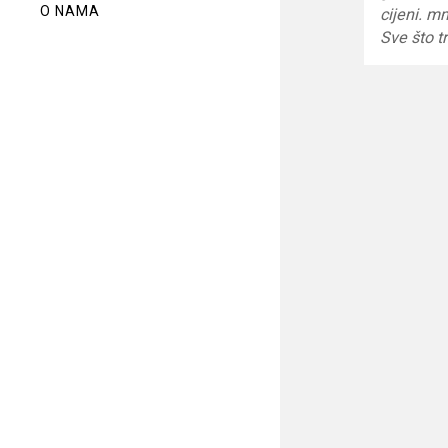
O NAMA
cijeni. m
Sve što 