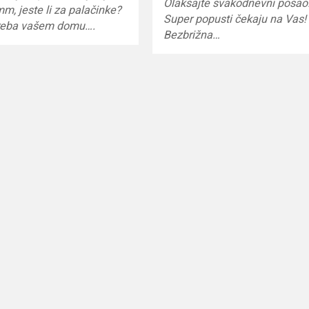
Olakšajte svakodnevni posao
mm, jeste li za palačinke?
Super popusti čekaju na Vas!
treba vašem domu….
Bezbrižna…