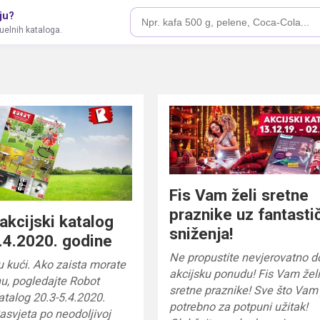
ju?
tuelnih kataloga.
Fis Vam želi sretne
praznike uz fantasti
akcijski katalog
sniženja!
.4.2020. godine
Ne propustite nevjerovatno d
u kući. Ako zaista morate
akcijsku ponudu! Fis Vam žel
u, pogledajte Robot
sretne praznike! Sve što Vam 
katalog 20.3-5.4.2020.
potrebno za potpuni užitak!
asvjeta po neodoljivoj