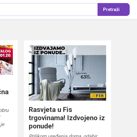
Pretraži
čna
Rasvjeta u Fis
obru
trgovinama! Izdvojeno iz
i
je
ponude!
Prilikom uređenja doma, odabir