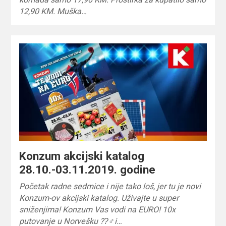
12,90 KM. Muška…
Konzum akcijski katalog
28.10.-03.11.2019. godine
Početak radne sedmice i nije tako loš, jer tu je novi
Konzum-ov akcijski katalog. Uživajte u super
sniženjima! Konzum Vas vodi na EURO! 10x
putovanje u Norvešku ??‍♂i…