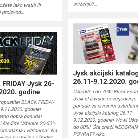
sniženja?…
ete lako vratiti ili
i proizvod…
Jysk akcijski katalo
26.11-9.12.2020. go
 FRIDAY Jysk 26-
2020. godine
Uštedite i do 70%! Black Frida
Jysk-u! Izvrsne novogodišnje
propustite! BLACK FRIDAY
ponude sa izvrsnim uštedam
9.11.2020. godine!
Jysk akcijski katalog 26.11-
atno dobra ponuda!
9.12.2020. godine! Wow! Ušte
i štedim! Uštedite 20-50%
do 60%! Šta znači NEOGRA
komodama i vitrinama! Na
POVRAT? Ako…
vima posteljine uštedite