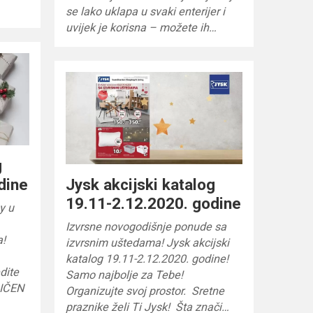
se lako uklapa u svaki enterijer i
uvijek je korisna – možete ih…
g
dine
Jysk akcijski katalog
19.11-2.12.2020. godine
y u
Izvrsne novogodišnje ponude sa
a!
izvrsnim uštedama! Jysk akcijski
katalog 19.11-2.12.2020. godine!
dite
Samo najbolje za Tebe!
NIČEN
Organizujte svoj prostor. Sretne
praznike želi Ti Jysk! Šta znači…