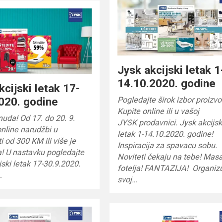
Jysk akcijski letak 1
14.10.2020. godine
kcijski letak 17-
Pogledajte širok izbor proizv
020. godine
Kupite online ili u vašoj
uda! Od 17. do 20. 9.
JYSK prodavnici. Jysk akcijsk
nline narudžbi u
letak 1-14.10.2020. godine!
i od 300 KM ili više je
Inspiracija za spavacu sobu.
! U nastavku pogledajte
Noviteti čekaju na tebe! Mas
jski letak 17-30.9.2020.
fotelja! FANTAZIJA! Organizu
…
svoj…