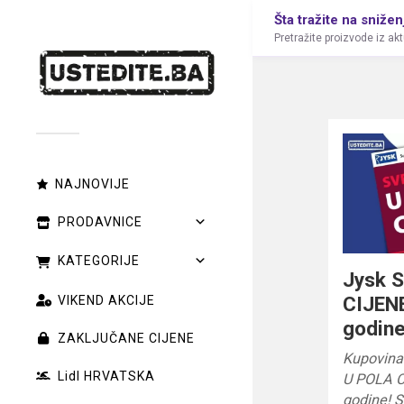
Šta tražite na snižen
Pretražite proizvode iz ak
NAJNOVIJE
PRODAVNICE
KATEGORIJE
Jysk 
CIJENE
VIKEND AKCIJE
godin
ZAKLJUČANE CIJENE
Kupovina 
Lidl HRVATSKA
U POLA C
godine! S