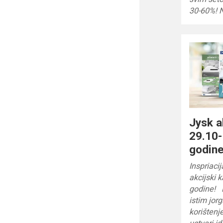
30-60%! 
Jysk a
29.10-
godin
Inspriaci
akcijski 
godine! 
istim jor
korištenje