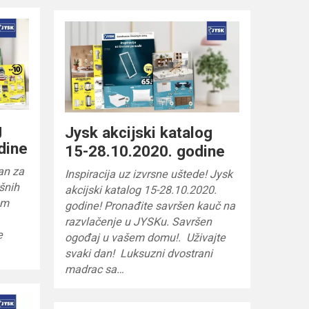
g
Jysk akcijski katalog
dine
15-28.10.2020. godine
an za
Inspiracija uz izvrsne uštede! Jysk
ršnih
akcijski katalog 15-28.10.2020.
am
godine! Pronađite savršen kauč na
razvlačenje u JYSKu. Savršen
e
ogođaj u vašem domu!. Uživajte
svaki dan! Luksuzni dvostrani
madrac sa…