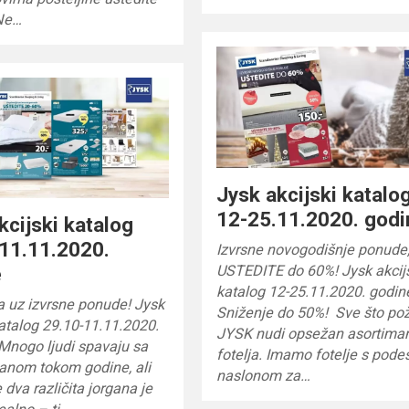
Ne…
Jysk akcijski katalo
12-25.11.2020. godi
kcijski katalog
11.11.2020.
Izvrsne novogodišnje ponude
USTEDITE do 60%! Jysk akcij
e
katalog 12-25.11.2020. godin
ja uz izvrsne ponude! Jysk
Sniženje do 50%! Sve što pož
katalog 29.10-11.11.2020.
JYSK nudi opsežan asortima
Mnogo ljudi spavaju sa
fotelja. Imamo fotelje s pode
ganom tokom godine, ali
naslonom za…
 dva različita jorgana je