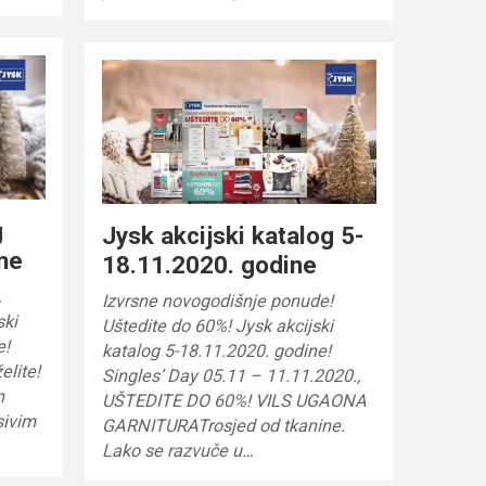
g
Jysk akcijski katalog 5-
ne
18.11.2020. godine
,
Izvrsne novogodišnje ponude!
ski
Uštedite do 60%! Jysk akcijski
e!
katalog 5-18.11.2020. godine!
elite!
Singles’ Day 05.11 – 11.11.2020.,
n
UŠTEDITE DO 60%! VILS UGAONA
sivim
GARNITURATrosjed od tkanine.
Lako se razvuče u…