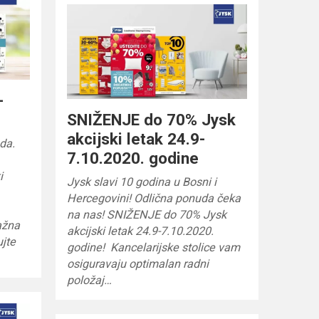
-
SNIŽENJE do 70% Jysk
akcijski letak 24.9-
oda.
7.10.2020. godine
i
Jysk slavi 10 godina u Bosni i
Hercegovini! Odlična ponuda čeka
na nas! SNIŽENJE do 70% Jysk
ažna
akcijski letak 24.9-7.10.2020.
jte
godine! Kancelarijske stolice vam
osiguravaju optimalan radni
položaj…