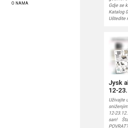
O NAMA
Gdje se k
Katalog 0
Uštedite
Jysk a
12-23.
Uživajte 
sniženjim
12-23.12.
san! Št
POVRAT? 