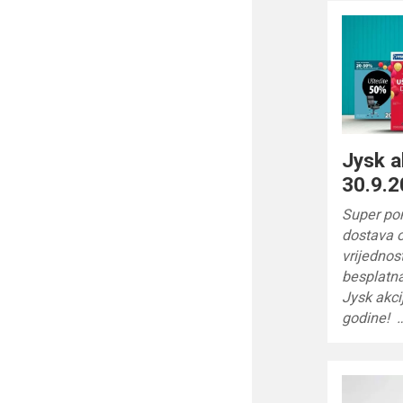
Jysk a
30.9.2
Super pon
dostava o
vrijednost
besplatna
Jysk akci
godine! 