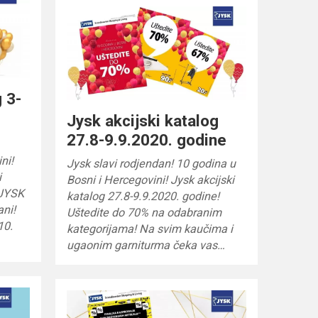
g 3-
Jysk akcijski katalog
27.8-9.9.2020. godine
ni!
Jysk slavi rodjendan! 10 godina u
i
Bosni i Hercegovini! Jysk akcijski
 JYSK
katalog 27.8-9.9.2020. godine!
ni!
Uštedite do 70% na odabranim
10.
kategorijama! Na svim kaučima i
ugaonim garniturma čeka vas…