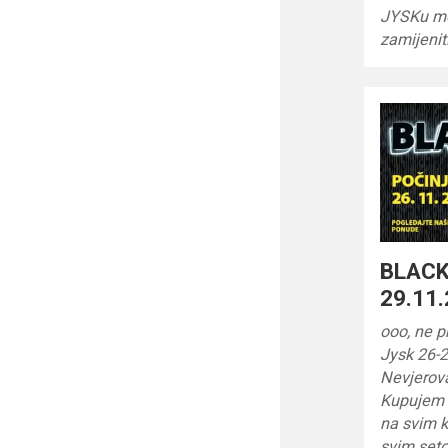
JYSKu mož
zamijenit
BLACK
29.11.
ooo, ne 
Jysk 26-2
Nevjerov
Kupujem 
na svim 
svim seto