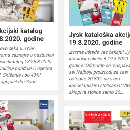
kcijski katalog
Jysk kataloška akcij
8.2020. godine
19.8.2020. godine
novo čeka u JYSK
Izvrsne uštede vas čekaju! Jy
cama saznajte u nastavku!
kataloška akcija 6-19.8.2020.
jski katalog 13-26.8.2020.
godine! Odmorite se, naspava
dlična pondua! Ovsježite
se! Najbolji proizvodi za vas!
! Sniženje i do 43%!
Uštedite 20-50% na svim
 kupujući! dm Sada…
kancelarijskim stolicama! VIG
sklopiva stolica samo 20…