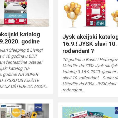
kcijski katalog
Jysk akcijski katalo
9.2020. godine
16.9.! JYSK slavi 10.
rođendan! ?
ian Sleeping & Living!
vi 10 godina u BiH!
10 godina u Bosni i Hercegovi
am fantastične uštede!
Uštedite do 70%! Jysk akcijsk
jski katalog 10-
katalog 3-16.9.2020. godine!
0. godine! NA SUPER
slavi 10. rođendan! Super da
U JYSKU OSVJEŽITE
Uštedite do 60%! JYSK slavi 
M UZ UŠTEDE DO 60%!*…
rođendan! …