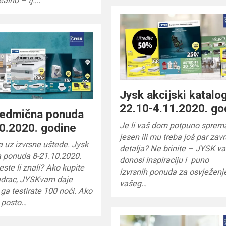
ealno – tj….
Jysk akcijski katalo
22.10-4.11.2020. go
sedmična ponuda
Je li vaš dom potpuno sprem
0.2020. godine
jesen ili mu treba još par zav
ja uz izvrsne uštede. Jysk
detalja? Ne brinite – JYSK v
 ponuda 8-21.10.2020.
donosi inspiraciju i puno
este li znali? Ako kupite
izvrsnih ponuda za osvježenj
drac, JYSKvam daje
vašeg…
a ga testirate 100 noći. Ako
0 posto…