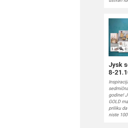
ustvari id
Jysk 
8-21.1
Inspiraci
sedmična
godine! J
GOLD ma
priliku d
niste 10