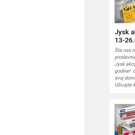
Jysk a
13-26.
Šta nas 
prodavni
Jysk akci
godine! O
svoj dom
Uživajte