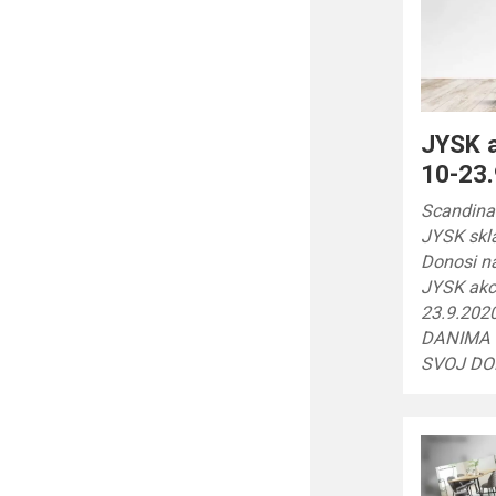
JYSK a
10-23.
Scandinav
JYSK skla
Donosi n
JYSK akci
23.9.202
DANIMA 
SVOJ DO