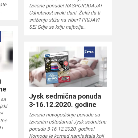
mate
Izvrsne ponude! RASPORODAJA!
e…
Udnobnost svaki dan! Želiš da ti
sniženja stižu na viber? PRIJAVI
SE! Gdje se kriju najbolja…
g
ne
Jysk sedmična ponuda
 sa
3-16.12.2020. godine
jski
e!
Izvrsna novogodišnje ponude sa
etne
izvrsnim uštedama! Jysk sedmična
Ti
ponuda 3-16.12.2020. godine!
Komoda je komad namještaja koji