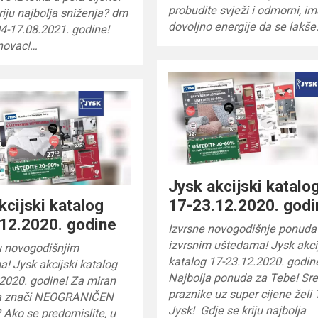
probudite svježi i odmorni, i
riju najbolja sniženja? dm
dovoljno energije da se lakš
4-17.08.2021. godine!
 novac!…
Jysk akcijski katalo
kcijski katalog
17-23.12.2020. godi
12.2020. godine
Izvrsne novogodišnje ponuda
izvrsnim uštedama! Jysk akci
u novogodišnjim
katalog 17-23.12.2020. godin
a! Jysk akcijski katalog
Najbolja ponuda za Tebe! Sr
2020. godine! Za miran
praznike uz super cijene želi 
a znači NEOGRANIČEN
Jysk! Gdje se kriju najbolja
Ako se predomislite, u