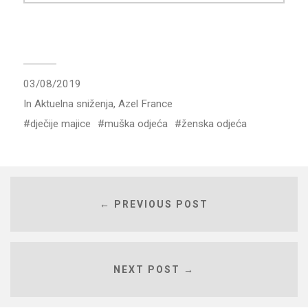
03/08/2019
In
Aktuelna sniženja
,
Azel France
dječije majice
muška odjeća
ženska odjeća
← PREVIOUS POST
NEXT POST →