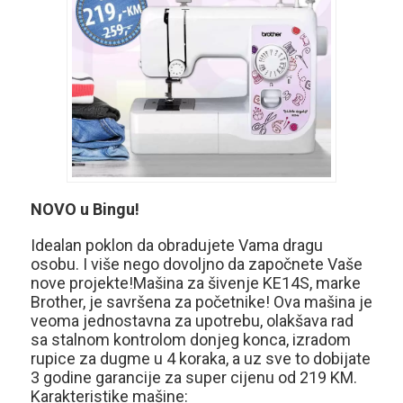
NOVO u Bingu!
Idealan poklon da obradujete Vama dragu
osobu. I više nego dovoljno da započnete Vaše
nove projekte!Mašina za šivenje KE14S, marke
Brother, je savršena za početnike! Ova mašina je
veoma jednostavna za upotrebu, olakšava rad
sa stalnom kontrolom donjeg konca, izradom
rupice za dugme u 4 koraka, a uz sve to dobijate
3 godine garancije za super cijenu od 219 KM.
Karakteristike mašine: