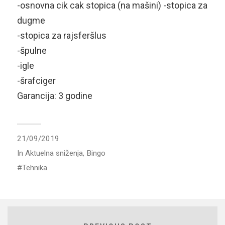
-osnovna cik cak stopica (na mašini) -stopica za
dugme
-stopica za rajsferšlus
-špulne
-igle
-šrafciger
Garancija: 3 godine
21/09/2019
In
Aktuelna sniženja
,
Bingo
Tehnika