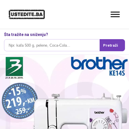
Šta tražite na sniženju?
Pretraži