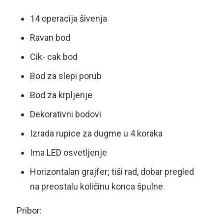
14 operacija šivenja
Ravan bod
Cik- cak bod
Bod za slepi porub
Bod za krpljenje
Dekorativni bodovi
Izrada rupice za dugme u 4 koraka
Ima LED osvetljenje
Horizontalan grajfer; tiši rad, dobar pregled
na preostalu količinu konca špulne
Pribor: