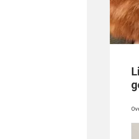
L
g
Ovo