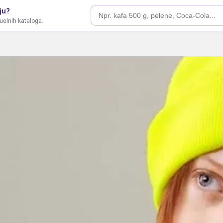
ju?
tuelnih kataloga.