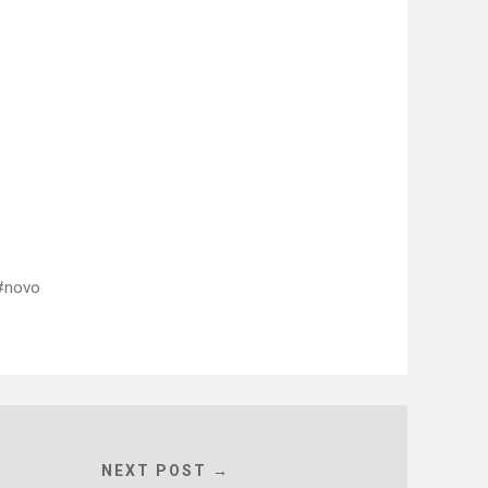
novo
NEXT POST →