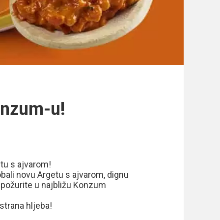
onzum-u!
tu s ajvarom!
obali novu Argetu s ajvarom, dignu
, požurite u najbližu Konzum
 strana hljeba!