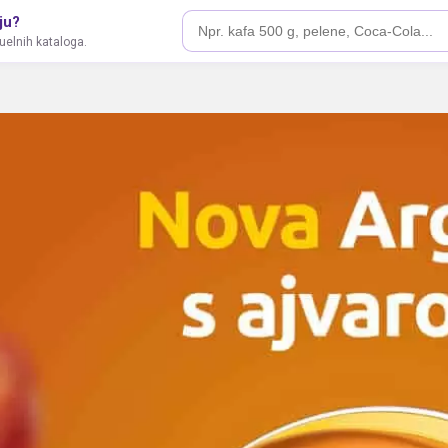
ju?
tuelnih kataloga.