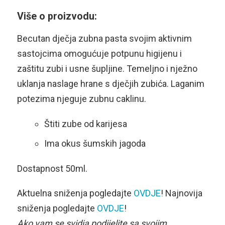
Više o proizvodu:
Becutan dječja zubna pasta svojim aktivnim
sastojcima omogućuje potpunu higijenu i
zaštitu zubi i usne šupljine. Temeljno i nježno
uklanja naslage hrane s dječjih zubića. Laganim
potezima njeguje zubnu caklinu.
Štiti zube od karijesa
Ima okus šumskih jagoda
Dostapnost 50ml.
Aktuelna sniženja pogledajte
OVDJE
! Najnovija
sniženja pogledajte
OVDJE
!
Ako vam se svidja podijelite sa svojim