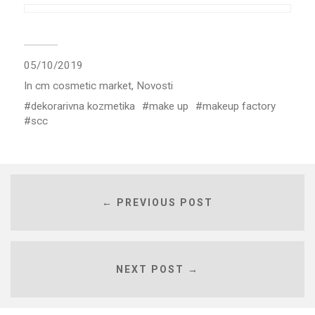
05/10/2019
In
cm cosmetic market
,
Novosti
dekorarivna kozmetika
make up
makeup factory
scc
← PREVIOUS POST
NEXT POST →