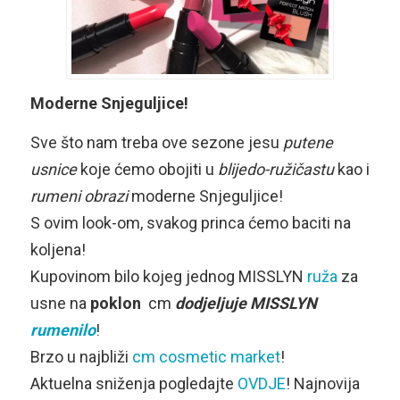
Moderne Snjeguljice!
Sve što nam treba ove sezone jesu
putene
usnice
koje ćemo obojiti u
blijedo-ružičastu
kao i
rumeni obrazi
moderne Snjeguljice!
S ovim look-om, svakog princa ćemo baciti na
koljena!
Kupovinom bilo kojeg jednog MISSLYN
ruža
za
usne na
poklon
cm
dodjeljuje MISSLYN
rumenilo
!
Brzo u najbliži
cm cosmetic market
!
Aktuelna sniženja pogledajte
OVDJE
! Najnovija