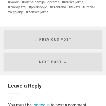
kamin
kućna hemija i oprema
muška jakna
Namještaj
predsoblje
Prehrana
tekstil
uređaji
za grijanje
ženska jakna
← PREVIOUS POST
NEXT POST →
Leave a Reply
You must be
logged in
to post a comment.