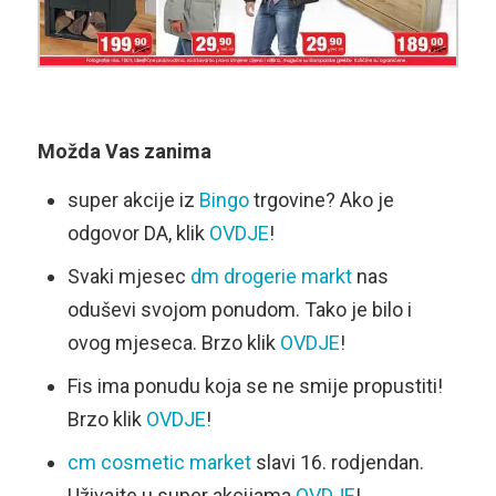
Možda Vas zanima
super akcije iz
Bingo
trgovine? Ako je
odgovor DA, klik
OVDJE
!
Svaki mjesec
dm drogerie markt
nas
oduševi svojom ponudom. Tako je bilo i
ovog mjeseca. Brzo klik
OVDJE
!
Fis ima ponudu koja se ne smije propustiti!
Brzo klik
OVDJE
!
cm cosmetic market
slavi 16. rodjendan.
Uživajte u super akcijama
OVDJE
!