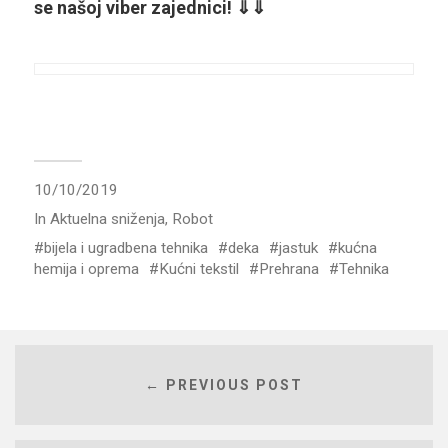
se našoj viber zajednici! ⇓⇓
10/10/2019
In
Aktuelna sniženja
,
Robot
bijela i ugradbena tehnika
deka
jastuk
kućna
hemija i oprema
Kućni tekstil
Prehrana
Tehnika
← PREVIOUS POST