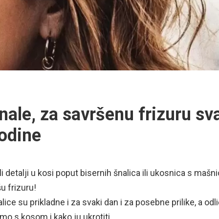
nale, za savršenu frizuru sv
odine
i detalji u kosi poput bisernih šnalica ili ukosnica s ma
u frizuru!
lice su prikladne i za svaki dan i za posebne prilike, a o
mo s kosom i kako ju ukrotiti .