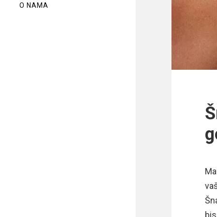
O NAMA
Š
g
Mal
vaš
Šna
bis