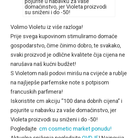
Volimo Violetu iz više razloga!
Prije svega kupovinom stimuliramo domaće
gospodarstvo, čime činimo dobro, te svakako,
svaki proizvod je odlične kvalitete čija cijena ne
narušava naš kućni budžet!
S Violetom naši podovi mirišu na cvijeće a rublje
na najljepše parfemske note s potpisom
francuskih parfimera!
Iskoristite cm akciju “100 dana dobrih cijena” i
pojurite u nabavku za vaše domaćinstvo, jer
Violeta proizvodi su sniženi i do -50!
Pogledajte
cm cosmetic market ponudu!
Aktuelna sniženja pogledajte
OVDJE
! Najnovija