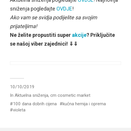
sniženja pogledajte
OVDJE
!
Ako vam se svidja podijelite sa svojim
prijateljima!
Ne želite propustiti super
akcije
? Priključite
se našoj viber zajednici! ⇓⇓
10/10/2019
In
Aktuelna sniženja
,
cm cosmetic market
100 dana dobrih cijena
kućna hemija i oprema
violeta