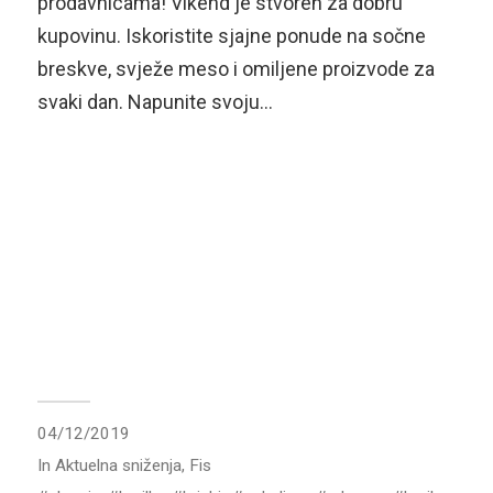
prodavnicama! Vikend je stvoren za dobru
kupovinu. Iskoristite sjajne ponude na sočne
breskve, svježe meso i omiljene proizvode za
svaki dan. Napunite svoju…
04/12/2019
In
Aktuelna sniženja
,
Fis