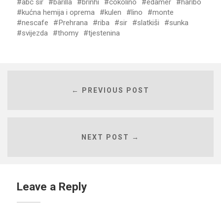
abc sir
barilla
brinhi
cokolino
edamer
haribo
kućna hemija i oprema
kulen
lino
monte
nescafe
Prehrana
riba
sir
slatkiši
sunka
svijezda
thomy
tjestenina
← PREVIOUS POST
NEXT POST →
Leave a Reply