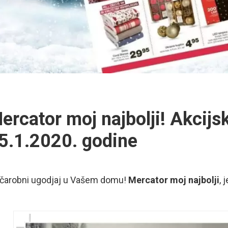
ercator moj najbolji! Akcijs
5.1.2020. godine
 čarobni ugodjaj u Vašem domu!
Mercator moj najbolji
, 