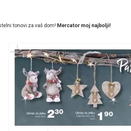
telni tonovi za vaš dom!
Mercator moj najbolji!