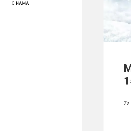
O NAMA
M
1
Za