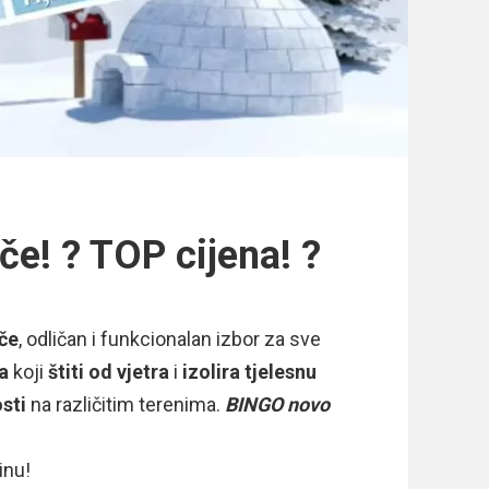
če! ? TOP cijena! ?
ače
, odličan i funkcionalan izbor za sve
a
koji
štiti od vjetra
i
izolira tjelesnu
sti
na različitim terenima.
BINGO novo
inu!