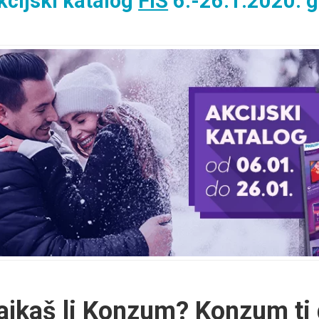
kcijski katalog
FIS
6.-26.1.2020. g
ajkaš li
Konzum
? Konzum ti