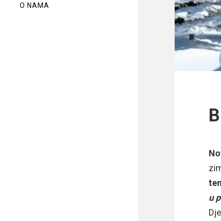
O NAMA
B
No
zim
te
u p
Dje