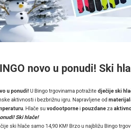
INGO novo u ponudi! Ski hla
vo u ponudi!
U Bingo trgovinama potražite
dječije ski hl
ske aktivnosti i bezbrižnu igru. Napravljene od
materijal
mperaturu
. Hlače su
vodootporne
i
pouzdane
za
aktivno
onudi! Ski hlače!
čije ski hlače samo 14,90 KM! Brzo u najbližu Bingo trgov