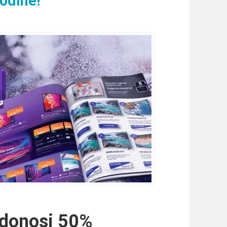
odine!
 donosi 50%