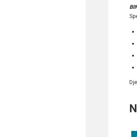
BI
Spe
Dje
N