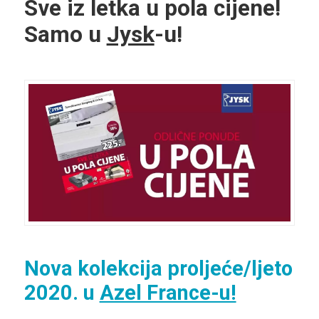
Sve iz letka u pola cijene!
Samo u
Jysk
-u!
Nova kolekcija proljeće/ljeto
2020. u
Azel France-u!