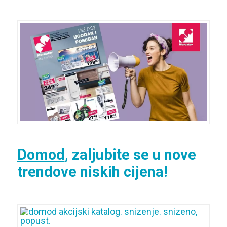
Domod
, zaljubite se u nove
trendove niskih cijena!