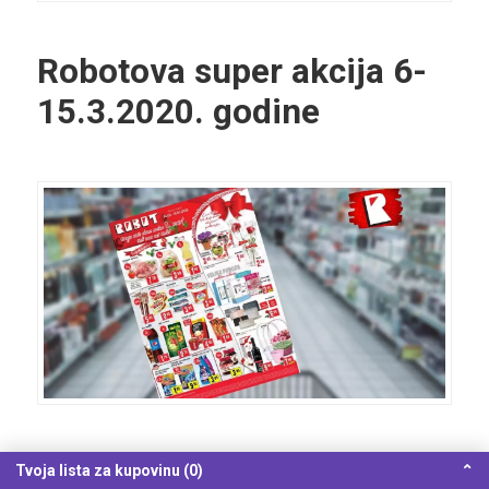
Robotova super akcija 6-
15.3.2020. godine
Konzum akcijski katalog!
Tvoja lista za kupovinu (0)
⌃