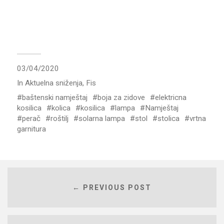
03/04/2020
In
Aktuelna sniženja
,
Fis
baštenski namještaj
boja za zidove
elektricna
kosilica
kolica
kosilica
lampa
Namještaj
perač
roštilj
solarna lampa
stol
stolica
vrtna
garnitura
← PREVIOUS POST